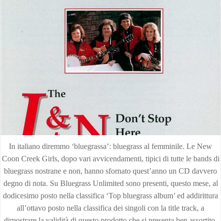
In italiano diremmo ‘bluegrassa’: bluegrass al femminile. Le New
Coon Creek Girls, dopo vari avvicendamenti, tipici di tutte le bands di
bluegrass nostrane e non, hanno sfornato quest’anno un CD davvero
degno di nota. Su Bluegrass Unlimited sono presenti, questo mese, al
dodicesimo posto nella classifica ‘Top bluegrass album’ ed addirittura
all’ottavo posto nella classifica dei singoli con la title track, a
dimostrare la validità di questo prodotto che si presenta ben assortito,