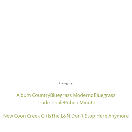
Category
Album Country
Bluegrass Moderno
Bluegrass
Tradizionale
Ruben Minuto
New Coon Creek Girls
The L&N Don't Stop Here Anymore