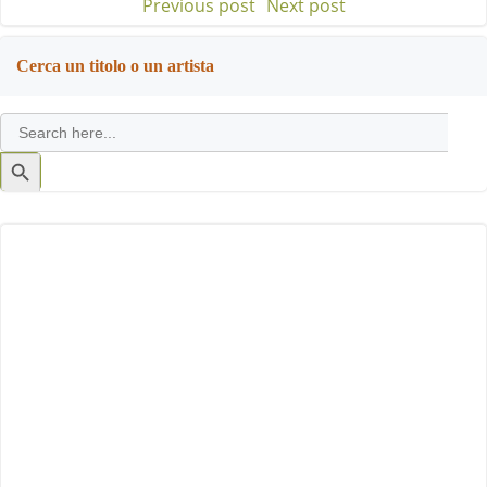
Previous post
Next post
Post
Post
navigation
navigation
Cerca un titolo o un artista
Search
for:
Search
Button