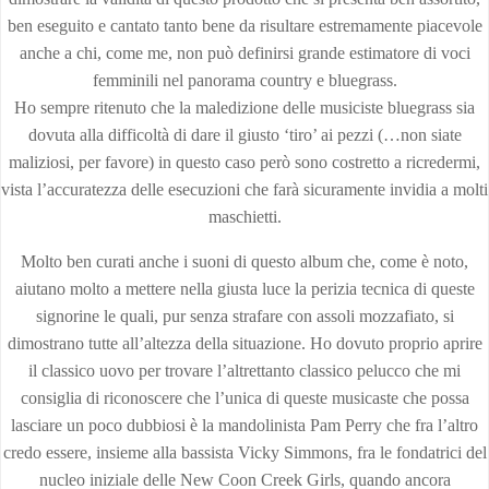
ben eseguito e cantato tanto bene da risultare estremamente piacevole
anche a chi, come me, non può definirsi grande estimatore di voci
femminili nel panorama country e bluegrass.
Ho sempre ritenuto che la maledizione delle musiciste bluegrass sia
dovuta alla difficoltà di dare il giusto ‘tiro’ ai pezzi (…non siate
maliziosi, per favore) in questo caso però sono costretto a ricredermi,
vista l’accuratezza delle esecuzioni che farà sicuramente invidia a molti
maschietti.
Molto ben curati anche i suoni di questo album che, come è noto,
aiutano molto a mettere nella giusta luce la perizia tecnica di queste
signorine le quali, pur senza strafare con assoli mozzafiato, si
dimostrano tutte all’altezza della situazione. Ho dovuto proprio aprire
il classico uovo per trovare l’altrettanto classico pelucco che mi
consiglia di riconoscere che l’unica di queste musicaste che possa
lasciare un poco dubbiosi è la mandolinista Pam Perry che fra l’altro
credo essere, insieme alla bassista Vicky Simmons, fra le fondatrici del
nucleo iniziale delle New Coon Creek Girls, quando ancora