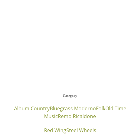
Category
Album Country
Bluegrass Moderno
Folk
Old Time
Music
Remo Ricaldone
Red Wing
Steel Wheels