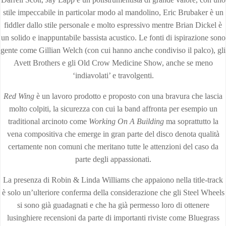
stile impeccabile in particolar modo al mandolino, Eric Brubaker è un
fiddler dallo stile personale e molto espressivo mentre Brian Dickel è
un solido e inappuntabile bassista acustico. Le fonti di ispirazione sono
gente come Gillian Welch (con cui hanno anche condiviso il palco), gli
Avett Brothers e gli Old Crow Medicine Show, anche se meno
‘indiavolati’ e travolgenti.
Red Wing
è un lavoro prodotto e proposto con una bravura che lascia
molto colpiti, la sicurezza con cui la band affronta per esempio un
traditional arcinoto come
Working On A Building
ma soprattutto la
vena compositiva che emerge in gran parte del disco denota qualità
certamente non comuni che meritano tutte le attenzioni del caso da
parte degli appassionati.
La presenza di Robin & Linda Williams che appaiono nella title-track
è solo un’ulteriore conferma della considerazione che gli Steel Wheels
si sono già guadagnati e che ha già permesso loro di ottenere
lusinghiere recensioni da parte di importanti riviste come Bluegrass