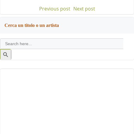
Previous post
Next post
Post
Post
navigation
navigation
Cerca un titolo o un artista
Search
for:
Search
Button