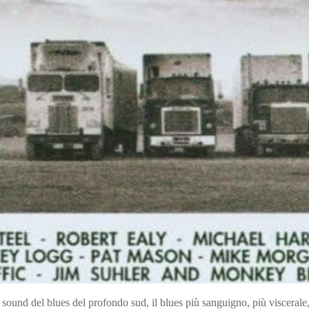
ound del blues del profondo sud, il blues più sanguigno, più viscerale,