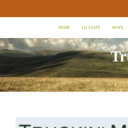
Vai
al
contenuto
HOME
LO STAFF
NEWS
Tr