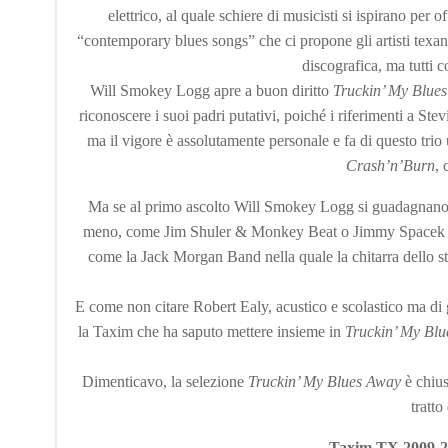
elettrico, al quale schiere di musicisti si ispirano per
“contemporary blues songs” che ci propone gli artisti texani p
discografica, ma tutti c
Will Smokey Logg apre a buon diritto
Truckin’ My Blue
riconoscere i suoi padri putativi, poiché i riferimenti a 
ma il vigore è assolutamente personale e fa di questo trio 
Crash’n’Burn
, 
Ma se al primo ascolto Will Smokey Logg si guadagnano un
meno, come Jim Shuler & Monkey Beat o Jimmy Spacek & He
come la Jack Morgan Band nella quale la chitarra dello 
E come non citare Robert Ealy, acustico e scolastico ma di 
la Taxim che ha saputo mettere insieme in
Truckin’ My Bl
Dimenticavo, la selezione
Truckin’ My Blues Away
è chius
tratto
Taxim TX 2009-2