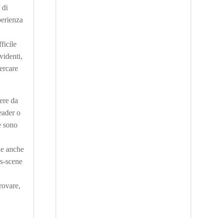
 di
perienza
ficile
videnti,
cercare
ere da
eader o
e sono
le anche
es-scene
rovare,