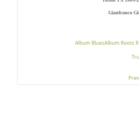
Gianfranco Gi
Album Blues
Album Roots R
Tru
Prev
Pos
nav