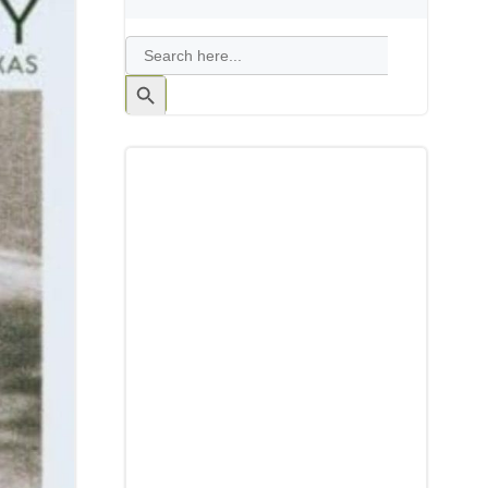
Search
for:
Search
Button