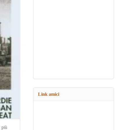
Link amici
 più