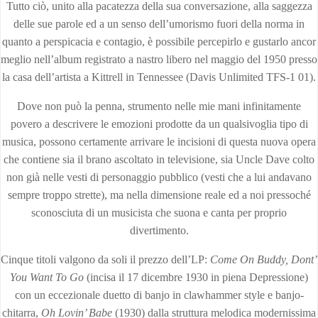
Tutto ciò, unito alla pacatezza della sua conversazione, alla saggezza
delle sue parole ed a un senso dell’umorismo fuori della norma in
quanto a perspicacia e contagio, è possibile percepirlo e gustarlo ancor
meglio nell’album registrato a nastro libero nel maggio del 1950 presso
la casa dell’artista a Kittrell in Tennessee (Davis Unlimited TFS-1 01).
Dove non può la penna, strumento nelle mie mani infinitamente
povero a descrivere le emozioni prodotte da un qualsivoglia tipo di
musica, possono certamente arrivare le incisioni di questa nuova opera
che contiene sia il brano ascoltato in televisione, sia Uncle Dave colto
non già nelle vesti di personaggio pubblico (vesti che a lui andavano
sempre troppo strette), ma nella dimensione reale ed a noi pressoché
sconosciuta di un musicista che suona e canta per proprio
divertimento.
Cinque titoli valgono da soli il prezzo dell’LP:
Come On Buddy, Dont’
You Want To Go
(incisa il 17 dicembre 1930 in piena Depressione)
con un eccezionale duetto di banjo in clawhammer style e banjo-
chitarra,
Oh Lovin’ Babe
(1930) dalla struttura melodica modernissima