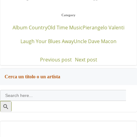
Category
Album Country
Old Time Music
Pierangelo Valenti
Laugh Your Blues Away
Uncle Dave Macon
Previous post
Next post
Post
Post
navigation
navigation
Cerca un titolo o un artista
Search
for:
Search
Button