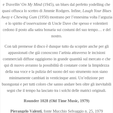
e
Travellin’ On My Mind
(1945), un blues dal perfetto yodelling che
quasi offusca lo scettro di Jimmie Rodgers. Infine,
Laugh Your Blues
Away
e
Chewing Gum
(1950) mostrano per l’ennesima volta l’arguzia
e lo spirito d’osservazione di Uncle Dave che spesso e volentieri
cedono il posto alla satira bonaria sui costumi del suo tempo… e del
nostro.
Con tali premesse il disco è dunque tutto da scoprire anche per gli
appassionati che già conoscono l’artista attraverso le incisioni
commerciali diffuse oggigiorno in grande quantità sul mercato e che
qui di nuovo avranno la possibilità di costatare come la limpidezza
della sua voce e la pulizia del suono del suo strumento non siano
minimamente cambiati in venticinque anni. Un’edizione per
buongustai e per tutti coloro che sanno andare ben oltre gli inevitabili
segni che il tempo ha lasciato tra i solchi delle matrici originali.
Rounder 1028 (Old Time Music, 1979)
Pierangelo Valenti
, fonte Mucchio Selvaggio n. 25, 1979