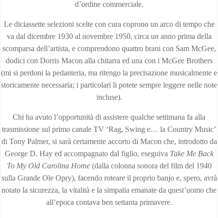
d’ordine commerciale.
Le diciassette selezioni scelte con cura coprono un arco di tempo che
va dal dicembre 1930 al novembre 1950, circa un anno prima della
scomparsa dell’artista, e comprendono quattro brani con Sam McGee,
dodici con Dorris Macon alla chitarra ed una con i McGee Brothers
(mi si perdoni la pedanteria, ma ritengo la precisazione musicalmente e
storicamente necessaria; i particolari li potete sempre leggere nelle note
incluse).
Chi ha avuto l’opportunità di assistere qualche settimana fa alla
trasmissione sul primo canale TV ‘Rag, Swing e… la Country Music’
di Tony Palmer, si sarà certamente accorto di Macon che, introdotto da
George D. Hay ed accompagnato dal figlio, eseguiva
Take Me Back
To My Old Carolina Home
(dalla colonna sonora del film del 1940
sulla Grande Ole Opry), facendo roteare il proprio banjo e, spero, avrà
notato la sicurezza, la vitalità e la simpatia emanate da quest’uomo che
all’epoca contava ben settanta primavere.