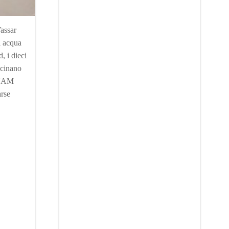
Vassar
 acqua
, i dieci
scinano
a NAM
arse