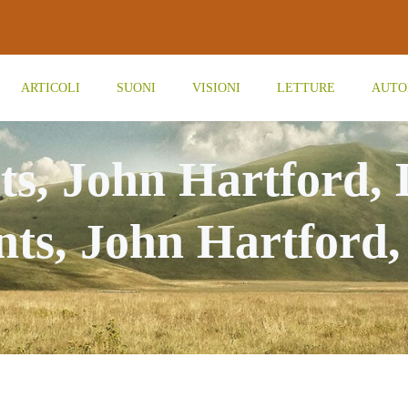
ARTICOLI
SUONI
VISIONI
LETTURE
AUTO
ts, John Hartford, 
ts, John Hartford