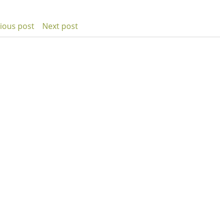
ious post
Next post
t
Post
igation
navigation