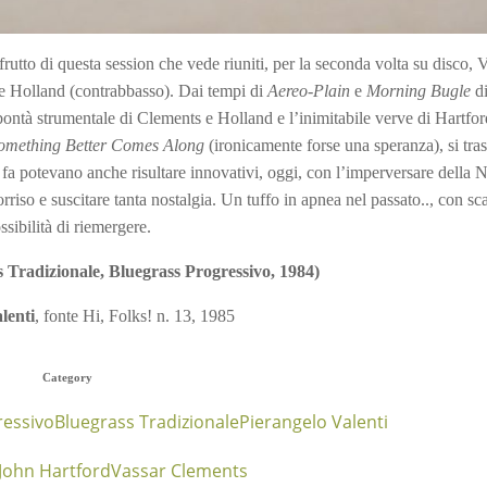
frutto di questa session che vede riuniti, per la seconda volta su disco, 
e Holland (contrabbasso). Dai tempi di
Aereo-Plain
e
Morning Bugle
di
 bontà strumentale di Clements e Holland e l’inimitabile verve di Hartford
Something Better Comes Along
(ironicamente forse una speranza), si tra
nni fa potevano anche risultare innovativi, oggi, con l’imperversare dell
riso e suscitare tanta nostalgia. Un tuffo in apnea nel passato.., con sc
ssibilità di riemergere.
Tradizionale, Bluegrass Progressivo, 1984)
lenti
, fonte Hi, Folks! n. 13, 1985
Category
ressivo
Bluegrass Tradizionale
Pierangelo Valenti
John Hartford
Vassar Clements