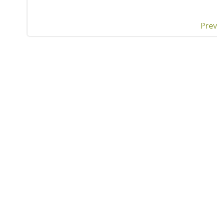
Prev
Pos
nav