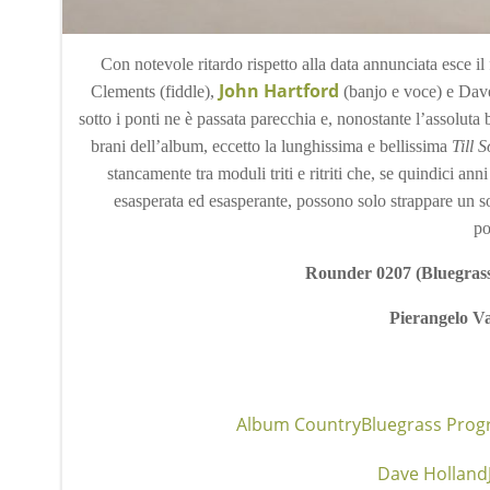
Con notevole ritardo rispetto alla data annunciata esce il 
John Hartford
Clements (fiddle),
(banjo e voce) e Dav
sotto i ponti ne è passata parecchia e, nonostante l’assoluta
brani dell’album, eccetto la lunghissima e bellissima
Till 
stancamente tra moduli triti e ritriti che, se quindici a
esasperata ed esasperante, possono solo strappare un sor
po
Rounder 0207 (Bluegrass 
Pierangelo Va
Album Country
Bluegrass Prog
Dave Holland