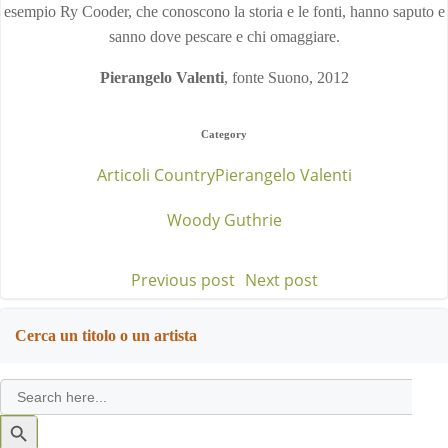
esempio Ry Cooder, che conoscono la storia e le fonti, hanno saputo e
sanno dove pescare e chi omaggiare.
Pierangelo Valenti
, fonte Suono, 2012
Category
Articoli Country
Pierangelo Valenti
Woody Guthrie
Previous post
Next post
Post
Post
navigation
navigation
Cerca un titolo o un artista
Search
for:
Search
Button