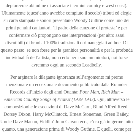
deplorevole abitudine di associare i termini country e west coast).
Ultimamente (quest’anno avrebbe compiuto il secolo) tributi ed elegie
su carta stampata e sonori presentano Woody Guthrie come uno dei
primi genuini cantautori, ‘il padre della canzone di protesta’ e per
confermare ciò propongono sue interpretazioni (per altro assai
discutibili) di brani al 100% tradizionali o rimaneggiati ad hoc. Di
questo passo, se non fosse per la granitica personalità e per la profonda
individualità dell’artista, non certo per i suoi ammiratori, noi forse
avremmo oggi un secondo Leadbelly.
Per arginare la dilagante ignoranza sull’argomento mi preme
menzionare un eccezionale documento pubblicato dalla Rounder
Records all’inizio degli anni Ottanta:
Poor Man, Rich Man –
American Country Songs of Protest (1929-1933)
. Qui, attraverso le
composizioni e le esecuzioni di Dave McCarn, Blind Alfred Reed,
Dorsey Dixon, Harry McClintock, Ernest Stoneman, Green Bailey,
Uncle Dave Macon, Fiddlin’ John Carson ecc., c’era già in germe tutto
quanto, una generazione prima di Woody Guthrie. E quelli, come per