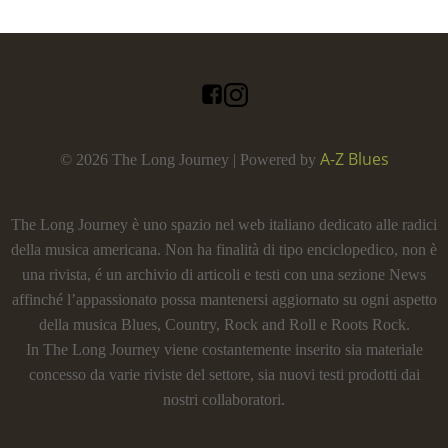
A-Z Blues
© 2026 The Long Journey | Powered by
The Long Journey è uno spazio nel web italiano dedicato alle radici
della musica americana. Non ha finalità di tipo enciclopedico, non è
una rivista, é un archivio di articoli e testi con una sezione News
affinché l’appassionato possa mantenersi aggiornato su ogni aspetto
della musica Blues, Country, Rock and Roll e Roots Rock.
In The Long Journey viene costantemente inserito sia materiale
concesso da varie riviste del settore, sia nuovi testi prodotti dai
nostri collaboratori.