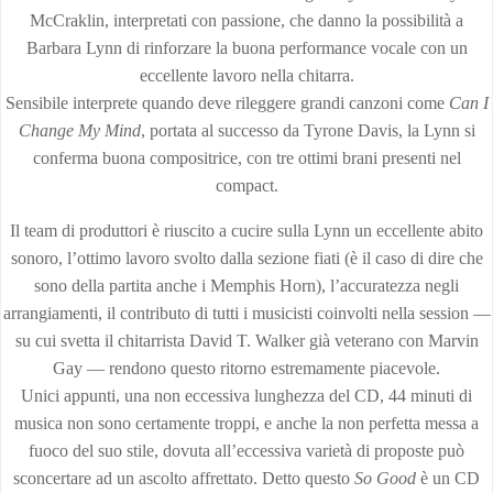
McCraklin, interpretati con passione, che danno la possibilità a
Barbara Lynn di rinforzare la buona performance vocale con un
eccellente lavoro nella chitarra.
Sensibile interprete quando deve rileggere grandi canzoni come
Can I
Change My Mind
, portata al successo da Tyrone Davis, la Lynn si
conferma buona compositrice, con tre ottimi brani presenti nel
compact.
Il team di produttori è riuscito a cucire sulla Lynn un eccellente abito
sonoro, l’ottimo lavoro svolto dalla sezione fiati (è il caso di dire che
sono della partita anche i Memphis Horn), l’accuratezza negli
arrangiamenti, il contributo di tutti i musicisti coinvolti nella session —
su cui svetta il chitarrista David T. Walker già veterano con Marvin
Gay — rendono questo ritorno estremamente piacevole.
Unici appunti, una non eccessiva lunghezza del CD, 44 minuti di
musica non sono certamente troppi, e anche la non perfetta messa a
fuoco del suo stile, dovuta all’eccessiva varietà di proposte può
sconcertare ad un ascolto affrettato. Detto questo
So Good
è un CD