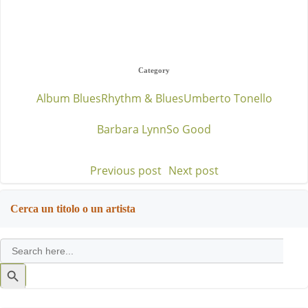
Category
Album Blues
Rhythm & Blues
Umberto Tonello
Barbara Lynn
So Good
Previous post
Next post
Post
Post
navigation
navigation
Cerca un titolo o un artista
Search
for:
Search
Button