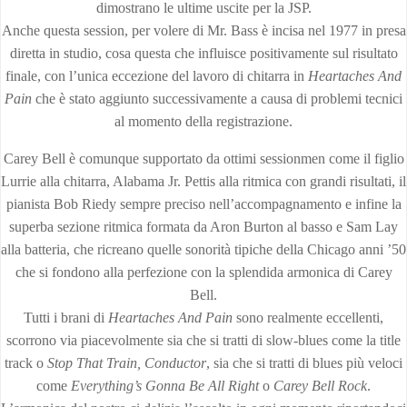
dimostrano le ultime uscite per la JSP.
Anche questa session, per volere di Mr. Bass è incisa nel 1977 in presa
diretta in studio, cosa questa che influisce positivamente sul risultato
finale, con l’unica eccezione del lavoro di chitarra in
Heartaches And
Pain
che è stato aggiunto successivamente a causa di problemi tecnici
al momento della registrazione.
Carey Bell è comunque supportato da ottimi sessionmen come il figlio
Lurrie alla chitarra, Alabama Jr. Pettis alla ritmica con grandi risultati, il
pianista Bob Riedy sempre preciso nell’accompagnamento e infine la
superba sezione ritmica formata da Aron Burton al basso e Sam Lay
alla batteria, che ricreano quelle sonorità tipiche della Chicago anni ’50
che si fondono alla perfezione con la splendida armonica di Carey
Bell.
Tutti i brani di
Heartaches And Pain
sono realmente eccellenti,
scorrono via piacevolmente sia che si tratti di slow-blues come la title
track o
Stop That Train, Conductor
, sia che si tratti di blues più veloci
come
Everything’s Gonna Be All Right
o
Carey Bell Rock
.