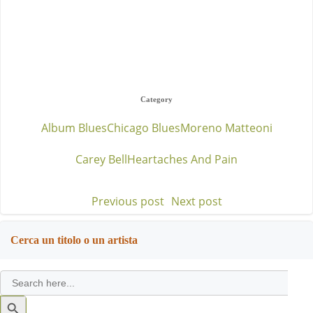
Category
Album Blues
Chicago Blues
Moreno Matteoni
Carey Bell
Heartaches And Pain
Previous post
Next post
Post
Post
navigation
navigation
Cerca un titolo o un artista
Search
for:
Search
Button