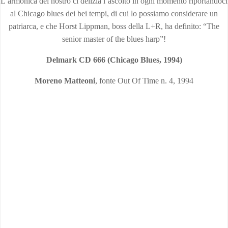
L’armonica del nostro ci delizia l’ascolto in ogni momento riportandoci
al Chicago blues dei bei tempi, di cui lo possiamo considerare un
patriarca, e che Horst Lippman, boss della L+R, ha definito: “The
senior master of the blues harp”!
Delmark CD 666 (Chicago Blues, 1994)
Moreno Matteoni
, fonte Out Of Time n. 4, 1994