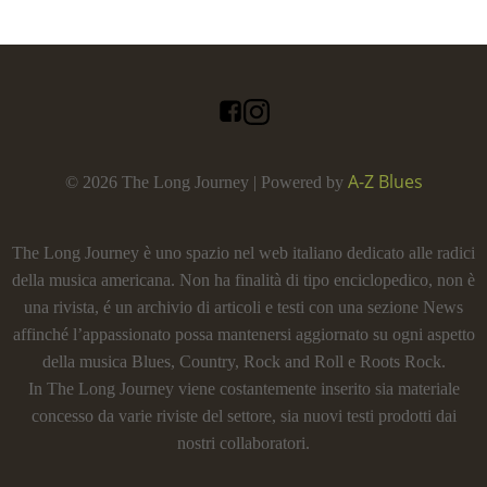
A-Z Blues
© 2026 The Long Journey | Powered by
The Long Journey è uno spazio nel web italiano dedicato alle radici
della musica americana. Non ha finalità di tipo enciclopedico, non è
una rivista, é un archivio di articoli e testi con una sezione News
affinché l’appassionato possa mantenersi aggiornato su ogni aspetto
della musica Blues, Country, Rock and Roll e Roots Rock.
In The Long Journey viene costantemente inserito sia materiale
concesso da varie riviste del settore, sia nuovi testi prodotti dai
nostri collaboratori.