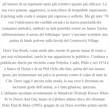
all’interno di un repertorio tanto più eclettico quanto più efficace. La
sua voce potente, aggressiva, si arricchisce di irrepetibile espressione,
il picking sulle corde è sempre più vigoroso e sofferto. Ma gli anni ’70
con l’edulcorarsi dei conflitti sociali e la nuova popolarità dei
cantautori melodici, simbolo su tutti potrebbe essere un James Taylor,
ridimensionano il suono del folksinger ‘puro’ e lasciano scendere una
patina di fatale polvere sulla favola del Greenwich Village.
Dave Van Ronk, come molti altri, risente di questo mutar di vento e
pur non eclissandosi, rarefa le sue apparizioni in pubblico. Continua a
pubblicare dischi per etichette come Polydor, Cadet, Philo e nel 1974 è
a fianco di Dylan e di un Phil Ochs alla fine, prima del suo insano
gesto, per testimoniare sul palco la protesta contro il colpo di stato in
Cile. Dave oggi è ancora sulla strada, la sua voce è diventata un
lacerante grido dell’anima, si è fatta ghiaiosa, spezzata.
L’abbiamo ascoltata recentemente in
Wanderin’/Nobody Knows When
Ye’re Down And Out
, brano di
Lifelines
ultimo disco dei riformati
Peter Paul & Mary (1995), gruppo di cui Dave avrebbe potuto anche