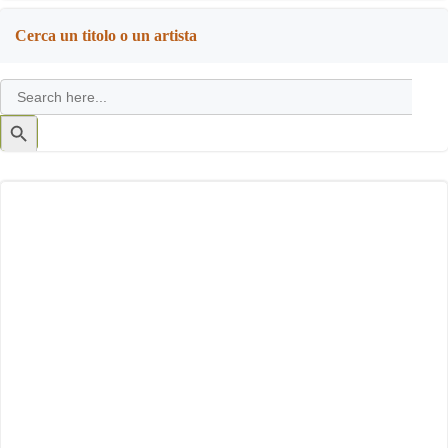
navigation
navigation
Cerca un titolo o un artista
Search
for:
Search
Button