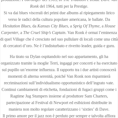
Ronk
del 1964, tutti per la Prestige.
Si va dai blues viscerali dei primi due albums al ripiegamento lirico
verso le radici della cultura popolare americana, le ballate. Da
Hesitation Blues
, da
Kansas City Blues
, a
Sprig Of Thyme
, a
House
Carpenter
, a
The C
ruel Ship’s Captain
. Van Ronk è ormai l’eminenza
di quel Village che è cresciuto nel suo pullulare di locali come una città
di cercatori d’oro. Ne è l’indisturbato e riverito leader, guida e guru.
Ha tirato su Dylan ospitandolo nel suo appartamento, gli ha
organizzato tramite la moglie Terri, ingaggi per concerti e ha esercitato
sul pupillo un’enorme influenza. Il rapporto tra i due artisti conoscerà
momenti di alterna serenità, poiché Van Ronk non risparmierà
recriminazioni sull’individualismo opportunistico dell’ingrato vate.
Continui cambiamenti di etichetta, fondazioni di fugaci gruppi come i
Ragtime Jug Stumpers insieme al produttore Sam Charters,
partecipazione al Festival di Newport ed esibizioni distribuite in
maniera non molto regolare caratterizzano i ‘sixties’ di Dave.
Il primo amore per il jazz non è perduto per sempre e talvolta affiora