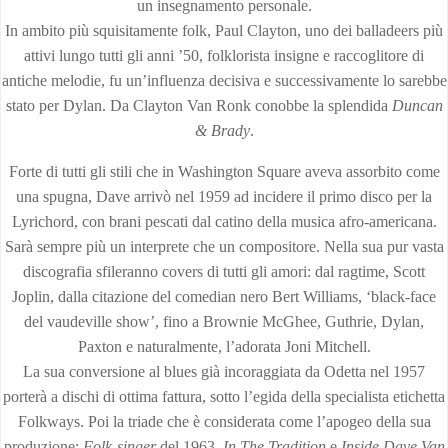
un insegnamento personale.
In ambito più squisitamente folk, Paul Clayton, uno dei balladeers più
attivi lungo tutti gli anni ’50, folklorista insigne e raccoglitore di
antiche melodie, fu un’influenza decisiva e successivamente lo sarebbe
stato per Dylan. Da Clayton Van Ronk conobbe la splendida
Duncan
& Brady
.
Forte di tutti gli stili che in Washington Square aveva assorbito come
una spugna, Dave arrivò nel 1959 ad incidere il primo disco per la
Lyrichord, con brani pescati dal catino della musica afro-americana.
Sarà sempre più un interprete che un compositore. Nella sua pur vasta
discografia sfileranno covers di tutti gli amori: dal ragtime, Scott
Joplin, dalla citazione del comedian nero Bert Williams, ‘black-face
del vaudeville show’, fino a Brownie McGhee, Guthrie, Dylan,
Paxton e naturalmente, l’adorata Joni Mitchell.
La sua conversione al blues già incoraggiata da Odetta nel 1957
porterà a dischi di ottima fattura, sotto l’egida della specialista etichetta
Folkways. Poi la triade che è considerata come l’apogeo della sua
produzione:
Folk-singer
del 1963,
In The Tradition
e
Inside Dave Van