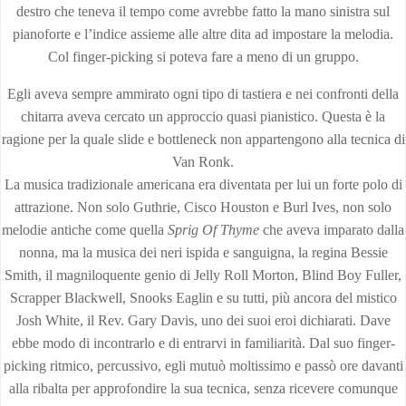
destro che teneva il tempo come avrebbe fatto la mano sinistra sul
pianoforte e l’indice assieme alle altre dita ad impostare la melodia.
Col finger-picking si poteva fare a meno di un gruppo.
Egli aveva sempre ammirato ogni tipo di tastiera e nei confronti della
chitarra aveva cercato un approccio quasi pianistico. Questa è la
ragione per la quale slide e bottleneck non appartengono alla tecnica di
Van Ronk.
La musica tradizionale americana era diventata per lui un forte polo di
attrazione. Non solo Guthrie, Cisco Houston e Burl Ives, non solo
melodie antiche come quella
Sprig Of Thyme
che aveva imparato dalla
nonna, ma la musica dei neri ispida e sanguigna, la regina Bessie
Smith, il magniloquente genio di Jelly Roll Morton, Blind Boy Fuller,
Scrapper Blackwell, Snooks Eaglin e su tutti, più ancora del mistico
Josh White, il Rev. Gary Davis, uno dei suoi eroi dichiarati. Dave
ebbe modo di incontrarlo e di entrarvi in familiarità. Dal suo finger-
picking ritmico, percussivo, egli mutuò moltissimo e passò ore davanti
alla ribalta per approfondire la sua tecnica, senza ricevere comunque