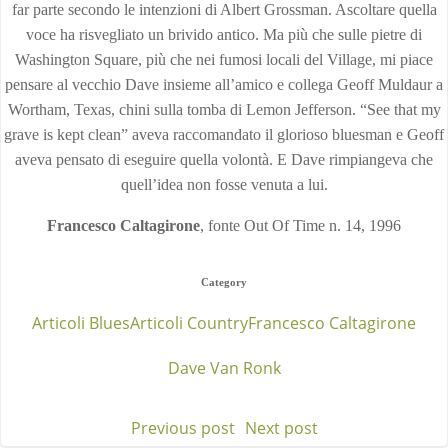
far parte secondo le intenzioni di Albert Grossman. Ascoltare quella
voce ha risvegliato un brivido antico. Ma più che sulle pietre di
Washington Square, più che nei fumosi locali del Village, mi piace
pensare al vecchio Dave insieme all’amico e collega Geoff Muldaur a
Wortham, Texas, chini sulla tomba di Lemon Jefferson. “See that my
grave is kept clean” aveva raccomandato il glorioso bluesman e Geoff
aveva pensato di eseguire quella volontà. E Dave rimpiangeva che
quell’idea non fosse venuta a lui.
Francesco Caltagirone
, fonte Out Of Time n. 14, 1996
Category
Articoli Blues
Articoli Country
Francesco Caltagirone
Dave Van Ronk
Previous post
Next post
Post
Post