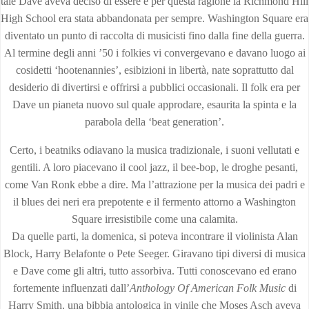
tale Dave aveva deciso di essere e per questa ragione la Richmond Hill
High School era stata abbandonata per sempre. Washington Square era
diventato un punto di raccolta di musicisti fino dalla fine della guerra.
Al termine degli anni ’50 i folkies vi convergevano e davano luogo ai
cosidetti ‘hootenannies’, esibizioni in libertà, nate soprattutto dal
desiderio di divertirsi e offrirsi a pubblici occasionali. Il folk era per
Dave un pianeta nuovo sul quale approdare, esaurita la spinta e la
parabola della ‘beat generation’.
Certo, i beatniks odiavano la musica tradizionale, i suoni vellutati e
gentili. A loro piacevano il cool jazz, il bee-bop, le droghe pesanti,
come Van Ronk ebbe a dire. Ma l’attrazione per la musica dei padri e
il blues dei neri era prepotente e il fermento attorno a Washington
Square irresistibile come una calamita.
Da quelle parti, la domenica, si poteva incontrare il violinista Alan
Block, Harry Belafonte o Pete Seeger. Giravano tipi diversi di musica
e Dave come gli altri, tutto assorbiva. Tutti conoscevano ed erano
fortemente influenzati dall’
Anthology Of American F
olk Music
di
Harry Smith, una bibbia antologica in vinile che Moses Asch aveva