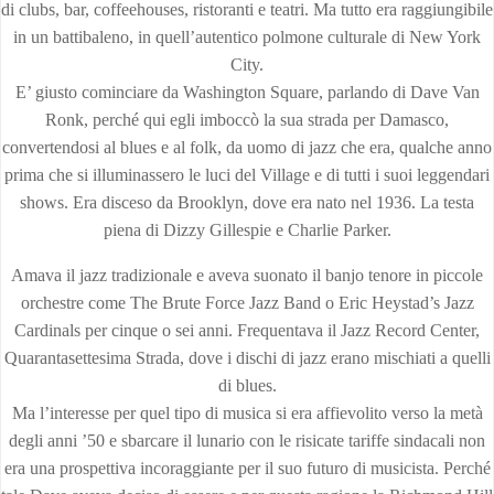
di clubs, bar, coffeehouses, ristoranti e teatri. Ma tutto era raggiungibile
in un battibaleno, in quell’autentico polmone culturale di New York
City.
E’ giusto cominciare da Washington Square, parlando di Dave Van
Ronk, perché qui egli imboccò la sua strada per Damasco,
convertendosi al blues e al folk, da uomo di jazz che era, qualche anno
prima che si illuminassero le luci del Village e di tutti i suoi leggendari
shows. Era disceso da Brooklyn, dove era nato nel 1936. La testa
piena di Dizzy Gillespie e Charlie Parker.
Amava il jazz tradizionale e aveva suonato il banjo tenore in piccole
orchestre come The Brute Force Jazz Band o Eric Heystad’s Jazz
Cardinals per cinque o sei anni. Frequentava il Jazz Record Center,
Quarantasettesima Strada, dove i dischi di jazz erano mischiati a quelli
di blues.
Ma l’interesse per quel tipo di musica si era affievolito verso la metà
degli anni ’50 e sbarcare il lunario con le risicate tariffe sindacali non
era una prospettiva incoraggiante per il suo futuro di musicista. Perché