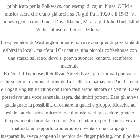
pubblicato per la Folkways, con esempi di cajun, blues, OTM e
musica sacra che erano già usciti su 78 giri fra il 1920 e il 1943. Vi
suonava gente come Uncle Dave Macon, Mississippi John Hurt, Blind
Willie Johnson e Lemon Jefferson.
I frequentatori di Washington Square non avevano grandi possibilità di
esibirsi in locali, ma c’era il Caricature, una piccola coffeehouse con
una stanza sul retro, dove si poteva suonare, cantare, scambiare
materiale.
E c’era il Playhouse di Sullivan Street dove i più fortunati potevano
esibirsi per una ventina di minuti. Le stelle si chiamavano Paul Clayton
e Logan English e i clubs con i loro fasti erano ancora da venire. Dave
possedeva una voce sensuale, aspra, dai timbri potenti. Essa gli aveva
guadagnato la possibilità di cantare in qualche gruppo. Riusciva ad
esibirsi anche senza microfono e dimostrava di possedere grinta e
temperamento fuori dal comune. Sulla chitarra, (per il banjo aveva
maturato un rapporto odio-amore) diventata una compagna
inseparabile, aveva scoperto la tecnica del finger-picking, con il pollice