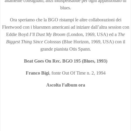
altamente consigliato, anzi indispensabile per ogni appassionato di
blues.
Ora speriamo che la BGO ristampi le altre collaborazioni dei
Fleetwood con i bluesmen americani ad iniziare dall’altra session con
Eddie Boyd
I’ll Dust My Broom
(London, 1969, USA) ed a
The
Biggest Thing Since Colossus
(Blue Horizon, 1969, USA) con il
grande pianista Otis Spann.
Beat Goes On Rec. BGO 195 (Blues, 1993)
Franco Bigi
, fonte Out Of Time n. 2, 1994
Ascolta l’album ora