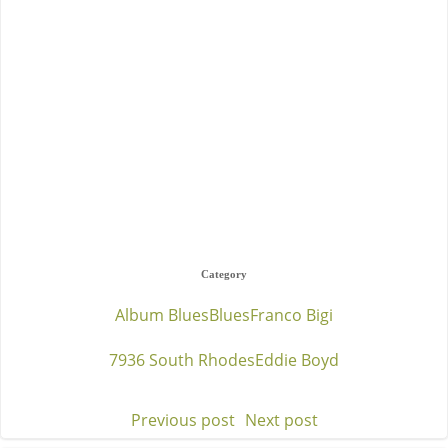
Category
Album Blues
Blues
Franco Bigi
7936 South Rhodes
Eddie Boyd
Previous post
Next post
Post
Post