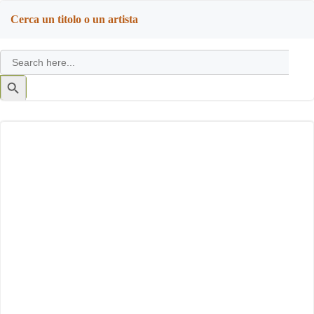
navigation
navigation
Cerca un titolo o un artista
Search
for:
Search
Button