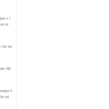
ppo e i
our in
e che mi
hake My
munque è
che mi