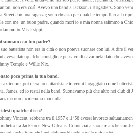
anton, non era così. Avevo una band a Jackson, i Brigadiers. Sono ven
2a Street con una ragazza; sono rimasto per qualche tempo fino alla ripre
ntile con me, un buon padre, quando morì io e mia nonna salimmo a Chic
ortammo in Mississippi.
i suonato con tuo padre?
uo batterista non era in città o non poteva suonare con lui. A dire il ver
 mi aveva dato qualche consiglio e pensavo di cavarmela dato che avev
hnny Temple e Willie Nix.
nato poco prima la tua band.
 sax tenore, poi c’era un chitarrista e io venni ingaggiato come batteris
a, James, ed io restai nella band. Suonavamo più che altro nei club di 
lari, ma non incidemmo mai nulla.
cidesti qualche disco?
ohnny Vincent, sebbene tra il 1957 e il ’58 avessi lavorato saltuariamen
 indietro tra Jackson e New Orleans. Cominciai a suonare anche con J
aggi anche fuori città nei club per bianchi e nelle università.