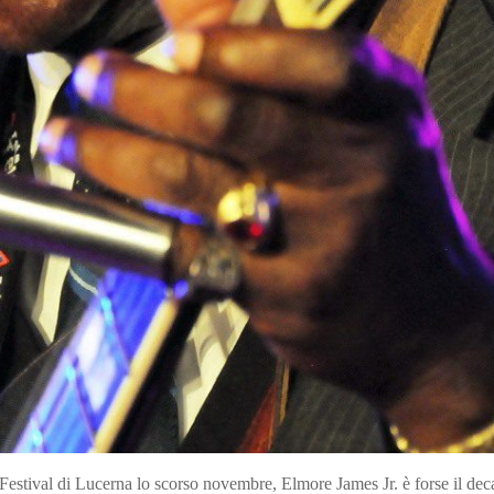
estival di Lucerna lo scorso novembre, Elmore James Jr. è forse il dec