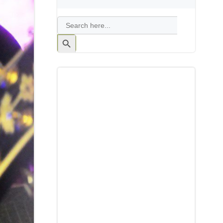
Search
for:
Search
Button