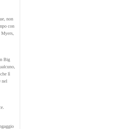
nue, non
empo con
s Myers,
on Big
qualcuno,
che lì
 nel
ce.
ingaggio