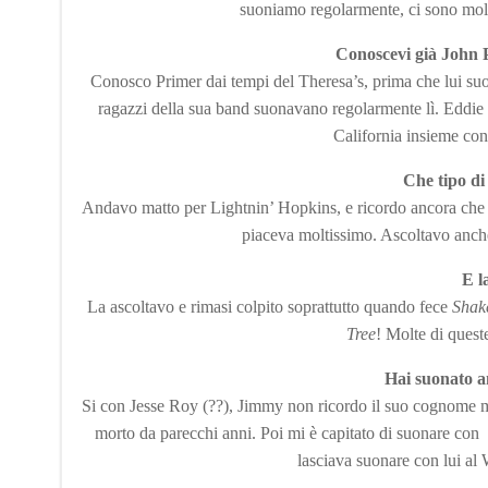
suoniamo regolarmente, ci sono mol
Conoscevi già John Pr
Conosco Primer dai tempi del Theresa’s, prima che lui 
ragazzi della sua band suonavano regolarmente lì. Eddi
California insieme con
Che tipo di
Andavo matto per Lightnin’ Hopkins, e ricordo ancora che 
piaceva moltissimo. Ascoltavo anch
E l
La ascoltavo e rimasi colpito soprattutto quando fece
Shak
Tree
! Molte di queste
Hai suonato a
Si con Jesse Roy (??), Jimmy non ricordo il suo cognome
morto da parecchi anni. Poi mi è capitato di suonare c
lasciava suonare con lui al 