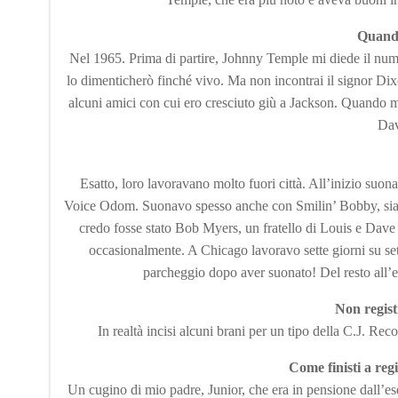
Quando
Nel 1965. Prima di partire, Johnny Temple mi diede il num
lo dimenticherò finché vivo. Ma non incontrai il signor Di
alcuni amici con cui ero cresciuto giù a Jackson. Quando m
Dav
Esatto, loro lavoravano molto fuori città. All’inizio suo
Voice Odom. Suonavo spesso anche con Smilin’ Bobby, siamo 
credo fosse stato Bob Myers, un fratello di Louis e Dave
occasionalmente. A Chicago lavoravo sette giorni su se
parcheggio dopo aver suonato! Del resto all’ep
Non regist
In realtà incisi alcuni brani per un tipo della C.J. Re
Come finisti a reg
Un cugino di mio padre, Junior, che era in pensione dall’e