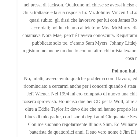
nei pressi di Jackson. Qualcuno mi chiese se avessi inciso 
chi si trattasse e la sua risposta fu: Mr. Johnny Vincent!
quasi subito, gli dissi che lavoravo per lui con James R
accordati; poi lui chiamò al telefono Mrs. McMurry dice
chiamava Nora Mae, perché l’aveva conosciuta. Registramm
pubblicate solo tre, c’erano Sam Myers, Johnny Little
registrammo anche un duetto con un altro chitarrista texan
cosa n
Poi non hai 
No, infatti, avevo avuto qualche problema con il lavoro, 
ricominciato a cercarmi anche per i concerti quando è stata
Jeff Wiener. Nel 1994 mi ero comprato di nuovo una chitar
fossero sprovvisti. Ho inciso due bei CD per la Wolf, oltre 
oltre a Eddie Taylor Jr; devo dire che mi hanno proprio la
blues di mio padre, con i suoni degli anni Cinquanta e Ses
Con me suonano regolarmente Illinois Slim, Ed Williams
batterista da quattordici anni. Il suo vero nome è Jim D