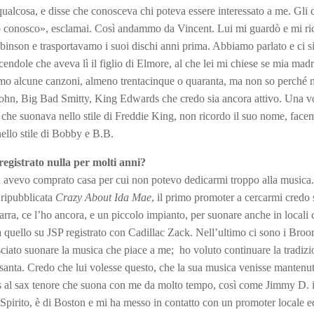
qualcosa, e disse che conosceva chi poteva essere interessato a me. Gli c
 «Lo conosco», esclamai. Così andammo da Vincent. Lui mi guardò e mi r
obinson e trasportavamo i suoi dischi anni prima. Abbiamo parlato e ci 
ndole che aveva lì il figlio di Elmore, al che lei mi chiese se mia madr
o alcune canzoni, almeno trentacinque o quaranta, ma non so perché 
john, Big Bad Smitty, King Edwards che credo sia ancora attivo. Una v
o che suonava nello stile di Freddie King, non ricordo il suo nome, fac
ello stile di Bobby e B.B.
registrato nulla per molti anni?
ed avevo comprato casa per cui non potevo dedicarmi troppo alla music
 ripubblicata
Crazy About Ida Mae
, il primo promoter a cercarmi credo s
ra, ce l’ho ancora, e un piccolo impianto, per suonare anche in locali 
a quello su JSP registrato con Cadillac Zack. Nell’ultimo ci sono i Bro
sciato suonare la musica che piace a me; ho voluto continuare la tradizi
santa. Credo che lui volesse questo, che la sua musica venisse mantenut
 al sax tenore che suona con me da molto tempo, così come Jimmy D. i
i Spirito, è di Boston e mi ha messo in contatto con un promoter locale e