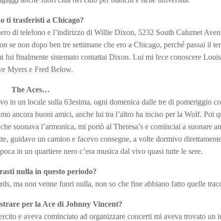
 ti trasferisti a Chicago?
ero di telefono e l’indirizzo di Willie Dixon, 5232 South Calumet Ave
xon se non dopo ben tre settimane che ero a Chicago, perché passai il t
i fui finalmente sistemato contattai Dixon. Lui mi fece conoscere Loui
e Myers e Fred Below.
The Aces…
navo in un locale sulla 63esima, ogni domenica dalle tre di pomeriggio c
ancora buoni amici, anche lui tra l’altro ha inciso per la Wolf. Poi 
 che suonava l’armonica, mi portò al Theresa’s e cominciai a suonare an
tte, guidavo un camion e facevo consegne, a volte dormivo direttamente
oca in un quartiere nero c’era musica dal vivo quasi tutte le sere.
rasti nulla in questo periodo?
cords, ma non venne fuori nulla, non so che fine abbiano fatto quelle trac
istrare per la Ace di Johnny Vincent?
sercito e aveva cominciato ad organizzare concerti mi aveva trovato un 