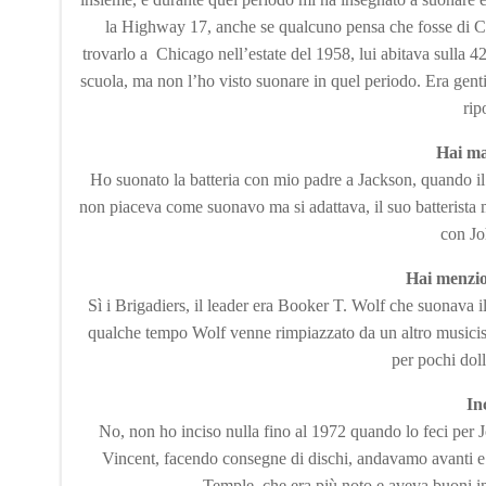
la Highway 17, anche se qualcuno pensa che fosse di C
trovarlo a Chicago nell’estate del 1958, lui abitava sulla 4
scuola, ma non l’ho visto suonare in quel periodo. Era ge
rip
Hai ma
Ho suonato la batteria con mio padre a Jackson, quando il s
non piaceva come suonavo ma si adattava, il suo batterista
con Jo
Hai menzio
Sì i Brigadiers, il leader era Booker T. Wolf che suonava il
qualche tempo Wolf venne rimpiazzato da un altro musicist
per pochi dol
In
No, non ho inciso nulla fino al 1972 quando lo feci per J
Vincent, facendo consegne di dischi, andavamo avanti e
Temple, che era più noto e aveva buoni ing