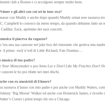
tissimi club a Boston e ci accolgono sempre molto bene.
imer e gli altri con cui sei in tour ora?
suonasse con Muddy e anche dopo quando Muddy ormai non suonava tro
e C. Campbell lo conosco da meno tempo, da quando abbiamo fatto un t
 Cadillac Zack, aprimmo dei suoi concerti.
 musica ti piaceva da ragazzo?
c’era una sua canzone nel juke box del ristorante che gestiva mia madr
e il primo rock’n’roll di Little Richard, Fats Domino…
a musica di tuo padre?
e Your Moneymaker
e poi
Anna Lee
e
Don’t Like My Peaches Don’t S
 canzoni le ho poi rifatte nei miei dischi.
nche con ex-musicisti di Elmore?
 ma suonava il basso con mio padre e poi anche con Muddy Waters, co
on Johnny ‘Big Moose’ Walker ed anche con Homesick James, e ricordo 
Walter’s Corner i primi tempi che ero a Chicago.