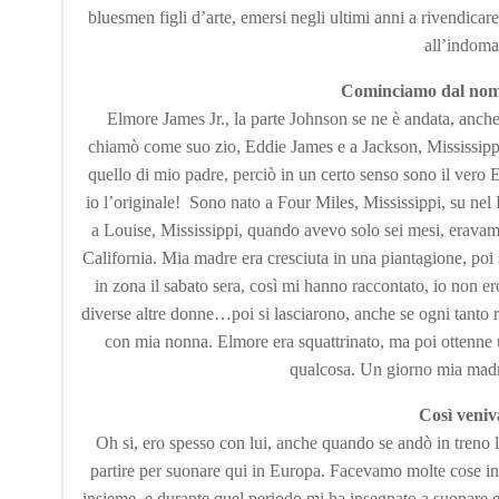
bluesmen figli d’arte, emersi negli ultimi anni a rivendicar
all’indoma
Cominciamo dal nome
Elmore James Jr., la parte Johnson se ne è andata, anch
chiamò come suo zio, Eddie James e a Jackson, Mississi
quello di mio padre, perciò in un certo senso sono il vero 
io l’originale! Sono nato a Four Miles, Mississippi, su nel D
a Louise, Mississippi, quando avevo solo sei mesi, erav
California. Mia madre era cresciuta in una piantagione, poi 
in zona il sabato sera, così mi hanno raccontato, io non
diverse altre donne…poi si lasciarono, anche se ogni tanto r
con mia nonna. Elmore era squattrinato, ma poi ottenne
qualcosa. Un giorno mia madre
Così veniva
Oh si, ero spesso con lui, anche quando se andò in treno 
partire per suonare qui in Europa. Facevamo molte cose 
insieme, e durante quel periodo mi ha insegnato a suonare e