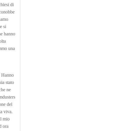
hiesi di
iconobbe
siamo
e si
ne hanno
olta
emmo una
a. Hanno
ia stato
che ne
omdusters
one del
a viva.
l mio
d ora