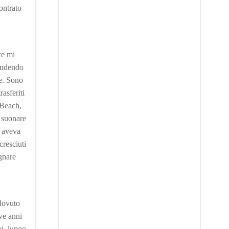
contrato
re mi
endendo
ie. Sono
asferiti
 Beach,
a suonare
e aveva
cresciuti
gnare
 dovuto
ve anni
pi, lungo