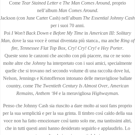
Come
Tear Stained Letter
e
The Man Comes Around
, proprio
nell’album
Man Comes Around
.
Jackson (con June Carter Cash) nell’album
The Essential Johnny Cash
per i suoi 70 anni.
Poi
I Won’t Back Down
e
Before My Time
in
American III: Solitary
Man
, dove la sua voce è ormai diventata più stanca., ma anche
Ring of
fire
,
Tennessee Flat Top Box
,
Cry! Cry! Cry!
e
Hey Porter
.
Queste sono le canzoni che ascolto con più piacere, ma ce ne sono
molte altre che
Johnny
ha interpretato con i suoi amici, specialmente
quelle che si trovano nel secondo volume di una raccolta dove lui,
Nelson, Jennings e Kristofferson intonano delle meravigliose ballate
country, come
The Twentieth Century Is Almost Over
,
American
Remains
,
Anthem ‘84
e la meravigliosa
Highwayman.
Penso che Johnny Cash sia riuscito a dare molto ai suoi fans proprio
per la sua semplicità e per la sua grinta. Il timbro così caldo della sua
voce non ha fatto emozionare così tanto solo me, ma tantissimi altri,
che in tutti questi anni hanno desiderato seguirlo e applaudirlo. Lo