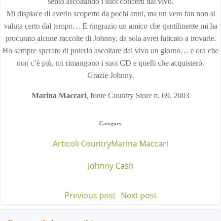
sento ascoltando i suoi concerti dal vivo.
Mi dispiace di averlo scoperto da pochi anni, ma un vero fan non si
valuta certo dal tempo… E ringrazio un amico che gentilmente mi ha
procurato alcune raccolte di Johnny, da sola avrei faticato a trovarle.
Ho sempre sperato di poterlo ascoltare dal vivo un giorno… e ora che
non c’è più, mi rimangono i suoi CD e quelli che acquisterò.
Grazie Johnny.
Marina Maccari
, fonte Country Store n. 69, 2003
Category
Articoli Country
Marina Maccari
Johnny Cash
Previous post
Next post
Post
Post
navigation
navigation