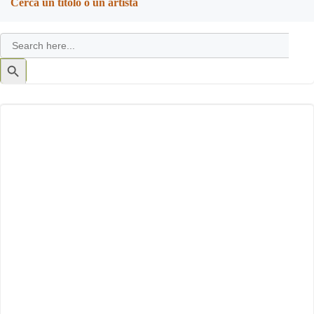
Cerca un titolo o un artista
Search
for:
Search
Button