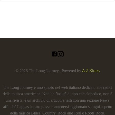
A-Z Blues
© 2026 The Long Journey | Powered by
The Long Journey è uno spazio nel web italiano dedicato alle radici
della musica americana. Non ha finalità di tipo enciclopedico, non è
una rivista, é un archivio di articoli e testi con una sezione News
affinché l’appassionato possa mantenersi aggiornato su ogni aspetto
della musica Blues, Country, Rock and Roll e Roots Rock.