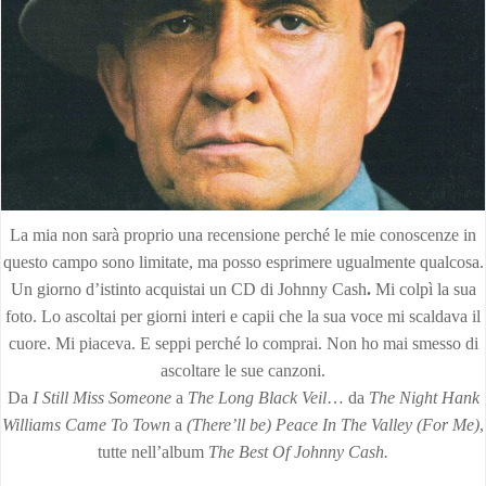
La mia non sarà proprio una recensione perché le mie conoscenze in
questo campo sono limitate, ma posso esprimere ugualmente qualcosa.
Un giorno d’istinto acquistai un CD di Johnny Cash
.
Mi colpì la sua
foto. Lo ascoltai per giorni interi e capii che la sua voce mi scaldava il
cuore. Mi piaceva. E seppi perché lo comprai. Non ho mai smesso di
ascoltare le sue canzoni.
Da
I Still Miss Someone
a
The Long Black Veil
… da
The Night Hank
Williams Came To Town
a
(There’ll be) Peace In The Valley (For Me)
,
tutte nell’album
The Best Of Johnny Cash.