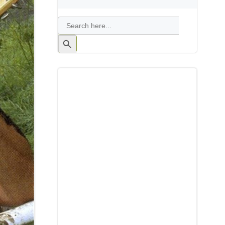
Search
for:
Search
Button