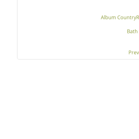
Album Country
R
Bath
Prev
Pos
nav