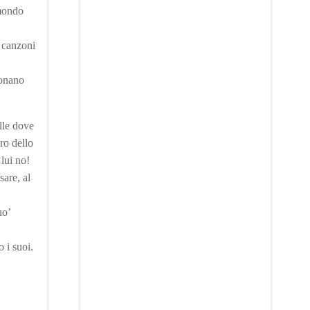
 mondo
i canzoni
tonano
lle dove
ro dello
 lui no!
sare, al
uo’
 i suoi.