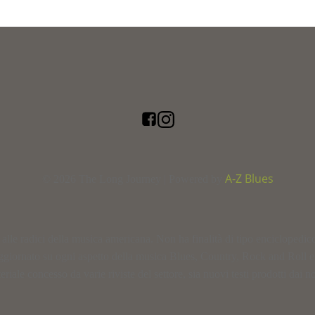
A-Z Blues
© 2026 The Long Journey | Powered by
le radici della musica americana. Non ha finalità di tipo enciclopedico, n
ggiornato su ogni aspetto della musica Blues, Country, Rock and Roll 
ale concesso da varie riviste del settore, sia nuovi testi prodotti dai nos