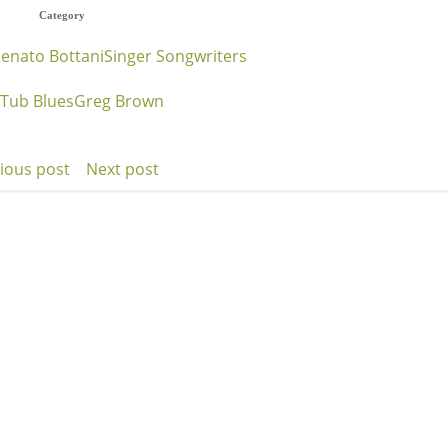
Category
enato Bottani
Singer Songwriters
 Tub Blues
Greg Brown
ious post
Next post
t
Post
igation
navigation