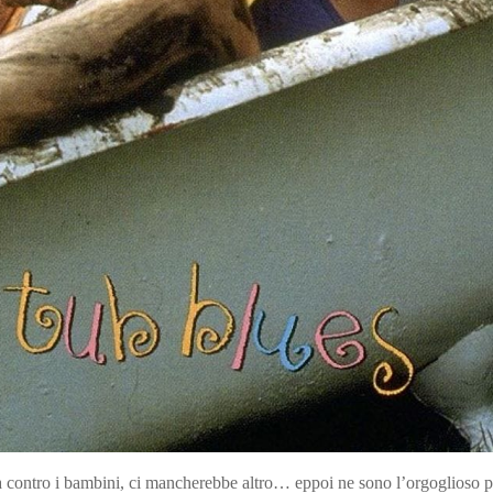
a contro i bambini, ci mancherebbe altro… eppoi ne sono l’orgoglioso p