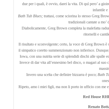
due per i quali, è ovvio, darei la vita. Di quì pero’ a gi
infantile e
Bath Tub Blues;
trattasi, come sciorina lo stesso Greg Brow
tradizionali cantate a mo’ 
Diabolicamente, Greg Brown completa la malefatta radunan
ritornelli e can
Il risultato e sconvolgente; certo, la voce di Greg Brown è 
il simpatico coretto summenzionato non infierisce. Dunque, 
Iowa, con una nutrita serie di splendidi dischi alle spalle
Invece di dar vita all’ennesimo bel disco, o magari al suo c
massim
Invero una scelta che definire bizzarra è poco;
Bath T
ones
Ripeto, amo i miei figli, ma non li porto in ufficio con me
Red House RHR 
Renato Bott