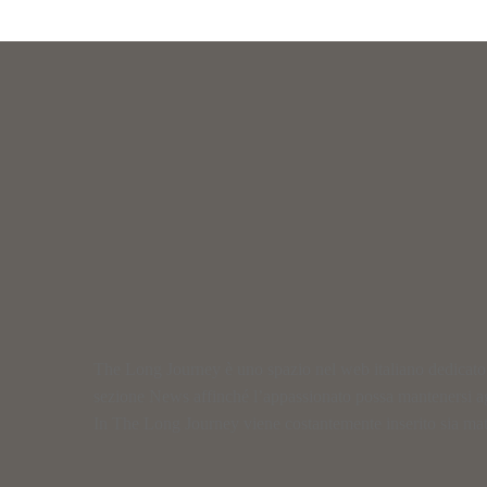
The Long Journey è uno spazio nel web italiano dedicato al
sezione News affinché l’appassionato possa mantenersi a
In The Long Journey viene costantemente inserito sia materi