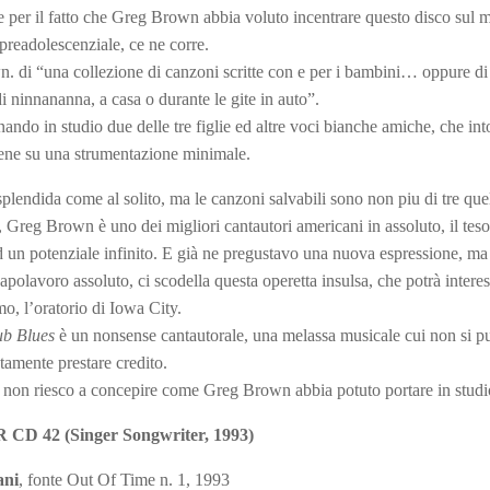
oire per il fatto che Greg Brown abbia voluto incentrare questo disco sul
 preadolescenziale, ce ne corre.
n. di “una collezione di canzoni scritte con e per i bambini… oppure d
di ninnananna, a casa o durante le gite in auto”.
do in studio due delle tre figlie ed altre voci bianche amiche, che in
tilene su una strumentazione minimale.
splendida come al solito, ma le canzoni salvabili sono non piu di tre que
Greg Brown è uno dei migliori cantautori americani in assoluto, il teso
 ed un potenziale infinito. E già ne pregustavo una nuova espressione, ma
apolavoro assoluto, ci scodella questa operetta insulsa, che potrà interes
o, l’oratorio di Iowa City.
ub Blues
è un nonsense cantautorale, una melassa musicale cui non si p
tamente prestare credito.
 e non riesco a concepire come Greg Brown abbia potuto portare in studio
CD 42 (Singer Songwriter, 1993)
ani
, fonte Out Of Time n. 1, 1993