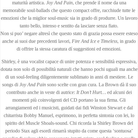
maturità artistica.
Joy And Pain
, che prende il nome da una
memorabile soul-ballads che questo compact offre, racchiude tutte le
emozioni che la miglior soul-music sia in grado di produrre. Un lavoro
tanto bello, intenso e sentito da lasciare senza fiato.
Non si puo’ negare altresì che questo stato di grazia possa essere esteso
anche ai suoi due precedenti lavori,
Fire And Ice
e
Timeless
, in grado
di offrire la stessa caratura dí suggestioni ed emozioni.
Shirley, è una vocalist capace di unire potenza e sensibilità espressiva,
dotata non solo di possibilità naturali che hanno pochi uguali ma anche
di un soul-feeling diligentemente sublimato in anni di mestiere. Le
songs di
Joy And Pain
sono scelte con gran cura. La Brown dà il suo
contributo anche in veste di autrice:
It Don’t Hurt…
ed alcuni dei
momenti più coinvolgenti del CD portano la sua firma. Gli
arrangiamenti ed i musicisti, guidati dai fidi Winston Stewart e dal
chitarrista Bobby Manuel, esprimono, in perfetta sintonia con lei, lo
spirito del Muscle Shoals-sound. Chi ricorda la Shirley Brown del
periodo Stax agli esordi rimarrà stupito da come questa ‘sontuosa’