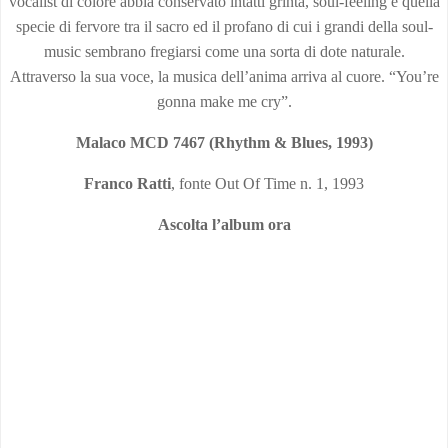
vocalist di colore abbia conservato intatti grinta, soul-feeling e quella
specie di fervore tra il sacro ed il profano di cui i grandi della soul-
music sembrano fregiarsi come una sorta di dote naturale.
Attraverso la sua voce, la musica dell’anima arriva al cuore. “You’re
gonna make me cry”.
Malaco MCD 7467 (Rhythm & Blues, 1993)
Franco Ratti
, fonte Out Of Time n. 1, 1993
Ascolta l’album ora