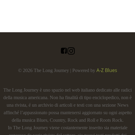
A-Z Blues
© 2026 The Long Journey | Powered by
The Long Journey è uno spazio nel web italiano dedicato alle radici
della musica americana. Non ha finalità di tipo enciclopedico, non è
una rivista, é un archivio di articoli e testi con una sezione News
affinché l’appassionato possa mantenersi aggiornato su ogni aspetto
della musica Blues, Country, Rock and Roll e Roots Rock.
In The Long Journey viene costantemente inserito sia materiale