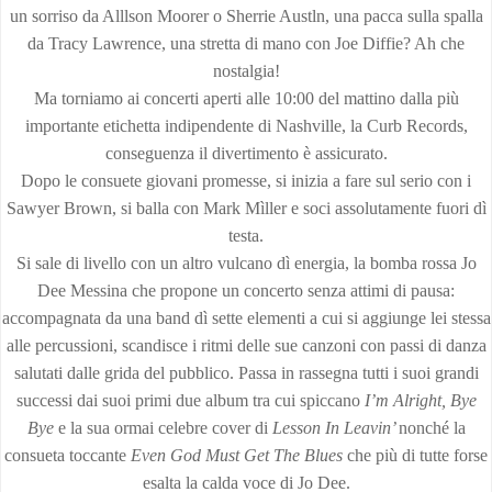
un sorriso da Alllson Moorer o Sherrie Austln, una pacca sulla spalla
da Tracy Lawrence, una stretta di mano con Joe Diffie? Ah che
nostalgia!
Ma torniamo ai concerti aperti alle 10:00 del mattino dalla più
importante etichetta indipendente di Nashville, la Curb Records,
conseguenza il divertimento è assicurato.
Dopo le consuete giovani promesse, si inizia a fare sul serio con i
Sawyer Brown, si balla con Mark Mìller e soci assolutamente fuori dì
testa.
Si sale di livello con un altro vulcano dì energia, la bomba rossa Jo
Dee Messina che propone un concerto senza attimi di pausa:
accompagnata da una band dì sette elementi a cui si aggiunge lei stessa
alle percussioni, scandisce i ritmi delle sue canzoni con passi di danza
salutati dalle grida del pubblico. Passa in rassegna tutti i suoi grandi
successi dai suoi primi due album tra cui spiccano
I’m Alright, Bye
Bye
e la sua ormai celebre cover di
Lesson In Leavin’
nonché la
consueta toccante
Even God Must Get The Blues
che più di tutte forse
esalta la calda voce di Jo Dee.