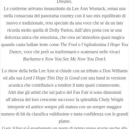
Dreams.
Le conferme arrivano innanzitutto da Lee Ann Womack, ormai una
stella consacrata del panorama country con il suo mix equilibrato di
nuovo e tradizionale, reso speciale da una voce che se da un lato
ricorda molto quella di Dolly Parton, dall’altro porta con se una
dolcezza unica che emoziona, che crea un’atmosfera quasi magica
quando canta ballate lente come
The Fool
o l’isplratissima
I Hope
You
Dance,
voce che però sa trasformarsi e scatenarsi nelle vivaci
Buckaroo
e
Now You See Me Now You Don’t.
Lo show della bella Lee Ann si chiude con un tributo a Don Williams
ed alla sua
Lord I Hope This Day Is Good
con una band in versione
acustica che contribuisce a rendere il tutto quasi commovente.
Altri due gli artisti che sul palco del Fan Fair si sono dimostrati
all’altezza del loro crescente successo: la splendida Chely Wright
interprete ed autrice sempre più matura con un sempre maggior
numero di hit da classifica validissime e tanta confidenza con le grandi
platee.
Gary Allan si è guadagnato un posto di primo piano grazie anche alla