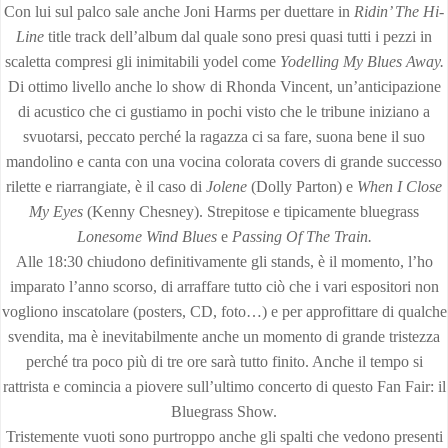
Con lui sul palco sale anche Joni Harms per duettare in
Ridin’ The Hi-
Line
title track dell’album dal quale sono presi quasi tutti i pezzi in
scaletta compresi gli inimitabili yodel come
Yodel
ling My Blues Away.
Di ottimo livello anche lo show di Rhonda Vincent, un’anticipazione
di acustico che ci gustiamo in pochi visto che le tribune iniziano a
svuotarsi, peccato perché la ragazza ci sa fare, suona bene il suo
mandolino e canta con una vocina colorata covers di grande successo
rilette e riarrangiate, è il caso di
Jolene
(Dolly Parton) e
When I Close
My Eyes
(Kenny Chesney). Strepitose e tipicamente bluegrass
Lonesome Wind Blues
e
Passing Of The Train.
Alle 18:30 chiudono definitivamente gli stands, è il momento, l’ho
imparato l’anno scorso, di arraffare tutto ciò che i vari espositori non
vogliono inscatolare (posters, CD, foto…) e per approfittare di qualche
svendita, ma è inevitabilmente anche un momento di grande tristezza
perché tra poco più di tre ore sarà tutto finito. Anche il tempo si
rattrista e comincia a piovere sull’ultimo concerto di questo Fan Fair: il
Bluegrass Show.
Tristemente vuoti sono purtroppo anche gli spalti che vedono presenti