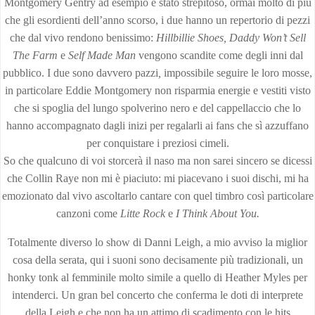
Montgomery Gentry ad esempio è stato strepitoso, ormai molto di più
che gli esordienti dell’anno scorso, i due hanno un repertorio di pezzi
che dal vivo rendono benissimo:
Hillbillie Shoes,
Daddy Won’t Sell
The Farm
e
Self
Made Man
vengono scandite come degli inni dal
pubblico. I due sono davvero pazzi
,
impossibile seguire le loro mosse,
in particolare Eddie Montgomery non risparmia energie e vestiti visto
che si spoglia del lungo spolverino nero e del cappellaccio che lo
hanno accompagnato dagli inizi per regalarli ai fans che sì azzuffano
per conquistare i preziosi cimeli.
So che qualcuno di voi storcerà il naso ma non sarei sincero se dicessi
che Collin Raye non mi è piaciuto: mi piacevano i suoi dischi, mi ha
emozionato dal vivo ascoltarlo cantare con quel timbro così particolare
canzoni come
Litte Rock
e
I Think About You.
Totalmente diverso lo show di Danni Leigh, a mio avviso la miglior
cosa della serata, qui i suoni sono decisamente più tradizionali, un
honky tonk al femminile molto simile a quello di Heather Myles per
intenderci. Un gran bel concerto che conferma le doti di interprete
della Leigh e che non ha un attimo di scadimento con le hits