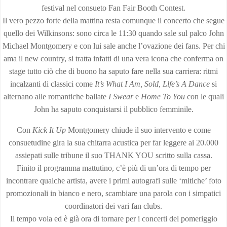
festival nel consueto Fan Fair Booth Contest.
Il vero pezzo forte della mattina resta comunque il concerto che segue
quello dei Wilkinsons: sono circa le 11:30 quando sale sul palco John
Michael Montgomery e con lui sale anche l’ovazione dei fans. Per chi
ama il new country, si tratta infatti di una vera icona che conferma on
stage tutto ciò che di buono ha saputo fare nella sua carriera: ritmi
incalzanti di classici come
It’s What I Am, Sold, Llfe’s A Dance
si
alternano alle romantiche ballate
I
Swear
e
Home To You
con le quali
John ha saputo conquistarsi il pubblico femminile.
Con
Kick It Up
Montgomery chiude il suo intervento e come
consuetudine gira la sua chitarra acustica per far leggere ai 20.000
assiepati sulle tribune il suo THANK YOU scritto sulla cassa.
Finito il programma mattutino, c’è più di un’ora di tempo per
incontrare qualche artista, avere i primi autografi sulle ‘mitiche’ foto
promozionali in bianco e nero, scambiare una parola con i simpatici
coordinatori dei vari fan clubs.
Il tempo vola ed è già ora di tornare per i concerti del pomeriggio