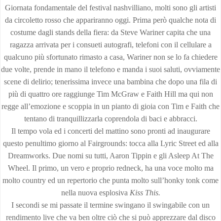
Giornata fondamentale del festival nashvilliano, molti sono gli artisti
da circoletto rosso che appariranno oggi. Prima però qualche nota di
costume dagli stands della fiera: da Steve Wariner capita che una
ragazza arrivata per i consueti autografi, telefoni con il cellulare a
qualcuno più sfortunato rimasto a casa, Wariner non se lo fa chiedere
due volte, prende in mano il telefono e manda i suoi saluti, ovviamente
scene di delirio; tenerissima invece una bambina che dopo una fila di
più di quattro ore raggiunge Tim McGraw e Faith Hill ma qui non
regge all’emozione e scoppia in un pianto di gioia con Tim e Faith che
tentano di tranquillizzarla coprendola di baci e abbracci.
Il tempo vola ed i concerti del mattino sono pronti ad inaugurare
questo penultimo giorno al Fairgrounds: tocca alla Lyric Street ed alla
Dreamworks. Due nomi su tutti, Aaron Tippin e gli Asleep At The
Wheel. Il primo, un vero e proprio redneck, ha una voce molto ma
molto country ed un repertorio che punta molto sull’honky tonk come
nella nuova esplosiva
Kiss This.
I secondi se mi passate il termine swingano il swingabile con un
rendimento live che va ben oltre ciò che si può apprezzare dal disco