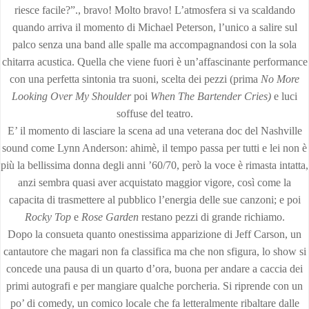
riesce facile?”., bravo! Molto bravo! L’atmosfera si va scaldando
quando arriva il momento di Michael Peterson, l’unico a salire sul
palco senza una band alle spalle ma accompagnandosi con la sola
chitarra acustica. Quella che viene fuori è un’affascinante perfor­mance
con una perfetta sintonia tra suoni, scelta dei pezzi (prima
No More
Looking Over My
Shoulder
poi
When The Bartender
Cries)
e luci
soffuse del teatro.
E’ il momento di lasciare la scena ad una veterana doc del Nashville
sound come Lynn Anderson: ahimè, il tempo passa per tutti e lei non è
più la bellissima donna degli anni ’60/70, però la voce è rimasta intatta,
anzi sembra quasi aver acquistato maggior vigore, così come la
capacita di trasmettere al pubblico l’energia delle sue canzoni; e poi
Rocky Top
e
Rose Garden
restano pezzi di grande richiamo.
Dopo la consueta quanto onestissima apparizione di Jeff Carson, un
cantautore che magari non fa classifica ma che non sfigura, lo show si
concede una pausa di un quarto d’ora, buona per andare a caccia dei
primi autografi e per mangiare qualche porcheria. Si riprende con un
po’ di comedy, un comico locale che fa letteralmente ribaltare dalle