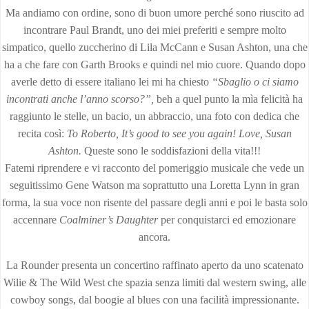
Ma andiamo con ordine, sono di buon umore perché sono riuscito ad
incontrare Paul Brandt, uno dei miei preferiti e sempre molto
simpatico, quello zuccherino di Lila McCann e Susan Ashton, una che
ha a che fare con Garth Brooks e quindi nel mio cuore. Quando dopo
averle detto di essere italiano lei mi ha chiesto
“Sbaglio o ci siamo
incontrati
anche l’anno scorso?”,
beh a quel punto la mìa felicità ha
raggiunto le stelle, un bacio, un abbraccio, una foto con dedica che
recita così:
To Roberto, It’s good to see you
again!
Love, Susan
Ashton.
Queste sono le soddisfazioni della vita!!!
Fatemi riprendere e vi racconto del pomeriggio musicale che vede un
seguitissimo Gene Watson ma soprattutto una Loretta Lynn in gran
forma, la sua voce non risente del passare degli anni e poi le basta solo
accennare
Coalminer’s Daughter
per conquistarci ed emozionare
ancora.
La Rounder presenta un concertino raffinato aperto da uno scatenato
Wilie & The Wild West che spazia senza limiti dal western swing, alle
cowboy songs, dal boogie al blues con una facilità impressionante.