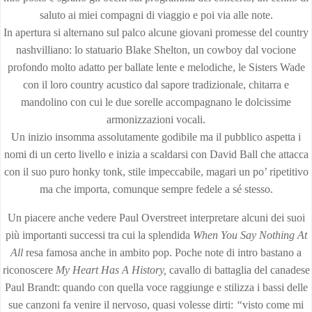
saluto ai miei compagni di viaggio e poi via alle note.
In apertura si alternano sul palco alcune giovani promesse del country
nashvilliano: lo statuario Blake Shelton, un cowboy dal vocione
profondo molto adatto per ballate lente e melodiche, le Sisters Wade
con il loro country acustico dal sapore tradizionale, chitarra e
mandolino con cui le due sorelle accompagnano le dolcissime
armonizzazioni vocali.
Un inizio insomma assolutamente godibile ma il pubblico aspetta i
nomi di un certo livello e inizia a scaldarsi con David Ball che attacca
con il suo puro honky tonk, stile impeccabile, magari un po’ ripetitivo
ma che importa, comunque sempre fedele a sé stesso.
Un piacere anche vedere Paul Overstreet interpretare alcuni dei suoi
più importanti successi tra cui la splendida
When You Say Nothing At
All
resa famosa anche in ambito pop. Poche note di intro bastano a
riconoscere
My Heart Has A History,
cavallo di battaglia del canadese
Paul Brandt: quando con quella voce raggiunge e stilizza i bassi delle
sue canzoni fa venire il nervoso, quasi volesse dirti:
“
visto come mi