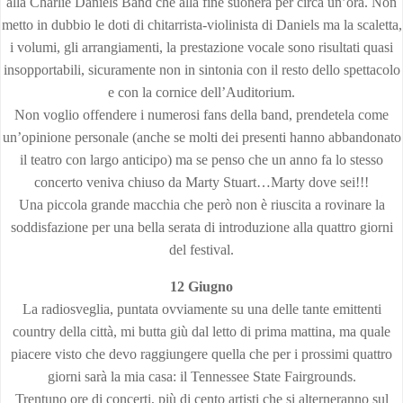
alla Charlie Daniels Band che alla fine suonerà per circa un’ora. Non
metto in dubbio le doti di chitarrista-violinista di Daniels ma la scaletta,
i volumi, gli arrangiamenti, la prestazione vocale sono risultati quasi
insopportabili, sicuramente non in sintonia con il resto dello spettacolo
e con la cornice dell’Auditorium.
Non voglio offendere i numerosi fans della band, prendetela come
un’opinione personale (anche se molti dei presenti hanno abbandonato
il teatro con largo anticipo) ma se penso che un anno fa lo stesso
concerto veniva chiuso da Marty Stuart…Marty dove sei!!!
Una piccola grande macchia che però non è riuscita a rovinare la
soddisfazione per una bella serata di introduzione alla quattro giorni
del festival.
12
Giugno
La radiosveglia, puntata ovviamente su una delle tante emittenti
country della città, mi butta giù dal letto di prima mattina, ma quale
piacere visto che devo raggiungere quella che per i prossimi quattro
giorni sarà la mia casa: il Tennessee State Fairgrounds.
Trentuno ore di concerti, più di cento artisti che si alterneranno sul