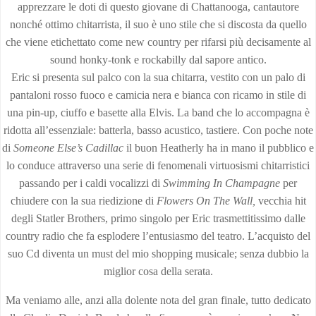
apprezzare le doti di questo giovane di Chattanooga, cantautore
nonché ottimo chitarrista, il suo è uno stile che si discosta da quello
che viene etichettato come new country per rifarsi più decisamente al
sound honky-tonk e rockabilly dal sapore antico.
Eric si presenta sul palco con la sua chitarra, vestito con un palo di
pantaloni rosso fuoco e camicia nera e bianca con ricamo in stile di
una pin-up, ciuffo e basette alla Elvis. La band che lo accompagna è
ridotta all’essenziale: batterla, basso acustico, tastiere. Con poche note
di
Someone Else’s Cadillac
il buon Heatherly ha in mano il pubblico e
lo conduce attraverso una serie di fenomenali virtuosismi chitarristici
passando per i caldi vocalizzi di
Swimming In
Champagne
per
chiudere con la sua riedizione di
Flowers On The Wall,
vecchia hit
degli Statler Brothers, primo singolo per Eric trasmettitissimo dalle
country radio che fa esplodere l’entusiasmo del teatro. L’acquisto del
suo Cd diventa un must del mio shopping musicale; senza dubbio la
miglior cosa della serata.
Ma veniamo alle, anzi alla dolente nota del gran finale, tutto dedicato