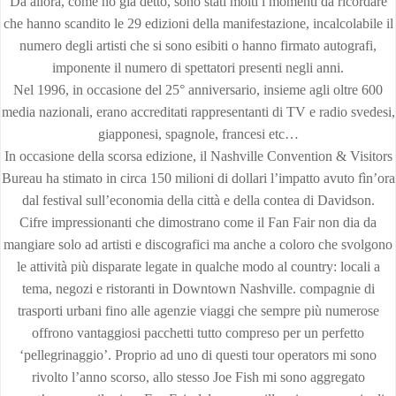
Da allora, come ho già detto, sono stati molti i momenti da ricordare
che hanno scandito le 29 edizioni della manifestazione, incalcolabile il
numero degli artisti che si sono esibiti o hanno firmato autografi,
imponente il numero di spettatori presenti negli anni.
Nel 1996, in occasione del 25° anniversario, insieme agli oltre 600
media nazionali, erano accreditati rappresentanti di TV e radio svedesi,
giapponesi, spagnole, francesi etc…
In occasione della scorsa edizione, il Nashville Conven­tion & Visitors
Bureau ha stimato in circa 150 milioni di dollari l’impatto avuto fìn’ora
dal festival sull’economia della città e della contea di Davidson.
Cifre impressionanti che dimostrano come il Fan Fair non dia da
mangiare solo ad artisti e discografici ma anche a coloro che svolgono
le attività più disparate legate in qualche modo al country: locali a
tema, negozi e ristoranti in Downtown Nashville. compagnie di
trasporti urbani fino alle agenzie viaggi che sempre più numerose
offrono vantaggiosi pacchetti tutto compreso per un perfetto
‘pellegrinaggio’. Proprio ad uno di questi tour operators mi sono
rivolto l’anno scorso, allo stesso Joe Fish mi sono aggregato