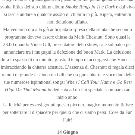
svolta fifties del suo ultimo album
Smoke Rings
In The Dark
e dal vivo
si lascia andare a qualche assolo di chitarra in più. Ripeto, entrambi
non deludono affatto.
Ma veniamo ora alla già anticipata sorpresa della serata che secondo
programma doveva essere chiusa da Mark Chesnutt. Sono quasi le
23:00 quando Vince Gill, presentatore dello show, sale sul palco per
annunciare tra i mugugni la defezione del buon Mark. La delusione
dura lo spazio di un minuto, giusto il tempo di accorgersi che Vince sta
imbracciando la chitarra acustica. L’assenza di Chesnutt ci regala dieci
minuti di grande fascino con Gill che esegue chitarra e voce due delle
sue numerose ispirational songs:
When I Call Your Name
e
Go Rest
Hlgh On That Mountain
dedicata ad un fan speciale scomparso ad
inizio anno.
La felicità per essersi goduti questo piccolo, magico momento finisce
per sotterrare il dispiacere per quello che ci siamo persi! Cose da Fan
Fair!
14 Giugno