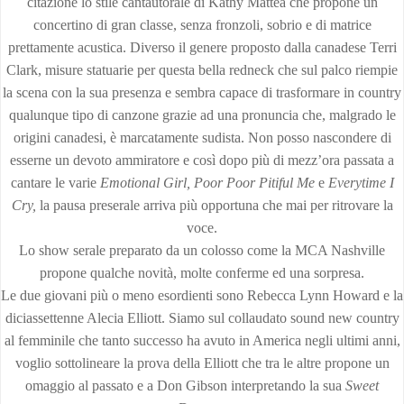
citazione lo stile cantautorale di Kathy Mattea che propone un
concertino di gran classe, senza fronzoli, sobrio e di matrice
prettamente acustica. Diverso il genere proposto dalla canadese Terri
Clark, misure statuarie per questa bella redneck che sul palco riempie
la scena con la sua presenza e sembra capace di trasformare in country
qualunque tipo di canzone grazie ad una pronuncia che, malgrado le
origini canadesi, è marcatamente sudista. Non posso nascondere di
esserne un devoto ammiratore e così dopo più di mezz’ora passata a
cantare le varie
Emotional Girl, Poor Poor Pitiful Me
e
Everytime I
Cry,
la pausa preserale arriva più opportuna che mai per ritrovare la
voce.
Lo show serale preparato da un colosso come la MCA Nashville
propone qualche novità, molte conferme ed una sorpresa.
Le due giovani più o meno esordienti sono Rebecca Lynn Howard e la
diciassettenne Alecia Elliott. Siamo sul collaudato sound new country
al femminile che tanto successo ha avuto in America negli ultimi anni,
voglio sottolineare la prova della Elliott che tra le altre propone un
omaggio al passato e a Don Gibson interpretando la sua
Sweet