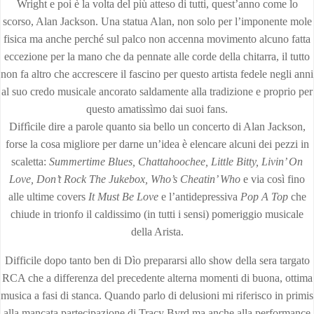
Wright e poi è la volta del più atteso di tutti, quest’anno come lo
scorso, Alan Jackson. Una statua Alan, non solo per l’imponente mole
fisica ma anche perché sul palco non accenna movimento alcuno fatta
eccezione per la mano che da pennate alle corde della chitarra, il tutto
non fa altro che accrescere il fascino per questo artista fedele negli anni
al suo credo musicale ancorato saldamente alla tradizione e proprio per
questo amatissìmo dai suoi fans.
Diffìcile dire a parole quanto sia bello un concerto di Alan Jackson,
forse la cosa migliore per darne un’idea è elencare alcuni dei pezzi in
scaletta:
Summertime Blues, Chattahoochee, Little Bitty, Livin’ On
Love, Don’t Rock The Jukebox, Who’s Cheatin’ Who
e via così fino
alle ultime covers
It Must Be Love
e l’antidepressiva
Pop A Top
che
chiude in trionfo il caldissimo (in tutti i sensi) pomeriggio musicale
della Arista.
Difficile dopo tanto ben di Dìo prepararsi allo show della sera targato
RCA che a differenza del precedente alterna momenti di buona, ottima
musica a fasi di stanca. Quando parlo di delusioni mi riferisco in primis
alla mancata partecipazione di Tracy Byrd ma anche alla performance