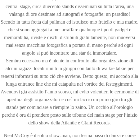
central stage, circa duecento stands disseminati su tutta l’area, una
valanga di ore destinate ad autografi e fotografie: un paradiso!
Scendo in tutta fretta dal pullman ed istruisco mio fratello e mia madre,
che si sono aggregati a me: arraffare qualunque tipo di gadget e
memorabilia, riviste e dischi distribuiti gratuitamente, non muoversi
mai senza macchina fotografica a portata di mano perché ad ogni
angolo si può incontrare una star da immortalare.
Sembra eccessivo ma è niente in confronto alla organizzazione di
alcuni ragazzi locali riuniti in gruppi con tanto di walkie talkie per
tenersi informati su tutto ciò che avviene. Detto questo, mi accodo alla
lunga entrance line che mi catapulta nel vortice dei festeggimenti.
Avendovi già assistito l’anno scorso, mi evito volentieri le cerimonie di
apertura degli organizzatori e così mi faccio un primo giro tra gli
stands per cominciare a riempire lo zaino. Un occhio all’orologio
perché è ora di prendere posto sulle tribune del main stage per l’inizio
dello show della Atlantic e Giant Records.
Neal McCoy è il solito show-man, non lesina passi di danza e corse