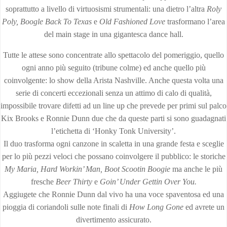
soprattutto a livello di virtuosismi strumentali: una dietro l’altra
Roly
Poly, Boogle Back To
Texas
e
Old Fashioned Love
trasformano l’area
del main stage in una gigantesca dance hall.
Tutte le attese sono concentrate allo spettacolo del pomeriggio, quello
ogni anno più seguito (tribune colme) ed anche quello più
coinvolgente: lo show della Arista Nashville. Anche questa volta una
serie di concerti eccezionali senza un attimo di calo di qualità,
impossibile trovare difetti ad un line up che prevede per primi sul palco
Kix Brooks e Ronnie Dunn due che da queste parti si sono guadagnati
l’etichetta di ‘Honky Tonk University’.
Il duo trasforma ogni canzone in scaletta in una grande festa e sceglie
per lo più pezzi veloci che possano coinvolgere il pubblico: le storiche
My Maria,
Hard Workin’ Man, Boot Scootin Boogie
ma anche le più
fresche
Beer Thirty
e
Goin’ Under Gettin
Over You.
Aggiugete che Ronnie Dunn dal vivo ha una voce spaventosa ed una
pioggia di coriandoli sulle note finali di
How Long Gone
ed avrete un
divertimento assicurato.