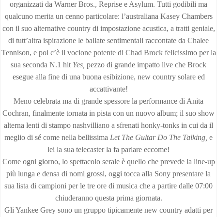
organizzati da Warner Bros., Reprise e Asylum. Tutti godibili ma
qualcuno merita un cenno particolare: l’australiana Kasey Chambers
con il suo alternative country di impostazione acustica, a tratti geniale,
di tutt’altra ispirazione le ballate sentimentali raccontate da Chalee
Tennison, e poi c’è il vocione potente di Chad Brock felicissimo per la
sua seconda N.1 hit
Yes,
pezzo di grande impatto live che Brock
esegue alla fine di una buona esibizione, new country solare ed
accattivante!
Meno celebrata ma di grande spessore la performance di Anita
Cochran, finalmente tornata in pista con un nuovo album; il suo show
alterna lenti di stampo nashvilliano a sfrenati honky-tonks in cui da il
meglio di sé come nella bellissima
Let The Gultar Do The Talking,
e
lei la sua telecaster la fa parlare eccome!
Come ogni giorno, lo spettacolo serale è quello che prevede la line-up
più lunga e densa di nomi grossi, oggi tocca alla Sony presentare la
sua lista di campioni per le tre ore di musica che a partire dalle 07:00
chiuderanno questa prima giornata.
Gli Yankee Grey sono un gruppo tipicamente new country adatti per