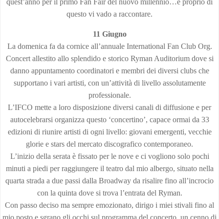
quest’anno per il primo Fan Fair del nuovo millennio…e proprio di
questo vi vado a raccontare.
11 Giugno
La domenica fa da cornice all’annuale International Fan Club Org.
Concert allestito allo splendido e storico Ryman Auditorium dove si
danno appuntamento coordinatori e membri dei diversi clubs che
supportano i vari artisti, con un’attività di livello assolutamente
professionale.
L’IFCO mette a loro disposizione diversi canali di diffusione e per
autocelebrarsi organizza questo ‘concertino’, capace ormai da 33
edizioni di riunire artisti di ogni livello: giovani emergenti, vecchie
glorie e stars del mercato discografico contemporaneo.
L’inizio della serata è fissato per le nove e ci vogliono solo pochi
minuti a piedi per raggiungere il teatro dal mio albergo, situato nella
quarta strada a due passi dalla Broadway da risalire fino all’incrocio
con la quinta dove si trova l’entrata del Ryman.
Con passo deciso ma sempre emozionato, dirigo i miei stivali fino al
mio posto e sgrano gli occhi sul programma del concerto, un cenno di