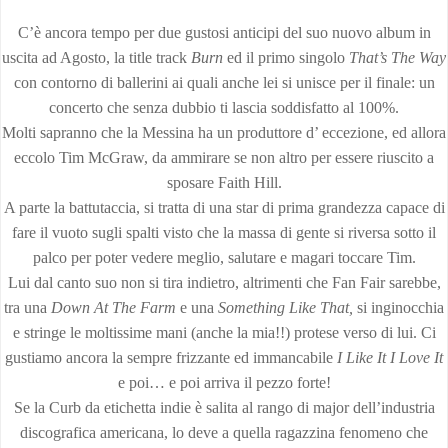
C’è ancora tempo per due gustosi anticipi del suo nuovo album in
uscita ad Agosto, la title track
Burn
ed il primo singolo
That’s The Way
con contorno di ballerini ai quali anche lei si unisce per il finale: un
concerto che senza dubbio ti lascia soddisfatto al 100%.
Molti sapranno che la Messina ha un produttore d’ eccezione, ed allora
eccolo Tim McGraw, da ammirare se non altro per essere riuscito a
sposare Faith Hill.
A parte la battutaccia, si tratta di una star di prima grandezza capace di
fare il vuoto sugli spalti visto che la massa di gente si riversa sotto il
palco per poter vedere meglio, salutare e magari toccare Tim.
Lui dal canto suo non si tira indietro, altrimenti che Fan Fair sarebbe,
tra una
Down At The Farm
e una
Something Like That,
si inginocchia
e stringe le moltissime mani (anche la mia!!) protese verso di lui. Ci
gustiamo ancora la sempre frizzante ed immancabile
I
Like It I Love It
e poi… e poi arriva il pezzo forte!
Se la Curb da etichetta indie è salita al rango di major dell’industria
discografica americana, lo deve a quella ragazzina fenomeno che