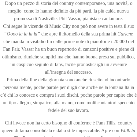
Dopo un pezzo di storia del country contemporaneo, una novità, o
meglio, come lo hanno definito da più parti, la più calda nuova
promessa di Nashville: Phil Vassar, pianista e cantautore.
Chi segue le vicende di Music City non può non avere in testa il suo
“Oooo la la la la”
che apre il ritornello della sua prima hit
Carlene
che manda in visibilio fin dalle prime note di pianoforte i 20.000 del
Fan Fair. Vassar ha un buon repertorio di canzoni positive e piene di
ottimismo, ritmiche semplici ma che hanno buona presa sul pubblico,
un cospicuo seguito di fans, facile pronosticargli un avvenire
all’insegna del successo.
Prima della fine della giornata sono anche riuscito ad incontrarlo
personalmente, poche parole per dirgli che anche nella lontana Italia
c’è chi lo conosce e compra i suoi dischi, poche parole per capire che è
un tipo allegro, simpatico, alla mano, come molti cantautori specchio
fedele del suo lavoro.
Chi invece non ha certo bisogno di conferme è Pam Tillis, country
queen di fama consolidata e dallo stile impeccabile. Apre con
Walk In