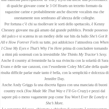
di qualche giovane come le 3 Of Hearts un terzetto formato da
ragazzine carine e probabilmente anche discrete vocalists ma che
onestamente non sembrano all’altezza delle colleghe.
Per fortuna c’è chi sa risollevare le sorti dello spettacolo, è Kenny
Chesney giovane ma già amato dal grande pubblico. Prende possesso
del palco e si scatena in un medley delle sue hits da ballo
She’s Got It
All
e
How
Forever Feels
su tutte, poi addolcisce l’atmosfera con
When
I Close My Eyes
e
That’s
Why I’m Here
prima di concludere tornando
a ritmi più sostenuti con la irresistibile
She
Thinks My Tractor’s Sexy.
Anche il country al femminile ha la sua rivincita con la solarità di Sara
Evans e delle sue canzoni, con l’esordiente Coley McCabe della quale
risulta difficile parlar male tanto è bella, con la semplicità e dolcezza di
Jennifer Day.
Anche Andy Griggs fa una discreta figura con una manciata di buoni
country rock (
You Made Me That Way
e
I’ll
Go Crazy
) e pezzi dal
sapore più o meno vagamente pop come
You Won’t Ever Be Lonely
e
She’s More.