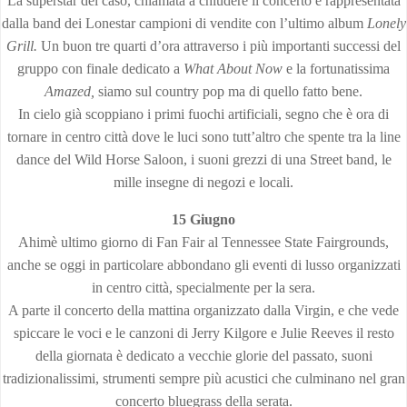
La superstar del caso, chiamata a chiudere il concerto è rappresentata
dalla band dei Lonestar campioni di vendite con l’ultimo album
Lonely
Grill.
Un buon tre quarti d’ora attraverso i più importanti successi del
gruppo con finale dedicato a
What About Now
e la fortunatissima
Amazed,
siamo sul country pop ma di quello fatto bene.
In cielo già scoppiano i primi fuochi artificiali, segno che è ora di
tornare in centro città dove le luci sono tutt’altro che spente tra la line
dance del Wild Horse Saloon, i suoni grezzi di una Street band, le
mille insegne di negozi e locali.
15 Giugno
Ahimè ultimo giorno di Fan Fair al Tennessee State Fairgrounds,
anche se oggi in particolare abbondano gli eventi di lusso organizzati
in centro città, specialmente per la sera.
A parte il concerto della mattina organizzato dalla Virgin, e che vede
spiccare le voci e le canzoni di Jerry Kilgore e Julie Reeves il resto
della giornata è dedicato a vecchie glorie del passato, suoni
tradizionalissimi, strumenti sempre più acustici che culminano nel gran
concerto bluegrass della serata.