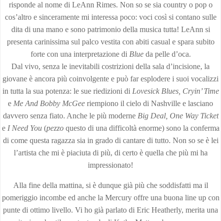
risponde al nome di LeAnn Rimes. Non so se sia country o pop o
cos’altro e sinceramente mi interessa poco: voci così si contano sulle
dita di una mano e sono patrimonio della musica tutta! LeAnn si
presenta carinissima sul palco vestita con abiti casual e spara subito
forte con una interpretazione di
Blue
da pelle d’oca.
Dal vivo, senza le inevitabili costrizioni della sala d’incisione, la
giovane è ancora più coinvolgente e può far esplodere i suoi vocalizzi
in tutta la sua potenza: le sue riedizioni di
Lovesick Blues, Cryin’ Time
e
Me And Bobby McGee
riempiono il cielo di Nashville e lasciano
davvero senza fiato. Anche le più moderne
Big Deal, One Way Ticket
e
I
Need You
(
pezzo
questo di una difficoltà enorme) sono la conferma
di come questa ragazza sia in grado di cantare di tutto. Non so se è lei
l’artista che mi è piaciuta di più, di certo è quella che più mi ha
impressionato!
Alla fine della mattina, si è dunque già più che soddisfatti ma il
pomeriggio incombe ed anche la Mercury offre una buona line up con
punte di ottimo livello. Vi ho già parlato di Eric Heatherly, merita una