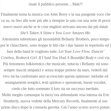
risate il pubblico presente…Mah?!
Finalmente torna la musica con John Berry e la sua pungente voce che
va su, su fino alle note più alte a riempire la sala con una serie di pezzi
nuovi nuovi anche se le cose migliori arrivano ancora dai più datati
She’s Taken A Shine
e
Yow
Love Amazes Me.
Attesissimi subentrano gli inossidabili Bellamy Brothers, poco tempo
per le chiacchiere, sono troppe le hits che i due hanno in repertorio ed i
fans della band le vogliono tutte:
Let Your Love Flow.
Dancin’
Cowboy, Redneck Girl. If I Said You Had A Beautiful Body
e così via.
Più fenomeno folkloristico che musicale, tuttavia i Bellamy mi sono
sempre riusciti simpatici e senza troppe pretese da stars, vederli dal
vivo mi ha confermato anzi accresciuto questa opinione: melodie ed
arrangiamenti semplici, testi spiritosi e spensierati, buoni vocalist,
credo che tutto sommato il loro sia un successo meritato.
Molto meglio comunque la mezz’ora abbondante resa intensa da Eric
Heatherly, nuova vedette della Mercury Records, finalmente al suo
primo disco dopo la consueta gavetta. Già l’anno scorso avevo potuto