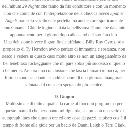
dell’album
29 Nights
che fanno da filo conduttore e con un momento
clou che coincide con l’interpretazione della classica
Seven Spanish
Angels
non solo vocalmente perfetta ma anche coreograficamente
emozionante. Chiude inginocchiata la bellissima Danni che dá a tutti
appuntamento per il giorno dopo allo stand del suo fan club.
Una delusione invece il gran finale affidato a Billy Ray Cyrus, se a
proposito dì Ty Herndon avevo parlato di immagine e sostanza, non
riesco a vedere in questo caso molto altro se non un’atteggiaménto da
bel tenebroso rockeggiante che mi pare abbia più successo di quello
che merita. Ancora una conclusione che lascia l’amaro in bocca, per
fortuna sono state tante le soddisfazioni di una giornata inaugurale
salutata dal consueto spettacolo pirotecnico.
13 Giugno
Moltissima e di ottima qualità la carne al fuoco in programma per
questo martedì che per quanto mi riguarda, si apre con una serie di
autograph lines che durano ore ed ore: cose da pazzi, capisco cos’è il
tempo di fronte alla gioia per un bacio da Danni Leigh o Terri Clark,