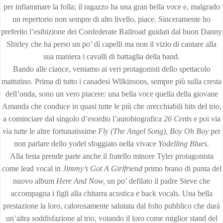
per infiammare la folla; il ragazzo ha una gran bella voce e, malgrado
un repertorio non sempre di alto livello, piace. Sinceramente ho
preferito l’esibizione dei Confederate Railroad guidati dal buon Danny
Shirley che ha perso un po’ dì capelli ma non il vizio di cantare alla
sua maniera i cavalli di battaglia della band.
Bando alle ciance, veniamo ai veri protagonisti dello spettacolo
mattutino. Prima di tutto i canadesi Wilkinsons, sempre più sulla cresta
dell’onda, sono un vero piacere: una bella voce quella della giovane
Amanda che conduce in quasi tutte le più che orecchiabili hits del trio,
a cominciare dal singolo d’esordio l’autobiografica
26 Cents
e poi via
via tutte le altre fortunatissime
Fly (The
Angel Song), Boy Oh Boy
per
non parlare dello yodel sfoggiato nella vivace
Yodelling Blues.
Alla festa prende parte anche il fratello minore Tyler protagonista
come lead vocal in
Jimmy’s Got
A Girlfriend
primo brano di punta del
nuovo album
Here And Now,
un po’ defilato il padre Steve che
accompagna i figli alla chitarra acustica e back vocals. Una bella
prestazione la loro, calorosamente salutata dal folto pubblico che darà
un’altra soddisfazione al trio, votando il loro come miglior stand del