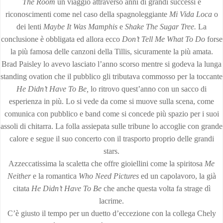
The Room
un viaggio attraverso anni di grandi successi e
riconoscimenti come nel caso della spagnoleggiante
Mi Vida Loca
o
dei lenti
Maybe It Was Mamphis
e
Shake The Sugar Tree.
La
conclusione è obbligata ed allora ecco
Don’t Tell Me What To Do
forse
la più famosa delle canzoni della Tillis, sicuramente la più amata.
Brad Paisley lo avevo lasciato l’anno scorso mentre si godeva la lunga
standing ovation che il pubblico gli tributava commosso per la toccante
He Didn’t Have To
Be,
lo ritrovo quest’anno con un sacco di
esperienza in più. Lo si vede da come si muove sulla scena, come
comunica con pubblico e band come si concede più spazio per i suoi
assoli di chitarra. La folla assiepata sulle tribune lo accoglie con grande
calore e segue il suo concerto con il trasporto proprio delle grandi
stars.
Azzeccatissima la scaletta che offre gioiellini come la spiritosa
Me
Neither
e la romantica
Who Need Pictures
ed un capolavoro, la già
citata
He Didn’t Have To Be
che anche questa volta fa strage dì
lacrime.
C’è giusto il tempo per un duetto d’eccezione con la collega Chely