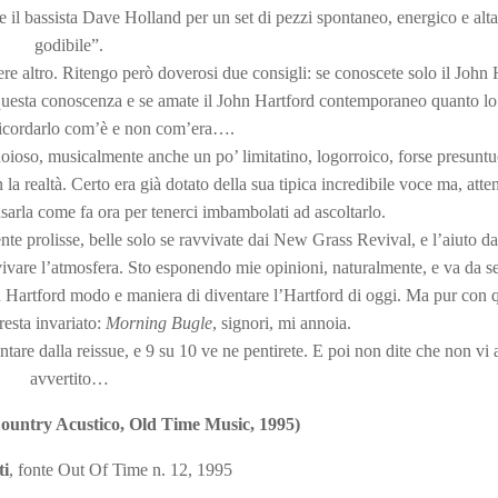
 il bassista Dave Holland per un set di pezzi spontaneo, energico e alt
godibile”.
gere altro. Ritengo però doverosi due consigli: se conoscete solo il John 
 questa conoscenza e se amate il John Hartford contemporaneo quanto l
ricordarlo com’è e non com’era….
oioso, musicalmente anche un po’ limitatino, logorroico, forse presuntu
a realtà. Certo era già dotato della sua tipica incredibile voce ma, atte
sarla come fa ora per tenerci imbambolati ad ascoltarlo.
te prolisse, belle solo se ravvivate dai New Grass Revival, e l’aiuto da
vivare l’atmosfera. Sto esponendo mie opinioni, naturalmente, e va da s
 Hartford modo e maniera di diventare l’Hartford di oggi. Ma pur con 
resta invariato:
Morning Bugle
, signori, mi annoia.
entare dalla reissue, e 9 su 10 ve ne pentirete. E poi non dite che non vi
avvertito…
untry Acustico, Old Time Music, 1995)
ti
, fonte Out Of Time n. 12, 1995