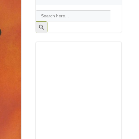
Search
for:
Search
Button