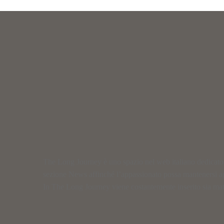
The Long Journey è uno spazio nel web italiano dedicato al
sezione News affinché l’appassionato possa mantenersi a
In The Long Journey viene costantemente inserito sia materi