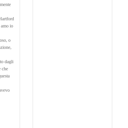
amente
Hartford
o amo io
oso, o
nzione,
to dagli
e che
questa
 avevo