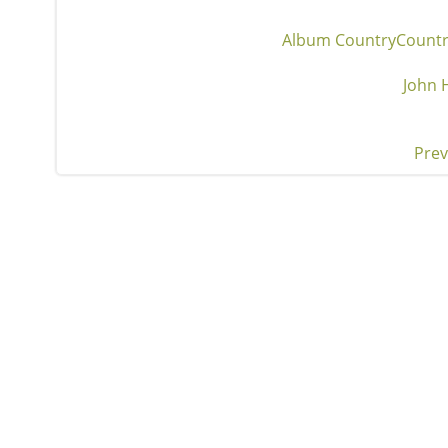
Album Country
Countr
John 
Prev
Pos
nav