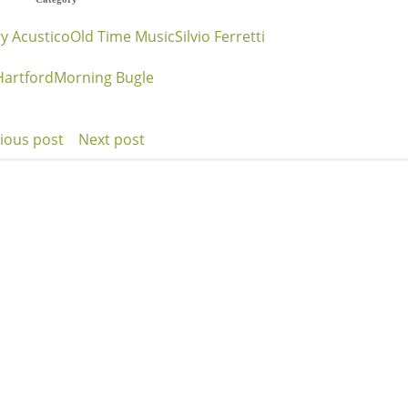
y Acustico
Old Time Music
Silvio Ferretti
Hartford
Morning Bugle
ious post
Next post
t
Post
igation
navigation