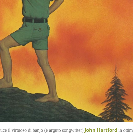
John Hartford
luce il virtuoso di banjo (e arguto songwriter)
in ottim