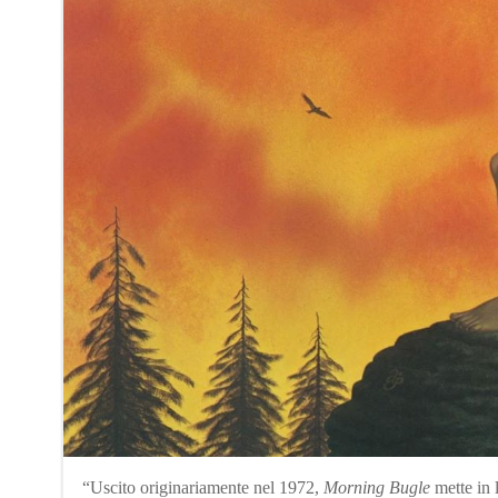
“Uscito originariamente nel 1972,
Morning Bugle
mette in 