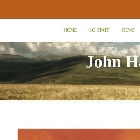
Vai
al
contenuto
HOME
LO STAFF
NEWS
John H