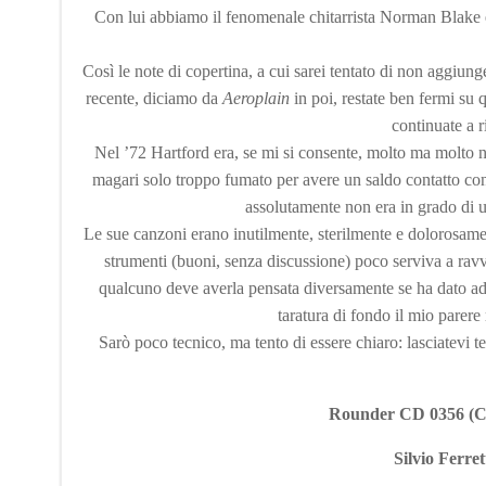
Con lui abbiamo il fenomenale chitarrista Norman Blake e
Così le note di copertina, a cui sarei tentato di non aggiun
recente, diciamo da
Aeroplain
in poi, restate ben fermi su
continuate a 
Nel ’72 Hartford era, se mi si consente, molto ma molto n
magari solo troppo fumato per avere un saldo contatto con l
assolutamente non era in grado di u
Le sue canzoni erano inutilmente, sterilmente e dolorosamen
strumenti (buoni, senza discussione) poco serviva a rav
qualcuno deve averla pensata diversamente se ha dato ad
taratura di fondo il mio parere 
Sarò poco tecnico, ma tento di essere chiaro: lasciatevi t
Rounder CD 0356 (Co
Silvio Ferret