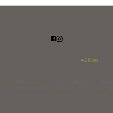
A-Z Blues
© 2026 The Long Journey | Powered by
le radici della musica americana. Non ha finalità di tipo enciclopedico, n
ggiornato su ogni aspetto della musica Blues, Country, Rock and Roll 
ale concesso da varie riviste del settore, sia nuovi testi prodotti dai nos