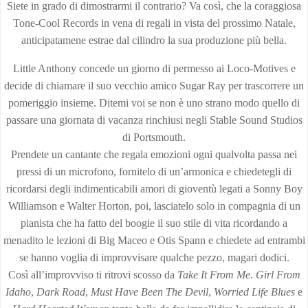
Siete in grado di dimostrarmi il contrario? Va così, che la coraggiosa
Tone-Cool Records in vena di regali in vista del prossimo Natale,
anticipatamene estrae dal cilindro la sua produzione più bella.
Little Anthony concede un giorno di permesso ai Loco-Motives e
decide di chiamare il suo vecchio amico Sugar Ray per trascorrere un
pomeriggio insieme. Ditemi voi se non è uno strano modo quello di
passare una giornata di vacanza rinchiusi negli Stable Sound Studios
di Portsmouth.
Prendete un cantante che regala emozioni ogni qualvolta passa nei
pressi di un microfono, fornitelo di un’armonica e chiedetegli di
ricordarsi degli indimenticabili amori di gioventù legati a Sonny Boy
Williamson e Walter Horton, poi, lasciatelo solo in compagnia di un
pianista che ha fatto del boogie il suo stile di vita ricordando a
menadito le lezioni di Big Maceo e Otis Spann e chiedete ad entrambi
se hanno voglia di improvvisare qualche pezzo, magari dodici.
Così all’improvviso ti ritrovi scosso da
Take It From Me
.
Girl From
Idaho
,
Dark Road
,
Must Have Been The Devil
,
Worried Life Blues
e