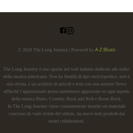
A-Z Blues
© 2026 The Long Journey | Powered by
The Long Journey è uno spazio nel web italiano dedicato alle radici
della musica americana. Non ha finalità di tipo enciclopedico, non è
una rivista, é un archivio di articoli e testi con una sezione News
affinché l’appassionato possa mantenersi aggiornato su ogni aspetto
della musica Blues, Country, Rock and Roll e Roots Rock.
In The Long Journey viene costantemente inserito sia materiale
concesso da varie riviste del settore, sia nuovi testi prodotti dai
nostri collaboratori.