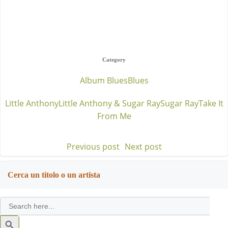
Category
Album Blues
Blues
Little Anthony
Little Anthony & Sugar Ray
Sugar Ray
Take It
From Me
Previous post
Next post
Post
Post
navigation
navigation
Cerca un titolo o un artista
Search
for:
Search
Button