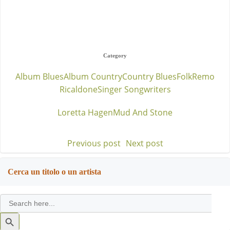
Category
Album Blues
Album Country
Country Blues
Folk
Remo
Ricaldone
Singer Songwriters
Loretta Hagen
Mud And Stone
Previous post
Next post
Post
Post
navigation
navigation
Cerca un titolo o un artista
Search
for:
Search
Button