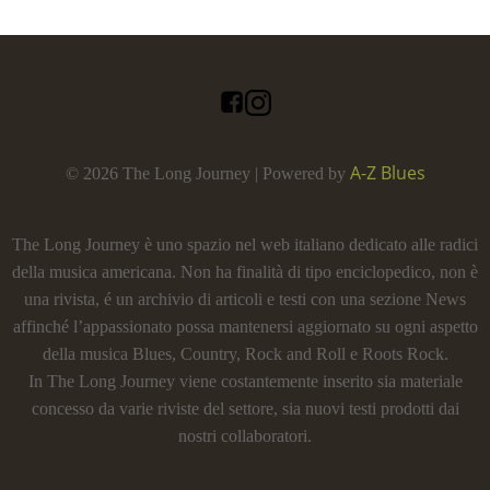
A-Z Blues
© 2026 The Long Journey | Powered by
The Long Journey è uno spazio nel web italiano dedicato alle radici
della musica americana. Non ha finalità di tipo enciclopedico, non è
una rivista, é un archivio di articoli e testi con una sezione News
affinché l’appassionato possa mantenersi aggiornato su ogni aspetto
della musica Blues, Country, Rock and Roll e Roots Rock.
In The Long Journey viene costantemente inserito sia materiale
concesso da varie riviste del settore, sia nuovi testi prodotti dai
nostri collaboratori.