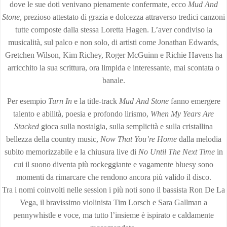
dove le sue doti venivano pienamente confermate, ecco
Mud And
Stone
, prezioso attestato di grazia e dolcezza attraverso tredici canzoni
tutte composte dalla stessa Loretta Hagen. L’aver condiviso la
musicalità, sul palco e non solo, di artisti come Jonathan Edwards,
Gretchen Wilson, Kim Richey, Roger McGuinn e Richie Havens ha
arricchito la sua scrittura, ora limpida e interessante, mai scontata o
banale.
Per esempio
Turn In
e la title-track
Mud And Stone
fanno emergere
talento e abilità, poesia e profondo lirismo,
When My Years Are
Stacked
gioca sulla nostalgia, sulla semplicità e sulla cristallina
bellezza della country music,
Now That You’re Home
dalla melodia
subito memorizzabile e la chiusura live di
No Until The Next Time
in
cui il suono diventa più rockeggiante e vagamente bluesy sono
momenti da rimarcare che rendono ancora più valido il disco.
Tra i nomi coinvolti nelle session i più noti sono il bassista Ron De La
Vega, il bravissimo violinista Tim Lorsch e Sara Gallman a
pennywhistle e voce, ma tutto l’insieme è ispirato e caldamente