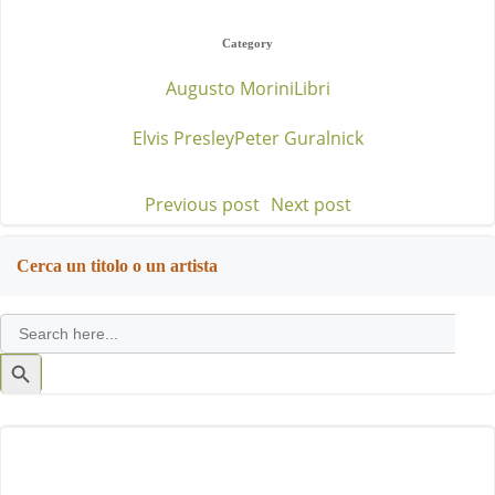
Category
Augusto Morini
Libri
Elvis Presley
Peter Guralnick
Previous post
Next post
Post
Post
navigation
navigation
Cerca un titolo o un artista
Search
for:
Search
Button