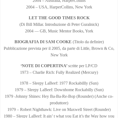
2004 – Australia, HarperCollins
2004 – USA, HarperCollins, New York
LET THE GOOD TIMES ROCK
(Di Bill Millar. Introduzione di Peter Guralnick)
2004 — GB, Music Mentor Books, York
BIOGRAFIA DI SAM COOKE
(Titolo da definire)
Pubblicazione prevista per il 2005, da parte di Little, Brown & Co,
New York
‘NOTE DI COPERTINA’
scritte per LP/CD
1973 – Charlie Rich: Fully Realized (Mercury)
1978 – Sleepy LaBeef: 1977 Rockabillly (Sun)
1979 – Sleepy LaBeef: Downhome Rockabilly (Sun)
1979 -Johnny Shines: Hey Ba-Ba-Re-Bop (Rounder) (Anche co-
produttore)
1979 – Robert Nighthawk: Live on Maxwell Street (Rounder)
1980 – Sleepy LaBeef: It ain’ t what you Eat it’s the Way how you