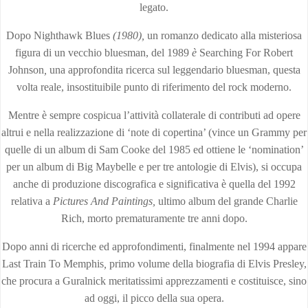
legato.
Dopo Nighthawk Blues
(1980),
un romanzo dedicato alla misteriosa
figura di un vecchio bluesman, del 1989
è
Searching For Robert
Johnson
,
una approfondita ricerca sul leggendario bluesman, questa
volta reale, insostituibile punto di riferimento del rock moderno.
Mentre è sempre cospicua l’attività collaterale di contributi ad opere
altrui e nella realizzazione di ‘note di copertina’ (vince un Grammy per
quelle di un album di Sam Cooke del 1985 ed ottiene le ‘nomination’
per un album di Big Maybelle e per tre antologie di Elvis), si occupa
anche di produzione discografica e significativa è quella del 1992
relativa a
Pictures And Paintings,
ultimo album del grande Charlie
Rich, morto prematuramente tre anni dopo.
Dopo anni di ricerche ed approfondimenti, finalmente nel 1994 appare
Last Train To Memphis
,
primo volume della biografia di Elvis Presley,
che procura a Guralnick meritatissimi apprezzamenti e costituisce, sino
ad oggi, il picco della sua opera.