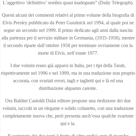
L’aggettivo ‘definitivo’ sembra quasi inadeguato” (Daily Telegraph).
Questi alcuni dei commenti relativi al primo volume della biografia di
Elvis Presley pubblicato da Peter Guralnick nel 1994, al quale poi ne
segue un secondo nel 1999. Il primo dedicato agli anni dalla nascita
alla partenza per il servizio militare in Germania, (1935-1958), mentre
il secondo riparte dall’ottobre 1958 per terminare ovviamente con la
morte di Elvis, nell’estate 1977.
I due volumi erano già apparsi in Italia, per i tipi della Tarab,
rispettivamente nel 1996 e nel 1999, ma in una traduzione non proprio
accurata, con svariati errori, tagli e taglietti qui e là ed una
distribuzione alquanto carente.
Ora Baldini Castoldi Dalai editore propone una riedizione dei due
volumi, raccolti in un elegante e solido cofanetto, con una traduzione
completamente nuova che, però presenta anch’essa qualche svarione
qui e la.
Il contenuto dei due tomi è frutto di oltre undici anni di ricerche