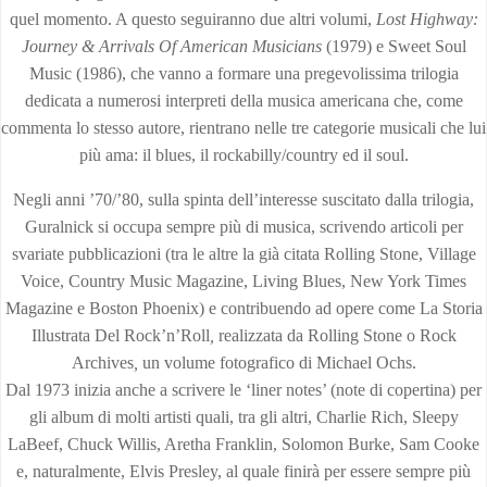
quel momento. A questo seguiranno due altri volumi,
Lost Highway:
Journey & Arrivals Of American Musicians
(1979) e Sweet Soul
Music (1986), che vanno a formare una pregevolissima trilogia
dedicata a numerosi interpreti della musica americana che, come
commenta lo stesso autore, rientrano nelle tre categorie musicali che lui
più ama: il blues, il rockabilly/country ed il soul.
Negli anni ’70/’80, sulla spinta dell’interesse suscitato dalla trilogia,
Guralnick si occupa sempre più di musica, scrivendo articoli per
svariate pubblicazioni (tra le altre la già citata Rolling Stone, Village
Voice, Country Music Magazine, Living Blues, New York Times
Magazine e Boston Phoenix) e contribuendo ad opere come La Storia
Illustrata Del Rock’n’Roll
,
realizzata da Rolling Stone o Rock
Archives
,
un volume fotografico di Michael Ochs.
Dal 1973 inizia anche a scrivere le ‘liner notes’ (note di copertina) per
gli album di molti artisti quali, tra gli altri, Charlie Rich, Sleepy
LaBeef, Chuck Willis, Aretha Franklin, Solomon Burke, Sam Cooke
e, naturalmente, Elvis Presley, al quale finirà per essere sempre più