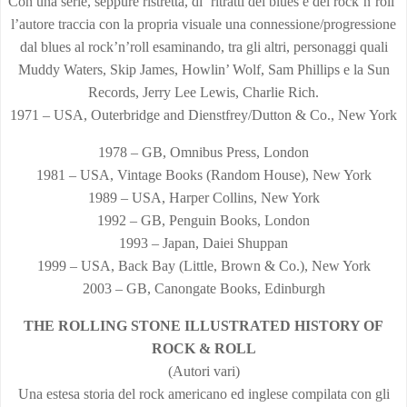
Con una serie, seppure ristretta, di ‘ritratti del blues e del rock’n’roll’
l’autore traccia con la propria visuale una connessione/progressione
dal blues al rock’n’roll esaminando, tra gli altri, personaggi quali
Muddy Waters, Skip James, Howlin’ Wolf, Sam Phillips e la Sun
Records, Jerry Lee Lewis, Charlie Rich.
1971 – USA, Outerbridge and Dienstfrey/Dutton & Co., New York
1978 – GB, Omnibus Press, London
1981 – USA, Vintage Books (Random House), New York
1989 – USA, Harper Collins, New York
1992 – GB, Penguin Books, London
1993 – Japan, Daiei Shuppan
1999 – USA, Back Bay (Little, Brown & Co.), New York
2003 – GB, Canongate Books, Edinburgh
THE ROLLING STONE ILLUSTRATED HISTORY OF
ROCK & ROLL
(Autori vari)
Una estesa storia del rock americano ed inglese compilata con gli