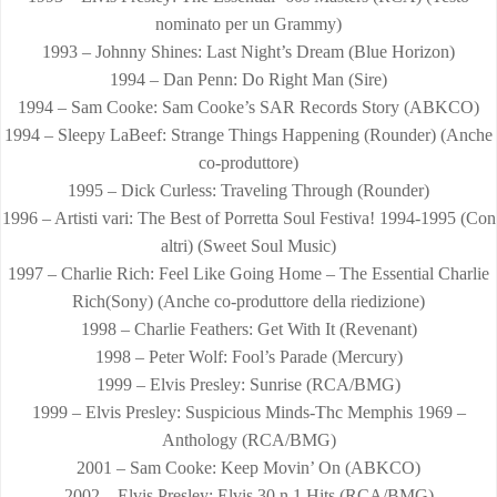
nominato per un Grammy)
1993 – Johnny Shines: Last Night’s Dream (Blue Horizon)
1994 – Dan Penn: Do Right Man (Sire)
1994 – Sam Cooke: Sam Cooke’s SAR Records Story (ABKCO)
1994 – Sleepy LaBeef: Strange Things Happening (Rounder) (Anche
co-produttore)
1995 – Dick Curless: Traveling Through (Rounder)
1996 – Artisti vari: The Best of Porretta Soul Festiva! 1994-1995 (Con
altri) (Sweet Soul Music)
1997 – Charlie Rich: Feel Like Going Home – The Essential Charlie
Rich(Sony) (Anche co-produttore della riedizione)
1998 – Charlie Feathers: Get With It (Revenant)
1998 – Peter Wolf: Fool’s Parade (Mercury)
1999 – Elvis Presley: Sunrise (RCA/BMG)
1999 – Elvis Presley: Suspicious Minds-Thc Memphis 1969 –
Anthology (RCA/BMG)
2001 – Sam Cooke: Keep Movin’ On (ABKCO)
2002 – Elvis Presley: Elvis 30 n.1 Hits (RCA/BMG)