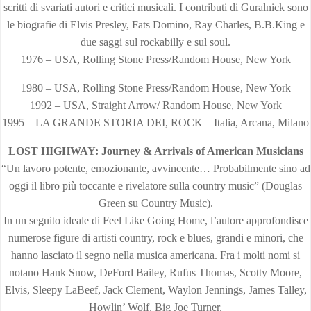
scritti di svariati autori e critici musicali. I contributi di Guralnick sono
le biografie di Elvis Presley, Fats Domino, Ray Charles, B.B.King e
due saggi sul rockabilly e sul soul.
1976 – USA, Rolling Stone Press/Random House, New York
1980 – USA, Rolling Stone Press/Random House, New York
1992 – USA, Straight Arrow/ Random House, New York
1995 – LA GRANDE STORIA DEI, ROCK – Italia, Arcana, Milano
LOST HIGHWAY: Journey & Arrivals of American Musicians
“Un lavoro potente, emozionante, avvincente… Probabilmente sino ad
oggi il libro più toccante e rivelatore sulla country music” (Douglas
Green su Country Music).
In un seguito ideale di Feel Like Going Home, l’autore approfondisce
numerose figure di artisti country, rock e blues, grandi e minori, che
hanno lasciato il segno nella musica americana. Fra i molti nomi si
notano Hank Snow, DeFord Bailey, Rufus Thomas, Scotty Moore,
Elvis, Sleepy LaBeef, Jack Clement, Waylon Jennings, James Talley,
Howlin’ Wolf, Big Joe Turner.