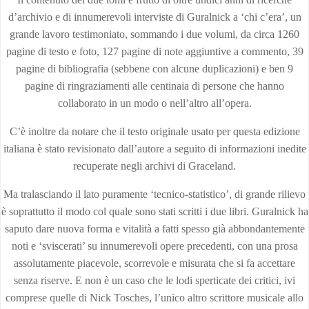
d’archivio e di innumerevoli interviste di Guralnick a ‘chi c’era’, un
grande lavoro testimoniato, sommando i due volumi, da circa 1260
pagine di testo e foto, 127 pagine di note aggiuntive a commento, 39
pagine di bibliografia (sebbene con alcune duplicazioni) e ben 9
pagine di ringraziamenti alle centinaia di persone che hanno
collaborato in un modo o nell’altro all’opera.
C’è inoltre da notare che il testo originale usato per questa edizione
italiana è stato revisionato dall’autore a seguito di informazioni inedite
recuperate negli archivi di Graceland.
Ma tralasciando il lato puramente ‘tecnico-statistico’, di grande rilievo
è soprattutto il modo col quale sono stati scritti i due libri. Guralnick ha
saputo dare nuova forma e vitalità a fatti spesso già abbondantemente
noti e ‘sviscerati’ su innumerevoli opere precedenti, con una prosa
assolutamente piacevole, scorrevole e misurata che si fa accettare
senza riserve. E non è un caso che le lodi sperticate dei critici, ivi
comprese quelle di Nick Tosches, l’unico altro scrittore musicale allo