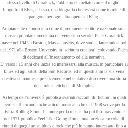
stesso livello di Guralnick, l’abbiano etichettato come il miglior
biografo di Elvis, e la sua, una biografia che resterà come termine di
paragone per ogni altra opera sul King.
Ampiamente riconosciuto come il preminente scrittore nazionale sulla
musica popolare americana del ventesimo secolo, Peter Guralnick
nasce nel 1943 a Boston, Massachusetts, dove studia, laureandosi poi
nel 1971 alla Boston University in ‘scrittura creativa’, coltivando l’idea
di dedicarsi all’insegnamento ed alla narrativa.
E’ verso i 15 anni che inizia ad interessarsi alla musica, in particolare al
blues ed agli artisti della Sun Records, ed in questi anni la sua vena
creativa si manifesta precocemente nel tentativo di scrivere una storia
della mitica etichetta di Memphis.
Ai tempi dell’università pubblica svariati racconti di ‘fiction’, ai quali
però si affiancano anche articoli musicali, che dal 1968 scrive per la
rivista Rolling Stone. L’amore per la musica ha poi il sopravvento e
nel 1971 pubblica Feel Like Going Home
,
una preziosa raccolta di
ritratti di quegli artisti blues e rock che più lo hanno interessato fino a