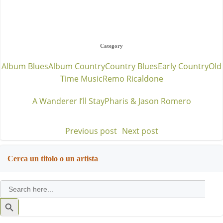
Category
Album Blues
Album Country
Country Blues
Early Country
Old
Time Music
Remo Ricaldone
A Wanderer I’ll Stay
Pharis & Jason Romero
Previous post
Next post
Post
Post
navigation
navigation
Cerca un titolo o un artista
Search
for:
Search
Button