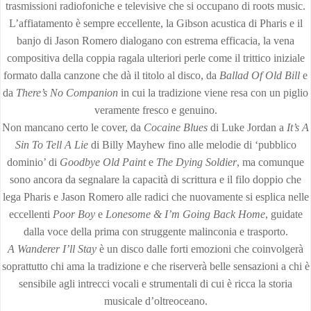
trasmissioni radiofoniche e televisive che si occupano di roots music.
L’affiatamento è sempre eccellente, la Gibson acustica di Pharis e il
banjo di Jason Romero dialogano con estrema efficacia, la vena
compositiva della coppia ragala ulteriori perle come il trittico iniziale
formato dalla canzone che dà il titolo al disco, da
Ballad Of Old Bill
e
da
There’s No Companion
in cui la tradizione viene resa con un piglio
veramente fresco e genuino.
Non mancano certo le cover, da
Cocaine Blues
di Luke Jordan a
It’s A
Sin To Tell A Lie
di Billy Mayhew fino alle melodie di ‘pubblico
dominio’ di
Goodbye Old Paint
e
The Dying Soldier
, ma comunque
sono ancora da segnalare la capacità di scrittura e il filo doppio che
lega Pharis e Jason Romero alle radici che nuovamente si esplica nelle
eccellenti
Poor Boy
e
Lonesome & I’m Going Back Home
, guidate
dalla voce della prima con struggente malinconia e trasporto.
A Wanderer I’ll Stay
è un disco dalle forti emozioni che coinvolgerà
soprattutto chi ama la tradizione e che riserverà belle sensazioni a chi è
sensibile agli intrecci vocali e strumentali di cui è ricca la storia
musicale d’oltreoceano.