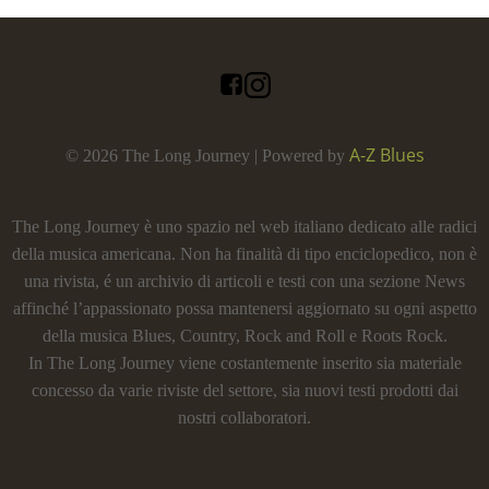
A-Z Blues
© 2026 The Long Journey | Powered by
The Long Journey è uno spazio nel web italiano dedicato alle radici
della musica americana. Non ha finalità di tipo enciclopedico, non è
una rivista, é un archivio di articoli e testi con una sezione News
affinché l’appassionato possa mantenersi aggiornato su ogni aspetto
della musica Blues, Country, Rock and Roll e Roots Rock.
In The Long Journey viene costantemente inserito sia materiale
concesso da varie riviste del settore, sia nuovi testi prodotti dai
nostri collaboratori.