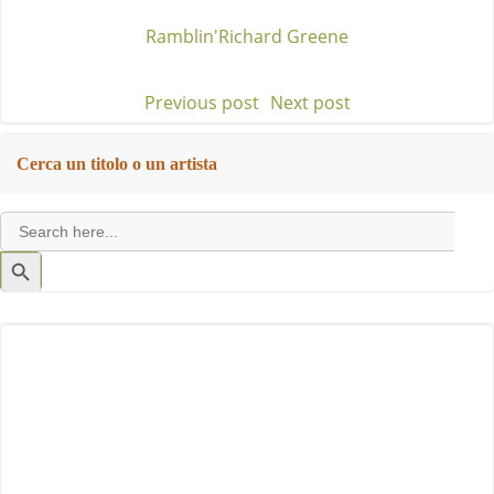
Ramblin'
Richard Greene
Previous post
Next post
Post
Post
navigation
navigation
Cerca un titolo o un artista
Search
for:
Search
Button