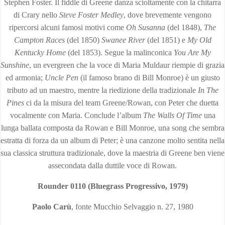
Stephen Foster. Il fiddle di Greene danza scioltamente con la chitarra
di Crary nello
Steve Foster Medley
, dove brevemente vengono
ripercorsi alcuni famosi motivi come
Oh Susanna
(del 1848),
The
Campton Races
(del 1850)
Swanee River
(del 1851) e
My Old
Kentucky Home
(del 1853). Segue la malinconica
You Are My
Sunshine
, un evergreen che la voce di Maria Muldaur riempie di grazia
ed armonia;
Uncle Pen
(il famoso brano di Bill Monroe) è un giusto
tributo ad un maestro, mentre la riedizione della tradizionale
In The
Pines
ci da la misura del team Greene/Rowan, con Peter che duetta
vocalmente con Maria. Conclude l’album
The Walls Of Time
una
lunga ballata composta da Rowan e Bill Monroe, una song che sembra
estratta di forza da un album di Peter; è una canzone molto sentita nella
sua classica struttura tradizionale, dove la maestria di Greene ben viene
assecondata dalla duttile voce di Rowan.
Rounder 0110 (Bluegrass Progressivo, 1979)
Paolo Carù
, fonte Mucchio Selvaggio n. 27, 1980