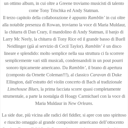
un ottimo album, in cui oltre a Greene troviamo musicisti di talento
come Tony Trischka ed Andy Statman.
Il terzo capitolo della collaborazione è appunto
Ramblin’
in cui oltre
alla notabile presenza di Rowan, troviamo la voce di Maria Muldaur,
la chitarra di Dan Crary, il mandolino di Andy Statman, il banjo di
Larry Mc Neely, la chitarra di Tony Rice ed il grande basso di Buell
Neidlinger (già al servizio di Cecil Taylor).
Ramblin’
è un disco
lineare e splendido: molto semplice nella sua struttura ci fa scorrere
semplicemente vari stili musicali, condensandoli in un pout pourri
sonoro tipicamente americano. Da
Ramblin’
, il brano di apertura
(composto da Ornette Coleman!!!), al classico
Caravan
di Duke
Ellington, dall’estratto del violin concerto di Bach al tradizionale
Limehouse Blues
, la prima facciata scorre quasi completamente
strumentale, a parte la nostalgia di Hoagy Carmichael con la voce di
Maria Muldaur in
New Orleans
.
La side due, più vicina alle radici del fiddler, si apre con uno spiritoso
e riuscito omaggio al grande compositore americano dell’ottocento