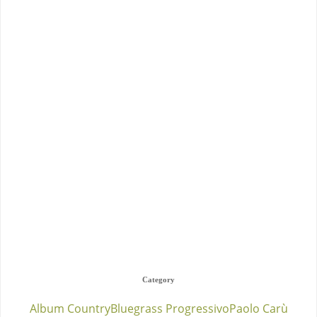
Category
Album Country
Bluegrass Progressivo
Paolo Carù