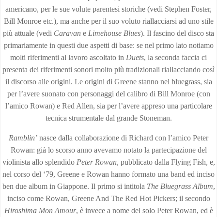
americano, per le sue volute parentesi storiche (vedi Stephen Foster,
Bill Monroe etc.), ma anche per il suo voluto riallacciarsi ad uno stile
più attuale (vedi
Caravan
e
Limehouse Blues
). Il fascino del disco sta
primariamente in questi due aspetti di base: se nel primo lato notiamo
molti riferimenti al lavoro ascoltato in
Duets
, la seconda faccia ci
presenta dei riferimenti sonori molto più tradizionali riallacciando così
il discorso alle origini. Le origini di Greene stanno nel bluegrass, sia
per l’avere suonato con personaggi del calibro di Bill Monroe (con
l’amico Rowan) e Red Allen, sia per l’avere appreso una particolare
tecnica strumentale dal grande Stoneman.
Ramblin’
nasce dalla collaborazione di Richard con l’amico Peter
Rowan: già lo scorso anno avevamo notato la partecipazione del
violinista allo splendido
Peter Rowan
, pubblicato dalla Flying Fish, e,
nel corso del ‘79, Greene e Rowan hanno formato una band ed inciso
ben due album in Giappone. Il primo si intitola
The Bluegrass Album
,
inciso come Rowan, Greene And The Red Hot Pickers; il secondo
Hiroshima Mon Amour
, è invece a nome del solo Peter Rowan, ed è