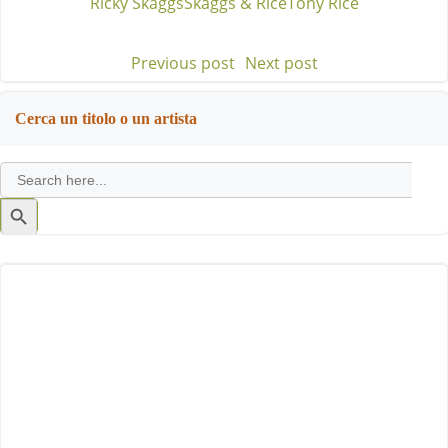
Ricky Skaggs
Skaggs & Rice
Tony Rice
Previous post
Next post
Post
Post
navigation
navigation
Cerca un titolo o un artista
Search
for:
Search
Button