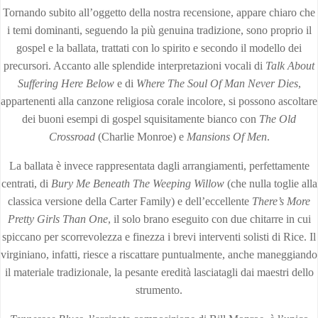
Tornando subito all’oggetto della nostra recensione, appare chiaro che
i temi dominanti, seguendo la più genuina tradizione, sono proprio il
gospel e la ballata, trattati con lo spirito e secondo il modello dei
precursori. Accanto alle splendide interpretazioni vocali di
Talk About
Suffering Here Below
e di
Where The Soul Of Man Never Dies
,
appartenenti alla canzone religiosa corale incolore, si possono ascoltare
dei buoni esempi di gospel squisitamente bianco con
The Old
Crossroad
(Charlie Monroe) e
Mansions Of Men
.
La ballata è invece rappresentata dagli arrangiamenti, perfettamente
centrati, di
Bury Me Beneath The Weeping Willow
(che nulla toglie alla
classica versione della Carter Family) e dell’eccellente
There’s More
Pretty Girls Than One
, il solo brano eseguito con due chitarre in cui
spiccano per scorrevolezza e finezza i brevi interventi solisti di Rice. Il
virginiano, infatti, riesce a riscattare puntualmente, anche maneggiando
il materiale tradizionale, la pesante eredità lasciatagli dai maestri dello
strumento.