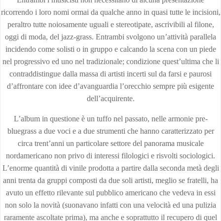
ricorrendo i loro nomi ormai da qualche anno in quasi tutte le incisioni,
peraltro tutte noiosamente uguali e stereotipate, ascrivibili al filone,
oggi di moda, del jazz-grass. Entrambi svolgono un’attività parallela
incidendo come solisti o in gruppo e calcando la scena con un piede
nel progressivo ed uno nel tradizionale; condizione quest’ultima che li
contraddistingue dalla massa di artisti incerti sul da farsi e paurosi
d’affrontare con idee d’avanguardia l’orecchio sempre più esigente
dell’acquirente.
L’album in questione è un tuffo nel passato, nelle armonie pre-
bluegrass a due voci e a due strumenti che hanno caratterizzato per
circa trent’anni un particolare settore del panorama musicale
nordamericano non privo di interessi filologici e risvolti sociologici.
L’enorme quantità di vinile prodotta a partire dalla seconda metà degli
anni trenta da gruppi composti da due soli artisti, meglio se fratelli, ha
avuto un effetto rilevante sul pubblico americano che vedeva in essi
non solo la novità (suonavano infatti con una velocità ed una pulizia
raramente ascoltate prima), ma anche e soprattutto il recupero di quel