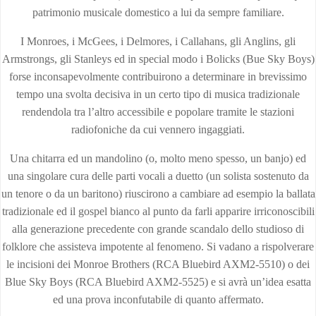
patrimonio musicale domestico a lui da sempre familiare.
I Monroes, i McGees, i Delmores, i Callahans, gli Anglins, gli
Armstrongs, gli Stanleys ed in special modo i Bolicks (Bue Sky Boys)
forse inconsapevolmente contribuirono a determinare in brevissimo
tempo una svolta decisiva in un certo tipo di musica tradizionale
rendendola tra l’altro accessibile e popolare tramite le stazioni
radiofoniche da cui vennero ingaggiati.
Una chitarra ed un mandolino (o, molto meno spesso, un banjo) ed
una singolare cura delle parti vocali a duetto (un solista sostenuto da
un tenore o da un baritono) riuscirono a cambiare ad esempio la ballata
tradizionale ed il gospel bianco al punto da farli apparire irriconoscibili
alla generazione precedente con grande scandalo dello studioso di
folklore che assisteva impotente al fenomeno. Si vadano a rispolverare
le incisioni dei Monroe Brothers (RCA Bluebird AXM2-5510) o dei
Blue Sky Boys (RCA Bluebird AXM2-5525) e si avrà un’idea esatta
ed una prova inconfutabile di quanto affermato.