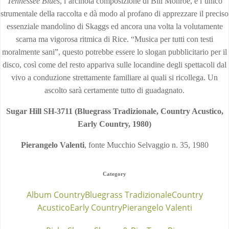
Tennessee Blues
, l’arcinota composizione di Bill Monroe, è l’unico
strumentale della raccolta e dà modo al profano di apprezzare il preciso
essenziale mandolino di Skaggs ed ancora una volta la volutamente
scarna ma vigorosa ritmica di Rice. “Musica per tutti con testi
moralmente sani”, questo potrebbe essere lo slogan pubblicitario per il
disco, così come del resto appariva sulle locandine degli spettacoli dal
vivo a conduzione strettamente familiare ai quali si ricollega. Un
ascolto sarà certamente tutto di guadagnato.
Sugar Hill SH-3711 (Bluegrass Tradizionale, Country Acustico,
Early Country, 1980)
Pierangelo Valenti
, fonte Mucchio Selvaggio n. 35, 1980
Category
Album Country
Bluegrass Tradizionale
Country
Acustico
Early Country
Pierangelo Valenti