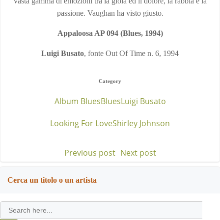
vasta gamma di emozioni tra la gioia ed il dolore, la rabbia e la
passione. Vaughan ha visto giusto.
Appaloosa AP 094 (Blues, 1994)
Luigi Busato
, fonte Out Of Time n. 6, 1994
Category
Album Blues
Blues
Luigi Busato
Looking For Love
Shirley Johnson
Previous post
Next post
Post
Post
navigation
navigation
Cerca un titolo o un artista
Search
for: