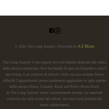
A-Z Blues
© 2026 The Long Journey | Powered by
The Long Journey è uno spazio nel web italiano dedicato alle radici
della musica americana. Non ha finalità di tipo enciclopedico, non è
una rivista, é un archivio di articoli e testi con una sezione News
affinché l’appassionato possa mantenersi aggiornato su ogni aspetto
della musica Blues, Country, Rock and Roll e Roots Rock.
In The Long Journey viene costantemente inserito sia materiale
concesso da varie riviste del settore, sia nuovi testi prodotti dai
nostri collaboratori.