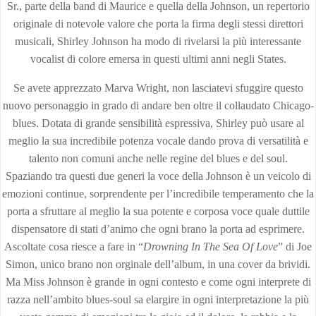
Sr., parte della band di Maurice e quella della Johnson, un repertorio
originale di notevole valore che porta la firma degli stessi direttori
musicali, Shirley Johnson ha modo di rivelarsi la più interessante
vocalist di colore emersa in questi ultimi anni negli States.
Se avete apprezzato Marva Wright, non lasciatevi sfuggire questo
nuovo personaggio in grado di andare ben oltre il collaudato Chicago-
blues. Dotata di grande sensibilità espressiva, Shirley può usare al
meglio la sua incredibile potenza vocale dando prova di versatilità e
talento non comuni anche nelle regine del blues e del soul.
Spaziando tra questi due generi la voce della Johnson è un veicolo di
emozioni continue, sorprendente per l’incredibile temperamento che la
porta a sfruttare al meglio la sua potente e corposa voce quale duttile
dispensatore di stati d’animo che ogni brano la porta ad esprimere.
Ascoltate cosa riesce a fare in “
Drowning In The Sea Of Love
” di Joe
Simon, unico brano non orginale dell’album, in una cover da brividi.
Ma Miss Johnson è grande in ogni contesto e come ogni interprete di
razza nell’ambito blues-soul sa elargire in ogni interpretazione la più