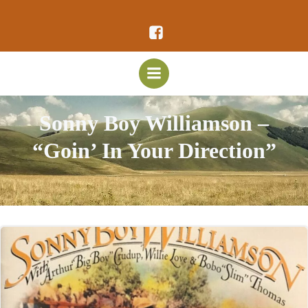
Vai
al
contenuto
Sonny Boy Williamson –
“Goin’ In Your Direction”