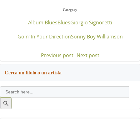
Category
Album Blues
Blues
Giorgio Signoretti
Goin’ In Your Direction
Sonny Boy Williamson
Previous post
Next post
Post
Post
navigation
navigation
Cerca un titolo o un artista
Search
for:
Search
Button