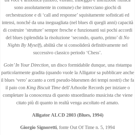
sono assolutamente in comune) che intrecciano giochi di
orchestrazione e di ‘call and response’ squisitamente sofisticati ed
intensi, nonché da una ineguagliata (nel blues di quegli anni) capacità
di costruire ‘strutture’ sempre fresche e funzionanti sui pochi accordi
del blues (splendida la risoluzione ‘secondo, quarto, primo’ di
No
Nights By Myself
), abilità che si consoliderà definitivamente nel
successivo classico periodo ‘Chess’.
Goin’ In Your Direction,
un disco formidabile dunque, una ristampa
particolarmente gradita (quando vuole la Alligator sa pubblicare anche
il blues ‘vero’ accanto a certi pseudo-bluesmen dei tempi nostri) che fa
il paio con
King Biscuit Time
dell’Arhoolie Records per iniziare o
completare la conoscenza di questo straordinario musicista che viene
citato più di quanto in realtà venga ascoltato ed amato.
Alligator ALCD 2803 (Blues, 1994)
Giorgio Signoretti
, fonte Out Of Time n. 5, 1994