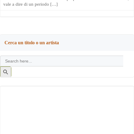
vale a dire di un periodo […]
Cerca un titolo o un artista
Search
for:
Search
Button