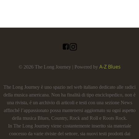
A-Z Blues
© 2026 The Long Journey | Powered by
The Long Journey è uno spazio nel web italiano dedicato alle radici
della musica americana. Non ha finalità di tipo enciclopedico, non è
una rivista, é un archivio di articoli e testi con una sezione News
affinché l’appassionato possa mantenersi aggiornato su ogni aspetto
della musica Blues, Country, Rock and Roll e Roots Rock.
In The Long Journey viene costantemente inserito sia materiale
concesso da varie riviste del settore, sia nuovi testi prodotti dai