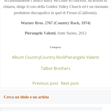
occasionalmente l’amico Barry McGuire in concerto, dà lezioni di
chitarra, dirige il coro della Golden Valley Church ed è un rinomato
produttore discografico in quel di Fresno (California).
Warner Bros. 2767 (Country Rock, 1974)
Pierangelo Valenti
, fonte Suono, 2012
Category
Album Country
Country Rock
Pierangelo Valenti
Talbot Brothers
Previous post
Next post
Post
Post
navigation
navigation
Cerca un titolo o un artista
Search