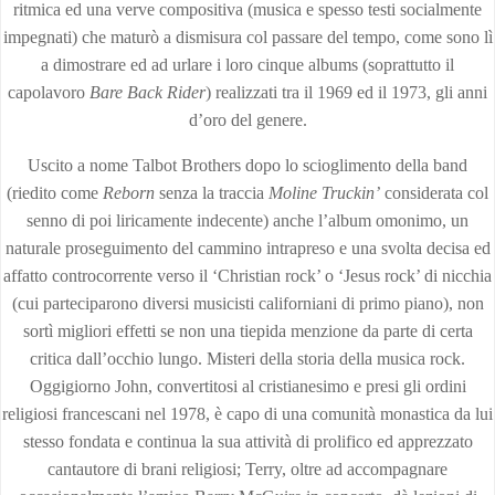
ritmica ed una verve compositiva (musica e spesso testi socialmente
impegnati) che maturò a dismisura col passare del tempo, come sono lì
a dimostrare ed ad urlare i loro cinque albums (soprattutto il
capolavoro
Bare Back Rider
) realizzati tra il 1969 ed il 1973, gli anni
d’oro del genere.
Uscito a nome Talbot Brothers dopo lo scioglimento della band
(riedito come
Reborn
senza la traccia
Moline Truckin’
considerata col
senno di poi liricamente indecente) anche l’album omonimo, un
naturale proseguimento del cammino intrapreso e una svolta decisa ed
affatto controcorrente verso il ‘Christian rock’ o ‘Jesus rock’ di nicchia
(cui parteciparono diversi musicisti californiani di primo piano), non
sortì migliori effetti se non una tiepida menzione da parte di certa
critica dall’occhio lungo. Misteri della storia della musica rock.
Oggigiorno John, convertitosi al cristianesimo e presi gli ordini
religiosi francescani nel 1978, è capo di una comunità monastica da lui
stesso fondata e continua la sua attività di prolifico ed apprezzato
cantautore di brani religiosi; Terry, oltre ad accompagnare