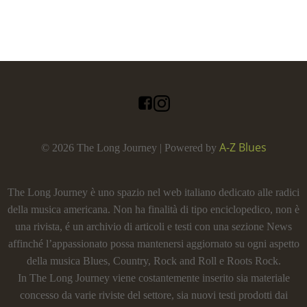
A-Z Blues
© 2026 The Long Journey | Powered by
The Long Journey è uno spazio nel web italiano dedicato alle radici
della musica americana. Non ha finalità di tipo enciclopedico, non è
una rivista, é un archivio di articoli e testi con una sezione News
affinché l’appassionato possa mantenersi aggiornato su ogni aspetto
della musica Blues, Country, Rock and Roll e Roots Rock.
In The Long Journey viene costantemente inserito sia materiale
concesso da varie riviste del settore, sia nuovi testi prodotti dai