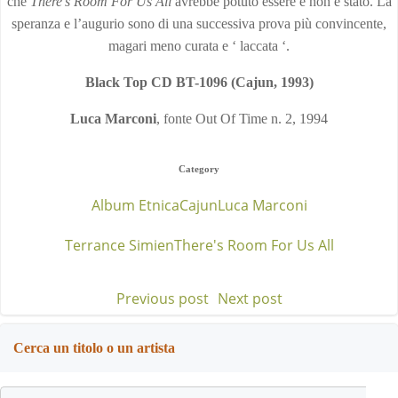
che
There’s Room For Us All
avrebbe potuto essere e non è stato. La
speranza e l’augurio sono di una successiva prova più convincente,
magari meno curata e ‘ laccata ‘.
Black Top CD BT-1096 (Cajun, 1993)
Luca Marconi
, fonte Out Of Time n. 2, 1994
Category
Album Etnica
Cajun
Luca Marconi
Terrance Simien
There's Room For Us All
Previous post
Next post
Post
Post
navigation
navigation
Cerca un titolo o un artista
Search