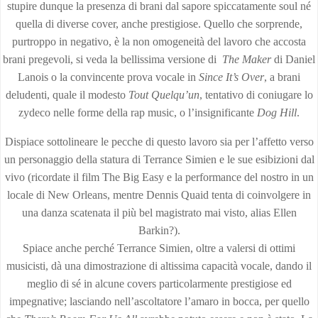
stupire dunque la presenza di brani dal sapore spiccatamente soul né
quella di diverse cover, anche prestigiose. Quello che sorprende,
purtroppo in negativo, è la non omogeneità del lavoro che accosta
brani pregevoli, si veda la bellissima versione di
The Maker
di Daniel
Lanois o la convincente prova vocale in
Since It’s Over
, a brani
deludenti, quale il modesto
Tout Quelqu’un
, tentativo di coniugare lo
zydeco nelle forme della rap music, o l’insignificante
Dog Hill
.
Dispiace sottolineare le pecche di questo lavoro sia per l’affetto verso
un personaggio della statura di Terrance Simien e le sue esibizioni dal
vivo (ricordate il film The Big Easy e la performance del nostro in un
locale di New Orleans, mentre Dennis Quaid tenta di coinvolgere in
una danza scatenata il più bel magistrato mai visto, alias Ellen
Barkin?).
Spiace anche perché Terrance Simien, oltre a valersi di ottimi
musicisti, dà una dimostrazione di altissima capacità vocale, dando il
meglio di sé in alcune covers particolarmente prestigiose ed
impegnative; lasciando nell’ascoltatore l’amaro in bocca, per quello