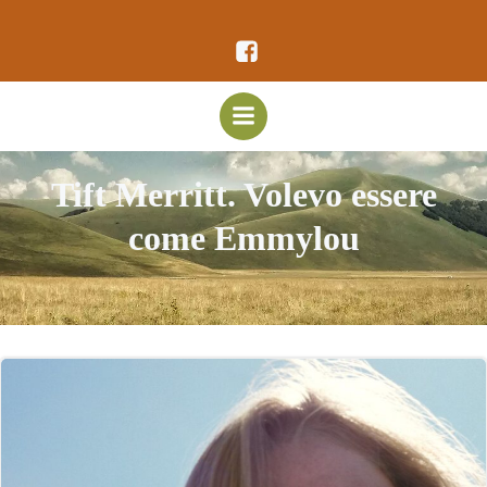
Vai
al
contenuto
Tift Merritt. Volevo essere
come Emmylou