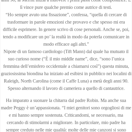
lì vince pure qualche premio come autrice di testi.
“Ho sempre avuto una fissazione”, confessa, “quella di cercare di
trasformare in parole emozioni che provavo e che spesso mi era
difficile esprimere. In genere scrivo di cose personali. Anche se, poi,
tendo a modificare un po’ la realtà in modo da poterla comunicare in
modo efficace agli altri.”
Nipote di un famoso cardiologo (Tift Mann) dal quale ha mutuato il
suo curioso nome (“È il mio middle name”, dice, “sono l’unica
femmina dell’emisfero occidentale a chiamarsi così”) questa minuta,
graziosissima biondina ha iniziato ad esibirsi in pubblico nei localini di
Raleigh, North Carolina (come il Caffe Luna) a metà degli anni 90.
Spesso alternando il lavoro di cameriera a quello di cantautrice.
Ha imparato a suonare la chitarra dal padre Robin. Ma anche sua
madre Peggy è un’appassionata. “I miei genitori sono orgogliosi di me
e mi hanno sempre sostenuta. Criticandomi, se necessario, ma
cercando di stimolarmi a migliorare. In particolare, mio padre ha
sempre creduto nelle mie qualità: molte delle mie canzoni si sono