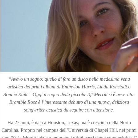
“Avevo un sogno: quello di fare un disco nella medesima vena
artistica dei primi album di Emmylou Harris, Linda Ronstadt o
Bonnie Raitt.” Oggi il sogno della piccola Tift Merritt si è avverato:
Bramble Rose è l’interessante debutto di una nuova, deliziosa
songwriter acustica da seguire con attenzione.
Ha 27 anni, è nata a Houston, Texas, ma è cresciuta nella North
Carolina. Proprio nel campus dell’Università di Chapel Hill, nei primi
anni 90, la Merritt inizia a muovere i primi passi come compositrice. E