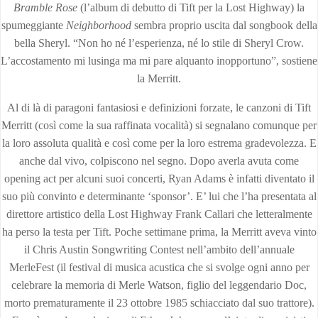
Bramble Rose
(l’album di debutto di Tift per la Lost Highway) la
spumeggiante
Neighborhood
sembra proprio uscita dal songbook della
bella Sheryl. “Non ho né l’esperienza, né lo stile di Sheryl Crow.
L’accostamento mi lusinga ma mi pare alquanto inopportuno”, sostiene
la Merritt.
Al di là di paragoni fantasiosi e definizioni forzate, le canzoni di Tift
Merritt (così come la sua raffinata vocalità) si segnalano comunque per
la loro assoluta qualità e così come per la loro estrema gradevolezza. E
anche dal vivo, colpiscono nel segno. Dopo averla avuta come
opening act per alcuni suoi concerti, Ryan Adams è infatti diventato il
suo più convinto e determinante ‘sponsor’. E’ lui che l’ha presentata al
direttore artistico della Lost Highway Frank Callari che letteralmente
ha perso la testa per Tift. Poche settimane prima, la Merritt aveva vinto
il Chris Austin Songwriting Contest nell’ambito dell’annuale
MerleFest (il festival di musica acustica che si svolge ogni anno per
celebrare la memoria di Merle Watson, figlio del leggendario Doc,
morto prematuramente il 23 ottobre 1985 schiacciato dal suo trattore).