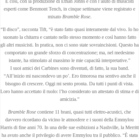
E così, con la produzione di Ethan Johns e con l’aiuto di musicisti
esperti come Benmont Tench, in cinque settimane viene registrato e
mixato
Bramble Rose
.
“Il disco”, racconta Tift, “è stato fatto quasi interamente dal vivo. Io ho
suonato la chitarra e cantato nello stesso momento e così hanno fatto
gli altri musicisti. In pratica, non ci sono state sovraincisioni. Questo ha
comportato un grande sforzo di concentrazione; ma, nel medesimo
istante, ha stimolato al massimo le mie capacità interpretative.”
I suoi amici dei Carbines sono diventati, di fatto, la sua band.
“All’inizio mi nascondevo un po’. Ero timorosa ma sentivo anche il
bisogno di crescere. Oggi mi sento pronta. Da tutti i punti di vista.
Loro hanno accettato il ruolo: l’ho considerato un attestato di stima e di
amicizia.”
Bramble Rose
contiene 11 brani, quasi tutti elettro-acustici, che
davvero ricordano da vicino le atmosfere e i suoni della Emmylou
Harris di fine anni 70. In una delle sue esibizioni a Nashville, la Merritt
ha avuto anche il privilegio di avere Emmylou tra il pubblico. “È stata