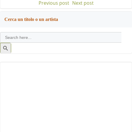
Previous post
Next post
Post
Post
navigation
navigation
Cerca un titolo o un artista
Search
for:
Search
Button