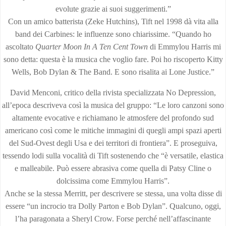
evolute grazie ai suoi suggerimenti.”
Con un amico batterista (Zeke Hutchins), Tift nel 1998 dà vita alla
band dei Carbines: le influenze sono chiarissime. “Quando ho
ascoltato
Quarter Moon In A Ten Cent Town
di Emmylou Harris mi
sono detta: questa è la musica che voglio fare. Poi ho riscoperto Kitty
Wells, Bob Dylan & The Band. E sono risalita ai Lone Justice.”
David Menconi, critico della rivista specializzata No Depression,
all’epoca descriveva così la musica del gruppo: “Le loro canzoni sono
altamente evocative e richiamano le atmosfere del profondo sud
americano così come le mitiche immagini di quegli ampi spazi aperti
del Sud-Ovest degli Usa e dei territori di frontiera”. E proseguiva,
tessendo lodi sulla vocalità di Tift sostenendo che “è versatile, elastica
e malleabile. Può essere abrasiva come quella di Patsy Cline o
dolcissima come Emmylou Harris”.
Anche se la stessa Merritt, per descrivere se stessa, una volta disse di
essere “un incrocio tra Dolly Parton e Bob Dylan”. Qualcuno, oggi,
l’ha paragonata a Sheryl Crow. Forse perché nell’affascinante