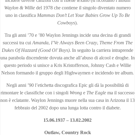
incidere diverse canzoni con il ribelle texano (si ricordano l’album
Waylon & Willie
del 1978 che contiene il singolo diventato numero
uno in classifica
Mammas Don’t Let Your Babies Grow Up To Be
Cowboys
).
Tra gli anni ’70 e ’80 Waylon Jennings incide una decina di grandi
successi tra cui
Amanda
,
I’Ve Always Been Crazy
,
Theme From The
Dukes Of Hazzard (Good Ol’ Boys)
. In seguito la carriera intraprende
una parabola discendente dovuta anche all’abuso di alcool e droghe. In
questo periodo si unisce a Kris Kristofferson, Johnny Cash e Willie
Nelson formando il gruppo degli Highwaymen e incidendo tre album.
Negli anni ’90 l’etichetta discografica Epic gli dà la possibilità di
rimontare le classifiche con i singoli
Wrong
e
The Eagle
ma il successo
non è eclatante. Waylon Jennings muore nella sua casa in Arizona il 13
febbraio del 2002 dopo una lunga lotta contro il diabete.
15.06.1937 – 13.02.2002
Outlaw, Country Rock