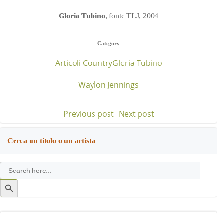
Gloria Tubino
, fonte TLJ, 2004
Category
Articoli Country
Gloria Tubino
Waylon Jennings
Previous post
Next post
Post
Post
navigation
navigation
Cerca un titolo o un artista
Search
for:
Search
Button