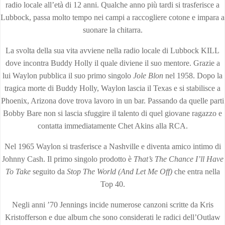
radio locale all’età di 12 anni. Qualche anno più tardi si trasferisce a
Lubbock, passa molto tempo nei campi a raccogliere cotone e impara a
suonare la chitarra.
La svolta della sua vita avviene nella radio locale di Lubbock KILL
dove incontra Buddy Holly il quale diviene il suo mentore. Grazie a
lui Waylon pubblica il suo primo singolo
Jole Blon
nel 1958. Dopo la
tragica morte di Buddy Holly, Waylon lascia il Texas e si stabilisce a
Phoenix, Arizona dove trova lavoro in un bar. Passando da quelle parti
Bobby Bare non si lascia sfuggire il talento di quel giovane ragazzo e
contatta immediatamente Chet Akins alla RCA.
Nel 1965 Waylon si trasferisce a Nashville e diventa amico intimo di
Johnny Cash. Il primo singolo prodotto è
That’s The Chance I’ll Have
To Take
seguito da
Stop The World (And Let Me Off)
che entra nella
Top 40.
Negli anni ’70 Jennings incide numerose canzoni scritte da Kris
Kristofferson e due album che sono considerati le radici dell’Outlaw