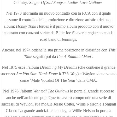
Country:
Singer Of Sad Songs
e
Ladies Love Outlaws
.
Nel 1973 riformula un nuovo contratto con la RCA con il quale
assume il controllo della produzione e direzione artistica dei suoi
album:
Honky Tonk Heroes
è il primo album prodotto con il nuovo
contratto con canzoni scritte da Billie Joe Shaver e registrato con la
road band di Jennings.
Ancora, nel 1974 ottiene la sua prima posizione in classifica con
This
Time
seguita poi da
I’m A Ramblin’ Man’
.
Nel 1975 esce l’album
Dreaming My Dreams
(che contiene il grande
successo
Are You Sure Hank Done It This Way
) e Waylon viene votato
come ‘Male Vocalist Of The Year’ dalla CMA.
Nel 1976 l’album
Wanted!
The Outlaws
lo porta al grande successo
anche nell’ambiente pop. Questo lavoro comprende una serie di
successi di Waylon, sua moglie Jessie Colter, Willie Nelson e Tompall
Glaser. La grande amicizia che lo lega a Willie Nelson lo porta a