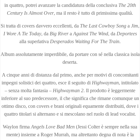
in quattro, potrei avanzare la candidatura della conclusiva
The 20th
Century Is Almost Over
, ma il resto è tutto di primissima qualità.
Si tratta di covers davvero eccellenti, da
The Last Cowboy Song
a
Jim
,
I Wore A Tie Today
, da
Big River
a
Against The Wind
, da
Deportees
alla superlativa
Desperados Waiting For The Train
.
Album assolutamente imperdibile, da portare con sé nella classica isola
deserta.
A cinque anni di distanza dal primo, anche per motivi di concomitanti
impegni solistici dei quattro, esce il seguito di
Highwayman
, intitolato
– senza molta fantasia –
Highwayman 2
. Il prodotto è leggermente
inferiore al suo predecessore, il che significa che rimane comunque un
ottimo disco, con covers e brani originali equamente distribuiti, dove i
quattro titolari si alternano e si mescolano nel ruolo di lead vocalist.
Waylon firma
Angels Love Bad Men
(Jessi Colter è sempre nella sua
mente) insieme a Roger Murrah, ma altrettanto degna di nota è la