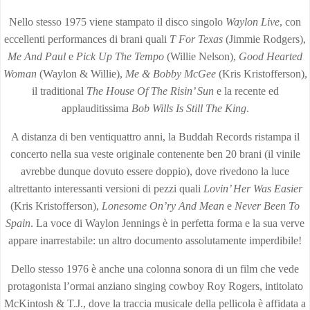
Nello stesso 1975 viene stampato il disco singolo
Waylon Live
, con
eccellenti performances di brani quali
T For Texas
(Jimmie Rodgers),
Me And Paul
e
Pick Up The Tempo
(Willie Nelson),
Good Hearted
Woman
(Waylon & Willie),
Me & Bobby McGee
(Kris Kristofferson),
il traditional
The House Of The Risin’ Sun
e la recente ed
applauditissima
Bob Wills Is Still The King
.
A distanza di ben ventiquattro anni, la Buddah Records ristampa il
concerto nella sua veste originale contenente ben 20 brani (il vinile
avrebbe dunque dovuto essere doppio), dove rivedono la luce
altrettanto interessanti versioni di pezzi quali
Lovin’ Her Was Easier
(Kris Kristofferson),
Lonesome On’ry And Mean
e
Never Been To
Spain
. La voce di Waylon Jennings è in perfetta forma e la sua verve
appare inarrestabile: un altro documento assolutamente imperdibile!
Dello stesso 1976 è anche una colonna sonora di un film che vede
protagonista l’ormai anziano singing cowboy Roy Rogers, intitolato
McKintosh & T.J., dove la traccia musicale della pellicola è affidata a