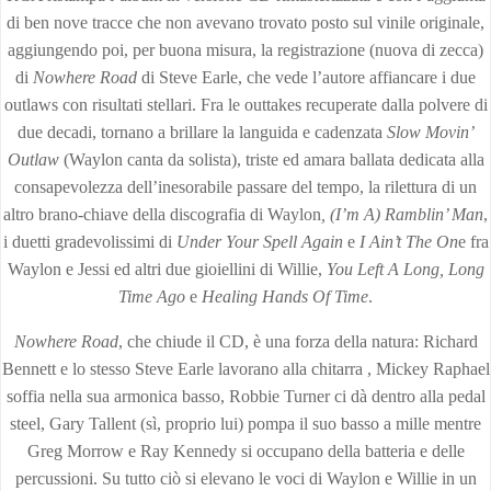
di ben nove tracce che non avevano trovato posto sul vinile originale,
aggiungendo poi, per buona misura, la registrazione (nuova di zecca)
di
Nowhere Road
di Steve Earle, che vede l’autore affiancare i due
outlaws con risultati stellari. Fra le outtakes recuperate dalla polvere di
due decadi, tornano a brillare la languida e cadenzata
Slow Movin’
Outlaw
(Waylon canta da solista), triste ed amara ballata dedicata alla
consapevolezza dell’inesorabile passare del tempo, la rilettura di un
altro brano-chiave della discografia di Waylon
, (I’m A) Ramblin’ Man
,
i duetti gradevolissimi di
Under Your Spell Again
e
I Ain’t The On
e fra
Waylon e Jessi ed altri due gioiellini di Willie,
You Left A Long, Long
Time Ago
e
Healing Hands Of Time
.
Nowhere Road
, che chiude il CD, è una forza della natura: Richard
Bennett e lo stesso Steve Earle lavorano alla chitarra , Mickey Raphael
soffia nella sua armonica basso, Robbie Turner ci dà dentro alla pedal
steel, Gary Tallent (sì, proprio lui) pompa il suo basso a mille mentre
Greg Morrow e Ray Kennedy si occupano della batteria e delle
percussioni. Su tutto ciò si elevano le voci di Waylon e Willie in un