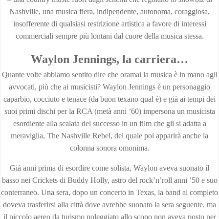
Nashville, una musica fiera, indipendente, autonoma, coraggiosa,
insofferente di qualsiasi restrizione artistica a favore di interessi
commerciali sempre più lontani dal cuore della musica stessa.
Waylon Jennings, la carriera…
Quante volte abbiamo sentito dire che oramai la musica è in mano agli
avvocati, più che ai musicisti? Waylon Jennings è un personaggio
caparbio, cocciuto e tenace (da buon texano qual è) e già ai tempi dei
suoi primi dischi per la RCA (metà anni ’60) impersona un musicista
esordiente alla scalata del successo in un film che gli si adatta a
meraviglia, The Nashville Rebel, del quale poi apparirà anche la
colonna sonora omonima.
Già anni prima di esordire come solista, Waylon aveva suonato il
basso nei Crickets di Buddy Holly, astro del rock’n’roll anni ’50 e suo
conterraneo. Una sera, dopo un concerto in Texas, la band al completo
doveva trasferirsi alla città dove avrebbe suonato la sera seguente, ma
il piccolo aereo da turismo noleggiato allo scopo non aveva posto per