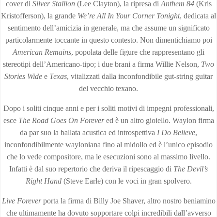
cover di
Silver Stallion
(Lee Clayton), la ripresa di
Anthem 84
(Kris
Kristofferson), la grande
We’re All In Your Corner Tonight
, dedicata al
sentimento dell’amicizia in generale, ma che assume un significato
particolarmente toccante in questo contesto. Non dimentichiamo poi
American Remains
, popolata delle figure che rappresentano gli
stereotipi dell’Americano-tipo; i due brani a firma Willie Nelson,
Two
Stories Wide
e
Texas
, vitalizzati dalla inconfondibile gut-string guitar
del vecchio texano.
Dopo i soliti cinque anni e per i soliti motivi di impegni professionali,
esce
The Road Goes On Forever
ed è un altro gioiello. Waylon firma
da par suo la ballata acustica ed introspettiva
I Do Believe
,
inconfondibilmente wayloniana fino al midollo ed è l’unico episodio
che lo vede compositore, ma le esecuzioni sono al massimo livello.
Infatti è dal suo repertorio che deriva il ripescaggio di
The Devil’s
Right Hand
(Steve Earle) con le voci in gran spolvero.
Live Forever
porta la firma di Billy Joe Shaver, altro nostro beniamino
che ultimamente ha dovuto sopportare colpi incredibili dall’avverso