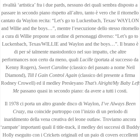
rivalità ‘artistica’ fra i due pards, nessuno dei quali sembra disposto a
passare in secondo piano rispetto all’altro, tanto è vero che il ritornello
cantato da Waylon recita: “Let’s go to Luckenbach, Texas/ WAYLON
and Willie and the boys…”, mentre l’esecuzione dello stesso ritornello
a cura di Willie propone un ordine di personaggi diverso: “Let’s go to
Luckenbach, Texas/WILLIE and Waylon and the boys…”. Il brano è
di per sé talmente mastodontico nel suo impatto, che altre
performances non certo da meno, quali
Lucille
(portata al successo da
Kenny Rogers),
Sweet Caroline
(classico del passato a nome Neil
Diamond),
Till I Gain Control Again
(classico del presente a firma
Rodney Crowell) ed il medley Presleyano
That’s Alright/My Baby Left
Me
passano quasi in secondo piano: da avere a tutti i costi.
Il 1978 ci porta un altro grande disco di Waylon,
I’ve Always Been
Crazy
, ma coincide purtroppo con l’inizio di un periodo di
inaridimento della vena creativa del leone outlaw. Troviamo ancora
‘zampate’ importanti quali il title-track, il medley dei successi di Buddy
Holly eseguito con i Crickets originali ed un paio di covers eccellenti