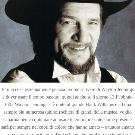
E’ una cosa estremamente penosa per me scrivere di Waylon Jennings
e dover usare il tempo passato, quindi anche se il giorno 13 Febbraio
2002 Waylon Jennings si è unito al grande Hank Williams e ad una
sempre più numerosa (ahinoi) schiera di grandi della musica, voglio
caparbiamente continuare ad usare il tempo presente, come presente
sarà per sempre nei cuori di coloro che hanno amato – e tuttora amano
– una country music fuori dagli schemi che regolano lo showbiz di