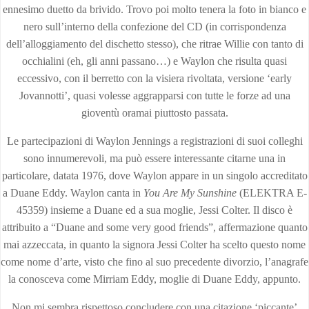
ennesimo duetto da brivido. Trovo poi molto tenera la foto in bianco e
nero sull’interno della confezione del CD (in corrispondenza
dell’alloggiamento del dischetto stesso), che ritrae Willie con tanto di
occhialini (eh, gli anni passano…) e Waylon che risulta quasi
eccessivo, con il berretto con la visiera rivoltata, versione ‘early
Jovannotti’, quasi volesse aggrapparsi con tutte le forze ad una
gioventù oramai piuttosto passata.
Le partecipazioni di Waylon Jennings a registrazioni di suoi colleghi
sono innumerevoli, ma può essere interessante citarne una in
particolare, datata 1976, dove Waylon appare in un singolo accreditato
a Duane Eddy. Waylon canta in
You Are My Sunshine
(ELEKTRA E-
45359) insieme a Duane ed a sua moglie, Jessi Colter. Il disco è
attribuito a “Duane and some very good friends”, affermazione quanto
mai azzeccata, in quanto la signora Jessi Colter ha scelto questo nome
come nome d’arte, visto che fino al suo precedente divorzio, l’anagrafe
la conosceva come Mirriam Eddy, moglie di Duane Eddy, appunto.
Non mi sembra rispettoso concludere con una citazione ‘piccante’