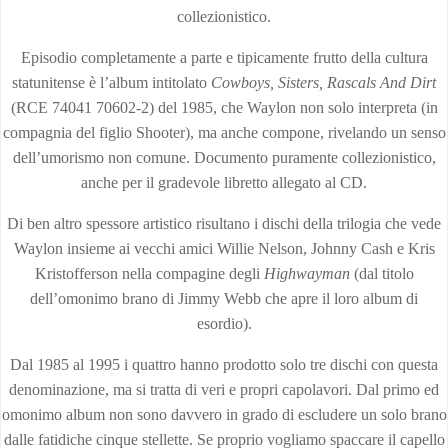
collezionistico.
Episodio completamente a parte e tipicamente frutto della cultura
statunitense è l’album intitolato
Cowboys, Sisters, Rascals And Dirt
(RCE 74041 70602-2) del 1985, che Waylon non solo interpreta (in
compagnia del figlio Shooter), ma anche compone, rivelando un senso
dell’umorismo non comune. Documento puramente collezionistico,
anche per il gradevole libretto allegato al CD.
Di ben altro spessore artistico risultano i dischi della trilogia che vede
Waylon insieme ai vecchi amici Willie Nelson, Johnny Cash e Kris
Kristofferson nella compagine degli
Highwayman
(dal titolo
dell’omonimo brano di Jimmy Webb che apre il loro album di
esordio).
Dal 1985 al 1995 i quattro hanno prodotto solo tre dischi con questa
denominazione, ma si tratta di veri e propri capolavori. Dal primo ed
omonimo album non sono davvero in grado di escludere un solo brano
dalle fatidiche cinque stellette. Se proprio vogliamo spaccare il capello