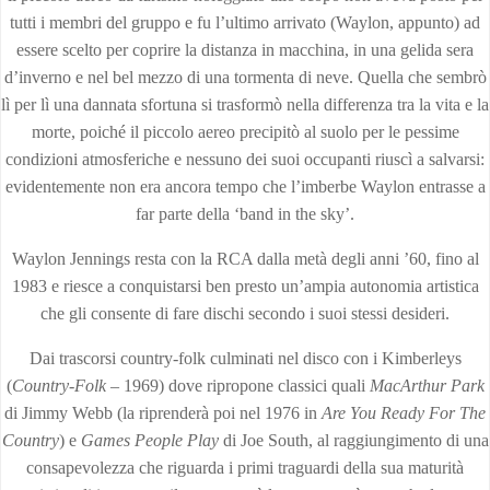
tutti i membri del gruppo e fu l’ultimo arrivato (Waylon, appunto) ad
essere scelto per coprire la distanza in macchina, in una gelida sera
d’inverno e nel bel mezzo di una tormenta di neve. Quella che sembrò
lì per lì una dannata sfortuna si trasformò nella differenza tra la vita e la
morte, poiché il piccolo aereo precipitò al suolo per le pessime
condizioni atmosferiche e nessuno dei suoi occupanti riuscì a salvarsi:
evidentemente non era ancora tempo che l’imberbe Waylon entrasse a
far parte della ‘band in the sky’.
Waylon Jennings resta con la RCA dalla metà degli anni ’60, fino al
1983 e riesce a conquistarsi ben presto un’ampia autonomia artistica
che gli consente di fare dischi secondo i suoi stessi desideri.
Dai trascorsi country-folk culminati nel disco con i Kimberleys
(
Country-Folk
– 1969) dove ripropone classici quali
MacArthur Park
di Jimmy Webb (la riprenderà poi nel 1976 in
Are You Ready For The
Country
) e
Games People Play
di Joe South, al raggiungimento di una
consapevolezza che riguarda i primi traguardi della sua maturità