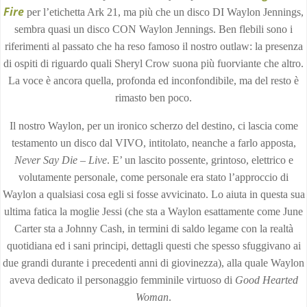
Fire
per l’etichetta Ark 21, ma più che un disco DI Waylon Jennings,
sembra quasi un disco CON Waylon Jennings. Ben flebili sono i
riferimenti al passato che ha reso famoso il nostro outlaw: la presenza
di ospiti di riguardo quali Sheryl Crow suona più fuorviante che altro.
La voce è ancora quella, profonda ed inconfondibile, ma del resto è
rimasto ben poco.
Il nostro Waylon, per un ironico scherzo del destino, ci lascia come
testamento un disco dal VIVO, intitolato, neanche a farlo apposta,
Never Say Die – Live
. E’ un lascito possente, grintoso, elettrico e
volutamente personale, come personale era stato l’approccio di
Waylon a qualsiasi cosa egli si fosse avvicinato. Lo aiuta in questa sua
ultima fatica la moglie Jessi (che sta a Waylon esattamente come June
Carter sta a Johnny Cash, in termini di saldo legame con la realtà
quotidiana ed i sani principi, dettagli questi che spesso sfuggivano ai
due grandi durante i precedenti anni di giovinezza), alla quale Waylon
aveva dedicato il personaggio femminile virtuoso di
Good Hearted
Woman
.