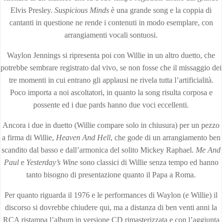
Elvis Presley.
Suspicious Minds
è una grande song e la coppia di
cantanti in questione ne rende i contenuti in modo esemplare, con
arrangiamenti vocali sontuosi.
Waylon Jennings si ripresenta poi con Willie in un altro duetto, che
potrebbe sembrare registrato dal vivo, se non fosse che il missaggio dei
tre momenti in cui entrano gli applausi ne rivela tutta l’artificialità.
Poco importa a noi ascoltatori, in quanto la song risulta corposa e
possente ed i due pards hanno due voci eccellenti.
Ancora i due in duetto (Willie compare solo in chiusura) per un pezzo
a firma di Willie,
Heaven And Hell
, che gode di un arrangiamento ben
scandito dal basso e dall’armonica del solito Mickey Raphael.
Me And
Paul
e
Yesterday’s Wine
sono classici di Willie senza tempo ed hanno
tanto bisogno di presentazione quanto il Papa a Roma.
Per quanto riguarda il 1976 e le performances di Waylon (e Willie) il
discorso si dovrebbe chiudere qui, ma a distanza di ben venti anni la
RCA ristampa l’album in versione CD rimasterizzata e con l’aggiunta