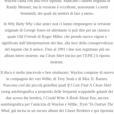
Waylon canta con una voce squisita. Mancano i falsetti originali di
Randy Meisner, ma la versione è eccellente, nonostante i coretti
femminili, dei quali mi sentirei di fare a meno.
In
Why Baby Why
i due amici non ci fanno rimpiangere la versione
originale di George Jones ed altrettanto si può dire per un classico
quale
Old Friends
di Roger Miller, che prende nuovo vigore e
significato dall’interpretazione dei due, alla luce della consapevolezza
del legame che li unisce. Fino al 1991 i due non registrano più un
album intero insieme, ma
Clean Shirt
(inciso per l’EPIC) li riporta
insieme.
Il disco è molto piacevole e ben strutturato: Waylon compone di nuovo
in compagnia dei vari Willie, di Troy Seals e di Max D. Barnes.
Nascono così dei piccoli gioiellini quali
If I Can Find A Clean Shirt
(song autobiografica a proposito delle frequenti scappatelle galanti dei
due across the border),
I Could Write A Book About You
, ancora
autobiografica per l’amicizia di Waylon e Willie,
Tryin’ To Outrun The
Wind
, già incisa in un oscuro album dei Glaser Brothers e qui riportata