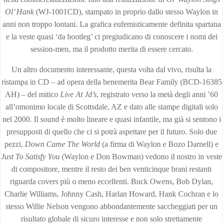
Ol’ Hank
(WJ-1001CD), stampato in proprio dallo stesso Waylon in
anni non troppo lontani. La grafica eufemisticamente definita spartana
e la veste quasi ‘da bootleg’ ci pregiudicano di conoscere i nomi dei
session-men, ma il prodotto merita di essere cercato.
Un altro documento interessante, questa volta dal vivo, risulta la
ristampa in CD – ad opera della benemerita Bear Family (BCD-16385
AH) – del mitico
Live At Jd’s
, registrato verso la metà degli anni ’60
all’omonimo locale di Scottsdale, AZ e dato alle stampe digitali solo
nel 2000. Il sound è molto lineare e quasi infantile, ma già si sentono i
presupposti di quello che ci si potrà aspettare per il futuro. Solo due
pezzi,
Down Came The World
(a firma di Waylon e Bozo Darnell) e
Just To Satisfy You
(Waylon e Don Bowman) vedono il nostro in veste
di compositore, mentre il resto dei ben venticinque brani restanti
riguarda covers più o meno eccellenti. Buck Owens, Bob Dylan,
Charlie Williams, Johnny Cash, Harlan Howard, Hank Cochran e lo
stesso Willie Nelson vengono abbondantemente saccheggiati per un
risultato globale di sicuro interesse e non solo strettamente