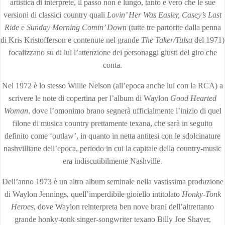
artistica di interprete, il passo non è lungo, tanto è vero che le sue
versioni di classici country quali
Lovin’ Her Was Easier, Casey’s Last
Ride
e
Sunday Morning Comin’ Down
(tutte tre partorite dalla penna
di Kris Kristofferson e contenute nel grande
The Taker/Tulsa
del 1971)
focalizzano su di lui l’attenzione dei personaggi giusti del giro che
conta.
Nel 1972 è lo stesso Willie Nelson (all’epoca anche lui con la RCA) a
scrivere le note di copertina per l’album di Waylon
Good Hearted
Woman
, dove l’omonimo brano segnerà ufficialmente l’inizio di quel
filone di musica country prettamente texana, che sarà in seguito
definito come ‘outlaw’, in quanto in netta antitesi con le sdolcinature
nashvilliane dell’epoca, periodo in cui la capitale della country-music
era indiscutibilmente Nashville.
Dell’anno 1973 è un altro album seminale nella vastissima produzione
di Waylon Jennings, quell’imperdibile gioiello intitolato
Honky-Tonk
Heroes
, dove Waylon reinterpreta ben nove brani dell’altrettanto
grande honky-tonk singer-songwriter texano Billy Joe Shaver,