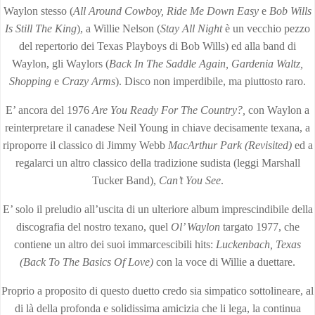
Waylon stesso (
All Around Cowboy, Ride Me Down Easy
e
Bob Wills
Is Still The King
), a Willie Nelson (
Stay All Night
è un vecchio pezzo
del repertorio dei Texas Playboys di Bob Wills) ed alla band di
Waylon, gli Waylors (
Back In The Saddle Again, Gardenia Waltz,
Shopping
e
Crazy Arms
). Disco non imperdibile, ma piuttosto raro.
E’ ancora del 1976
Are You Ready For The Country?,
con Waylon a
reinterpretare il canadese Neil Young in chiave decisamente texana, a
riproporre il classico di Jimmy Webb
MacArthur Park (Revisited)
ed a
regalarci un altro classico della tradizione sudista (leggi Marshall
Tucker Band),
Can’t You See
.
E’ solo il preludio all’uscita di un ulteriore album imprescindibile della
discografia del nostro texano, quel
Ol’ Waylon
targato 1977, che
contiene un altro dei suoi immarcescibili hits:
Luckenbach, Texas
(Back To The Basics Of Love)
con la voce di Willie a duettare.
Proprio a proposito di questo duetto credo sia simpatico sottolineare, al
di là della profonda e solidissima amicizia che li lega, la continua