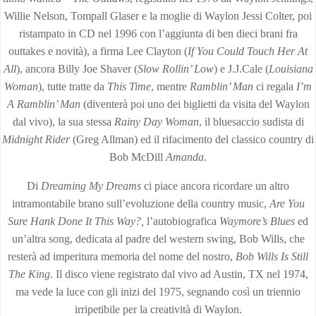
Willie Nelson, Tompall Glaser e la moglie di Waylon Jessi Colter, poi
ristampato in CD nel 1996 con l’aggiunta di ben dieci brani fra
outtakes e novità), a firma Lee Clayton (
If You Could Touch Her At
All
), ancora Billy Joe Shaver (
Slow Rollin’ Low
) e J.J.Cale (
Louisiana
Woman
), tutte tratte da
This Time
, mentre
Ramblin’ Man
ci regala
I’m
A Ramblin’ Man
(diventerà poi uno dei biglietti da visita del Waylon
dal vivo), la sua stessa
Rainy Day Woman
, il bluesaccio sudista di
Midnight Rider
(Greg Allman) ed il rifacimento del classico country di
Bob McDill
Amanda
.
Di
Dreaming My Dreams
ci piace ancora ricordare un altro
intramontabile brano sull’evoluzione della country music,
Are You
Sure Hank Done It This Way?,
l’autobiografica
Waymore’s Blues
ed
un’altra song, dedicata al padre del western swing, Bob Wills, che
resterà ad imperitura memoria del nome del nostro,
Bob Wills Is Still
The King
. Il disco viene registrato dal vivo ad Austin, TX nel 1974,
ma vede la luce con gli inizi del 1975, segnando così un triennio
irripetibile per la creatività di Waylon.