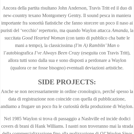
Ancora della partita risultano John Anderson, Travis Tritt ed il duo di
new-country texano Montgomery Gentry. Il sound pesca in maniera
importante fra sonorità fiatistiche che fanno storcere un poco il naso ai
puristi del ‘vecchio’ repertorio, ma quando Waylon attacca
Amanda
, la
succitata
Good Hearted Woman
(con tanto di pubblico cha batte le
mani a tempo), la classicissima
(I’m A) Ramblin’ Man
o
l’autobiografica
I’ve Always Been Crazy
(eseguita con Travis Tritt),
allora tutti sono dalla sua e sono disposti a perdonare a Waylon
(qualora ce ne fosse bisogno) eventuali deviazioni artistiche.
SIDE PROJECTS:
Anche se non necessariamente in ordine cronologico, perché spesso la
data di registrazione non coincide con quella di pubblicazione,
andiamo a frugare un poco fra le curiosità della produzione di Waylon.
Nel 1985 Waylon si trova di passaggio a Nashville ed incide dodici
covers di brani di Hank Williams. I nastri non troveranno mai la strada
della commercializzazione fino alla realizzazione di
Ol’ Waylon Sings