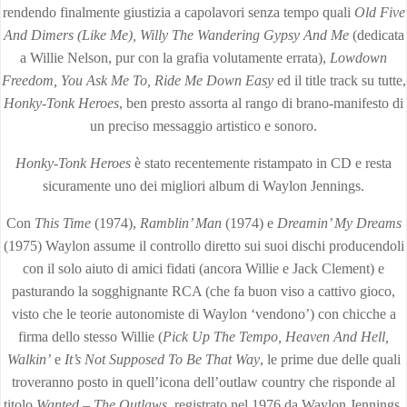
rendendo finalmente giustizia a capolavori senza tempo quali
Old Five
And Dimers (Like Me), Willy The Wandering Gypsy And Me
(dedicata
a Willie Nelson, pur con la grafia volutamente errata),
Lowdown
Freedom, You Ask Me To, Ride Me Down Easy
ed il title track su tutte,
Honky-Tonk Heroes
, ben presto assorta al rango di brano-manifesto di
un preciso messaggio artistico e sonoro.
Honky-Tonk Heroes
è stato recentemente ristampato in CD e resta
sicuramente uno dei migliori album di Waylon Jennings.
Con
This Time
(1974),
Ramblin’ Man
(1974) e
Dreamin’ My Dreams
(1975) Waylon assume il controllo diretto sui suoi dischi producendoli
con il solo aiuto di amici fidati (ancora Willie e Jack Clement) e
pasturando la sogghignante RCA (che fa buon viso a cattivo gioco,
visto che le teorie autonomiste di Waylon ‘vendono’) con chicche a
firma dello stesso Willie (
Pick Up The Tempo, Heaven And Hell,
Walkin’
e
It’s Not Supposed To Be That Way
, le prime due delle quali
troveranno posto in quell’icona dell’outlaw country che risponde al
titolo
Wanted – The Outlaws
, registrato nel 1976 da Waylon Jennings,