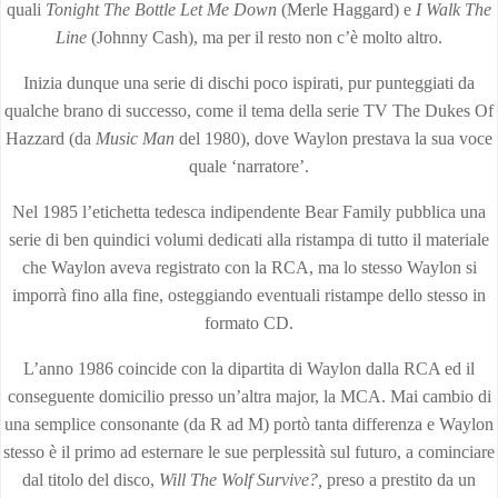
quali
Tonight The Bottle Let Me Down
(Merle Haggard) e
I Walk The
Line
(Johnny Cash), ma per il resto non c’è molto altro.
Inizia dunque una serie di dischi poco ispirati, pur punteggiati da
qualche brano di successo, come il tema della serie TV The Dukes Of
Hazzard (da
Music Man
del 1980), dove Waylon prestava la sua voce
quale ‘narratore’.
Nel 1985 l’etichetta tedesca indipendente Bear Family pubblica una
serie di ben quindici volumi dedicati alla ristampa di tutto il materiale
che Waylon aveva registrato con la RCA, ma lo stesso Waylon si
imporrà fino alla fine, osteggiando eventuali ristampe dello stesso in
formato CD.
L’anno 1986 coincide con la dipartita di Waylon dalla RCA ed il
conseguente domicilio presso un’altra major, la MCA. Mai cambio di
una semplice consonante (da R ad M) portò tanta differenza e Waylon
stesso è il primo ad esternare le sue perplessità sul futuro, a cominciare
dal titolo del disco,
Will The Wolf Survive?,
preso a prestito da un