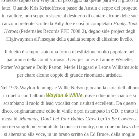
lo stesso capitò con Waylon, di passaggio da quelle parti ed il gioco fu
fatto. Quando Kris Kristofferson passò da Austin e seppe del progetto
in cantiere, non seppe resistere al desiderio di cantare alcune delle sue
canzoni preferite scritte da Billy Joe e così fu completato
Honky-Tonk
Heroes
(Pedernales Records FFE 7008-2), degno side-project degli
Highwayman all’insegna della qualità sempre di altissimo livello.
Il duetto è sempre stato una forma di esibizione molto popolare nel
panorama della country-music: George Jones e Tammy Wynette,
Porter Wagoner e Dolly Parton, Merle Haggard e Leona Williams solo
per citare alcune coppie di grande rinomanza artistica.
Nel 1978 Waylon Jennings e Willie Nelson giocano la carta dell’album
Waylon & Willie
in duetto con l’album
, dove i due intrecciano e si
scambiano il ruolo di lead-vocalist con risultati eccellenti. Da questo
disco, originariamente edito in vinile e poi ristampato in CD, è tratto il
mega hit
Mammas, Don’t Let Your Babies Grow Up To Be Cowboys
,
uno dei singoli più venduti della musica country, con i due outlaws che
si alternano alla voce, in un brano scritto da Ed Bruce, dalla moglie