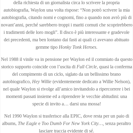
della richiesta di un giornalista circa lo scrivere la propria
autobiografia, Waylon una volta rispose: “Non potrò scrivere la mia
autobiografia, citando nomi e cognomi, fino a quando non avrò più di
novant’anni, perché sarebbero troppi i mariti cornuti che scoprirebbero
i tradimenti delle loro mogli”. Il disco è più interessante e gradevole
dei precedenti, ma ben lontano dai fasti ai quali ci avevano abituato
gemme tipo
Honky Tonk Heroes
.
Nel 1988 il vinile va in pensione per Waylon ed il commiato da questo
storico supporto coincide con l’uscita di
Full Circle
, quasi la conferma
del compimento di un ciclo, siglato da un bellissimo brano
autobiografico,
Hey Willie
(evidentemente dedicato a Willie Nelson),
nel quale Waylon si rivolge all’amico invitandolo a ripercorrere i bei
momenti passati insieme ed a riprendere le vecchie abitudini: una
specie di invito a… darsi una mossa!
Nel 1990 Waylon si trasferisce alla EPIC, dove resta per un paio di
albums,
The Eagle
e
Too Dumb For New York City…,
senza peraltro
lasciare traccia evidente di sé.