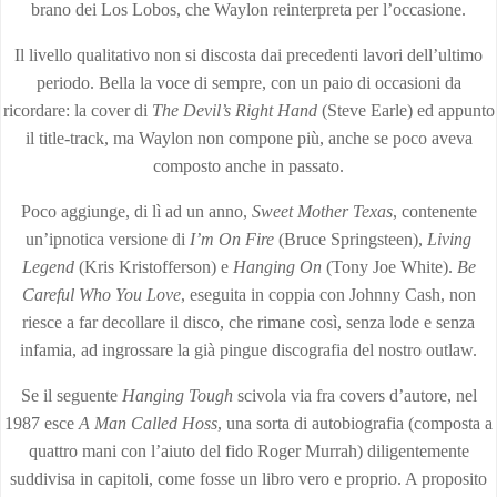
brano dei Los Lobos, che Waylon reinterpreta per l’occasione.
Il livello qualitativo non si discosta dai precedenti lavori dell’ultimo
periodo. Bella la voce di sempre, con un paio di occasioni da
ricordare: la cover di
The Devil’s Right Hand
(Steve Earle) ed appunto
il title-track, ma Waylon non compone più, anche se poco aveva
composto anche in passato.
Poco aggiunge, di lì ad un anno,
Sweet Mother Texas
, contenente
un’ipnotica versione di
I’m On Fire
(Bruce Springsteen),
Living
Legend
(Kris Kristofferson) e
Hanging On
(Tony Joe White).
Be
Careful Who You Love
, eseguita in coppia con Johnny Cash, non
riesce a far decollare il disco, che rimane così, senza lode e senza
infamia, ad ingrossare la già pingue discografia del nostro outlaw.
Se il seguente
Hanging Tough
scivola via fra covers d’autore, nel
1987 esce
A Man Called Hoss
, una sorta di autobiografia (composta a
quattro mani con l’aiuto del fido Roger Murrah) diligentemente
suddivisa in capitoli, come fosse un libro vero e proprio. A proposito