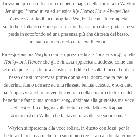
Troviamo qui raccolti alcuni momenti magici della carriera di Waylon
Jennings: l’introduttiva ed acustica
My Heroes Have Always Been
Cowboys
brilla di luce propria e Waylon la canta in completa
solitudine, fatta eccezione per il ritornello, con una steel guitar che si
perde in sottofondo ed una presenza più che discreta del basso,
relegato al mero ruolo di tenere il tempo.
Prosegue ancora Waylon con la ripresa della sua ‘poster-song’, quella
Honky-tonk Heroes
che gli è rimasta appiccicata addosso come una
seconda pelle. La chitarra acustica, il fiddle che salta fuori dal nulla, il
basso che si improvvisa prima donna ed il dobro che fa faville
dapprima fanno pensare ad una rilassata ballata acustica e sognante,
ma l’improvvisa ed imprevedibile entrata della chitarra elettrica e della
batteria ne fanno una monster-song, abbinate alla grintosissima voce
del nostro. La ciliegina sulla torta la mette Mickey Raphael,
armonicista di Willie, che fa davvero faville: versione epica!
Waylon si ripresenta alla voce solista, in duetto con Jessi, per la
rilettura di un classico che fu a suo tempo registrato anche dal grande