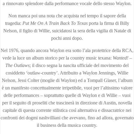
a rinnovato splendore dalla performance vocale dello stesso Waylon.
Non manca poi una nota che acquista nel tempo il sapore della
tragedia:
Put Me On A Train Back To Texas
porta la firma di Billy
Nelson, il figlio di Willie, suicidatosi la sera della vigilia di Natale di
pochi anni dopo.
Nel 1976, quando ancora Waylon era sotto l’ala protettrice della RCA,
vede la luce un album storico per la country music texana:
Wanted! –
The Outlaws
; il disco segna la nascita ufficiale del movimento del
cosiddetto ‘outlaw-country’. Attribuito a Waylon Jennings, Willie
Nelson, Jessi Colter (moglie di Waylon) ed a Tompall Glaser, l’album
è un manifesto concettualmente irripetibile, vuoi per l’altissimo valore
delle performances – soprattutto quelle di Waylon e di Willie – vuoi
per il seguito di proseliti che trascinerà in direzione di Austin, novella
capitale di questa corrente stilistica così alternativa e dissacratrice nei
confronti dei dogmi nashvilliani che avevano, fino ad allora, governato
il business della musica country.