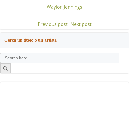
Waylon Jennings
Previous post
Next post
Post
Post
navigation
navigation
Cerca un titolo o un artista
Search
for:
Search
Button