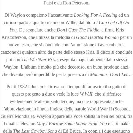
Patsi e da Ron Peterson.
Di Waylon compaiono l’accattivante
Looking For A Feeling
ed un
curioso parto a quattro mani con Willie, dal titolo
I Can Get Off On
You
. Da segnalare anche
Don’t Cuss The Fiddle
, a firma Kris
Kristofferson, che utilizza la melodia di
Good Hearted Woman
per un
nuovo testo, che si conclude con l’ammissione di aver rubato la
canzone di qualcun altro da parte dello stesso Kris. Il disco si conclude
poi con
The Wurlitzer Prize
, eseguita magistralmente dallo stesso
Waylon. L’album è molto più che decoroso, un buon prodotto anzi,
che diventa però imperdibile per la presenza di
Mammas, Don’t Let…
Per il 1982 i due amici trovano il tempo di far uscire il seguito di
questo progetto a due e vede la luce
W.W.II
, che si riferisce
evidentemente alle iniziali dei due, ma che rappresenta anche
l’abbreviazione in lingua Inglese delle parole World War II (Seconda
Guerra Mondiale). Waylon appare alla voce solista in ben sei brani, fra
i quali si elevano
May I Borrow Some Sugar From You
e la remake
della
The Last Cowboy Song
di Ed Bruce. In coppia i due eseguono