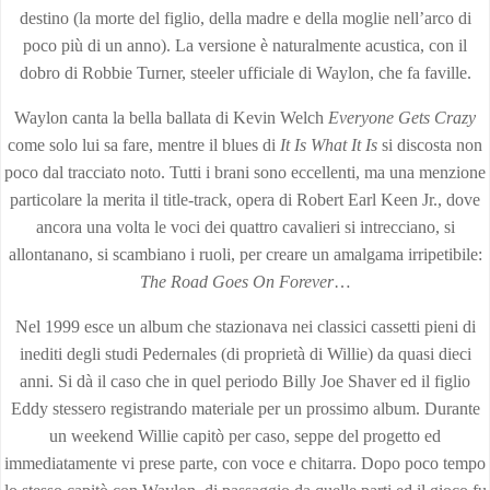
destino (la morte del figlio, della madre e della moglie nell’arco di
poco più di un anno). La versione è naturalmente acustica, con il
dobro di Robbie Turner, steeler ufficiale di Waylon, che fa faville.
Waylon canta la bella ballata di Kevin Welch
Everyone Gets Crazy
come solo lui sa fare, mentre il blues di
It Is What It Is
si discosta non
poco dal tracciato noto. Tutti i brani sono eccellenti, ma una menzione
particolare la merita il title-track, opera di Robert Earl Keen Jr., dove
ancora una volta le voci dei quattro cavalieri si intrecciano, si
allontanano, si scambiano i ruoli, per creare un amalgama irripetibile:
The Road Goes On Forever
…
Nel 1999 esce un album che stazionava nei classici cassetti pieni di
inediti degli studi Pedernales (di proprietà di Willie) da quasi dieci
anni. Si dà il caso che in quel periodo Billy Joe Shaver ed il figlio
Eddy stessero registrando materiale per un prossimo album. Durante
un weekend Willie capitò per caso, seppe del progetto ed
immediatamente vi prese parte, con voce e chitarra. Dopo poco tempo