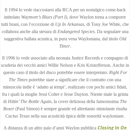
Il 1994 lo vede riaccostarsi alla RCA per un nostalgico come-back
intitolato
Waymore’s Blues (Part I)
, dove Waylon torna a comporre
tutti brani, con l’eccezione di
Up In Arkansas
, di Tony Joe White, che
collabora anche alla stesura di
Endangered Species
. Da segnalare una
suggestiva ballata acustica, in pura vena Wayloniana, dal titolo
Old
Timer
.
Il 1996 lo vede associato alla neonata Justice Records e compagno di
scuderia dei vecchi amici Willie Nelson e Kris Kristofferson. Anche in
questo caso il titolo del disco potrebbe essere interpretato:
Right For
The Times
potrebbe stare a significare che il contratto con una
minuscola indie è ‘adatto ai tempi’, realizzato con pochi amici fidati,
fra i quali la moglie Jessi Colter e Jesse Dayton. Niente male la grinta
di
Hittin’ The Bottle Again
, la cover deliziosa della famosissima
The
Boxer
(Paul Simon) è sempre grande ed altrettanto stimolante risulta
Cactus Texas
nella sua acusticità tipica delle sonorità wayloniane.
Closing In On
A distanza di un altro paio d’anni Waylon pubblica