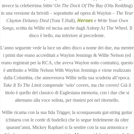
invece la celeberrima
Sittin’ On The Dock Of The Bay
(Otis Redding)
in una versione da brividi – soprattutto ad opera di Waylon –
The Year
Heroes
Clayton Delaney Died
(Tom T.Hall),
e
Write Your Own
Songs
, scritta da Willie ed incisa anche dagli Asleep At The Wheel. Il
disco è bello, ma inferiore al precedente.
L’anno seguente vede la luce un altro disco a nome dei due, ma mentre
i primi due erano accreditati a Waylon Jennings & Willie Nelson (ed
erano registrati per la RCA, che aveva Waylon sotto contratto), questo
è attribuito a Willie Nelson With Waylon Jennings e viene realizzato
dalla Columbia, che annoverava Willie nella sua scuderia all’epoca.
Take It To The Limit
comprende ‘solo’ covers, ma che covers! Già il
titolo è quello del classico di Eaglesiana memoria, con i due che si
alternano alla voce solista, per riunirsi poi nel ritornello.
Willie ricama con la sua fida Trigger, la sconquassata gut-string guitar
(chitarra con le corde di budello) che lo segue fedelmente da oltre
quarant’anni, Mickey Raphael si fa sentire con la sua armonica e