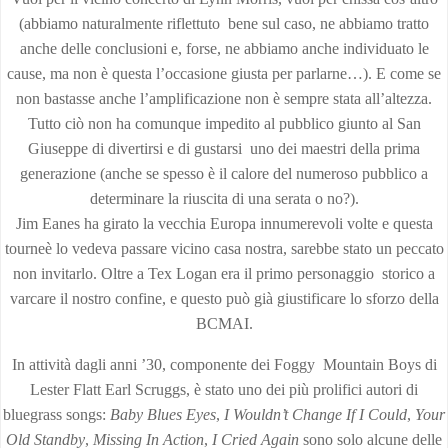
(abbiamo naturalmente riflettuto bene sul caso, ne abbiamo tratto
anche delle conclusioni e, forse, ne abbiamo anche individuato le
cause, ma non è questa l’occasione giusta per parlarne…). E come se
non bastasse anche l’amplificazione non è sempre stata all’altezza.
Tutto ciò non ha comunque impedito al pubblico giunto al San
Giuseppe di divertirsi e di gustarsi uno dei maestri della prima
generazione (anche se spesso è il calore del numeroso pubblico a
determinare la riuscita di una serata o no?).
Jim Eanes ha girato la vecchia Europa innumerevoli volte e questa
tourneè lo vedeva passare vicino casa nostra, sarebbe stato un peccato
non invitarlo. Oltre a Tex Logan era il primo personaggio storico a
varcare il nostro confine, e questo può già giustificare lo sforzo della
BCMAI.
In attività dagli anni ’30, componente dei Foggy Mountain Boys di
Lester Flatt Earl Scruggs, è stato uno dei più prolifici autori di
bluegrass songs:
Baby Blues Eyes
,
I Wouldn’t Change If I Could
,
Your
Old Standby
,
Missing In Action
,
I Cried Again
sono solo alcune delle