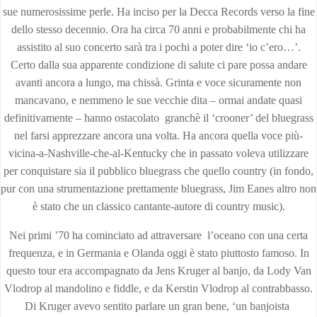
sue numerosissime perle. Ha inciso per la Decca Records verso la fine
dello stesso decennio. Ora ha circa 70 anni e probabilmente chi ha
assistito al suo concerto sarà tra i pochi a poter dire ‘io c’ero…’.
Certo dalla sua apparente condizione di salute ci pare possa andare
avanti ancora a lungo, ma chissà. Grinta e voce sicuramente non
mancavano, e nemmeno le sue vecchie dita – ormai andate quasi
definitivamente – hanno ostacolato granchè il ‘crooner’ del bluegrass
nel farsi apprezzare ancora una volta. Ha ancora quella voce più-
vicina-a-Nashville-che-al-Kentucky che in passato voleva utilizzare
per conquistare sia il pubblico bluegrass che quello country (in fondo,
pur con una strumentazione prettamente bluegrass, Jim Eanes altro non
è stato che un classico cantante-autore di country music).
Nei primi ’70 ha cominciato ad attraversare l’oceano con una certa
frequenza, e in Germania e Olanda oggi è stato piuttosto famoso. In
questo tour era accompagnato da Jens Kruger al banjo, da Lody Van
Vlodrop al mandolino e fiddle, e da Kerstin Vlodrop al contrabbasso.
Di Kruger avevo sentito parlare un gran bene, ‘un banjoista