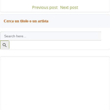
Previous post
Next post
Post
Post
navigation
navigation
Cerca un titolo o un artista
Search
for:
Search
Button