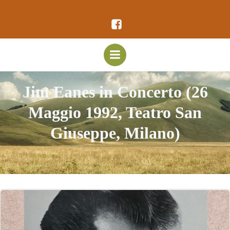
Vai
al
contenuto
Jim Eanes in Concerto (26
Maggio 1992, Teatro San
Giuseppe, Milano)