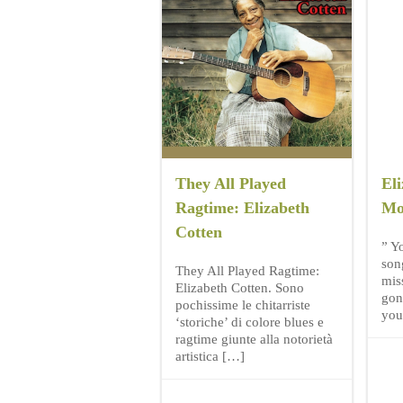
They All Played
Eli
Ragtime: Elizabeth
Mo
Cotten
” Y
son
They All Played Ragtime:
mis
Elizabeth Cotten. Sono
gon
pochissime le chitarriste
you
‘storiche’ di colore blues e
ragtime giunte alla notorietà
artistica […]