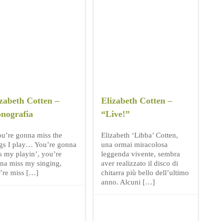
zabeth Cotten –
Elizabeth Cotten –
nografia
“Live!”
ou’re gonna miss the
Elizabeth ‘Libba’ Cotten,
gs I play… You’re gonna
una ormai miracolosa
s my playin’, you’re
leggenda vivente, sembra
na miss my singing,
aver realizzato il disco di
’re miss […]
chitarra più bello dell’ultimo
anno. Alcuni […]