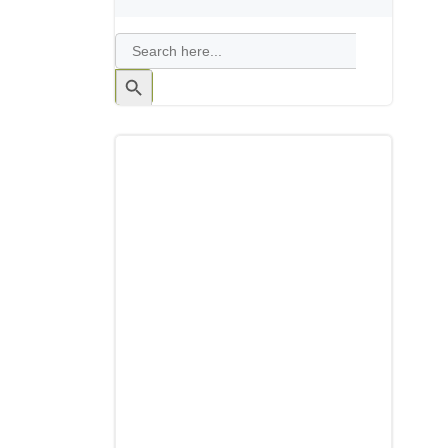
Search
for:
Search
Button