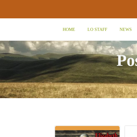
Vai
al
contenuto
HOME
LO STAFF
NEWS
Po