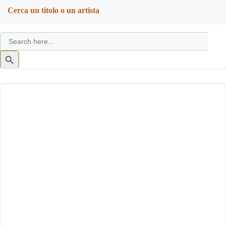
Cerca un titolo o un artista
Search
for:
Search
Button