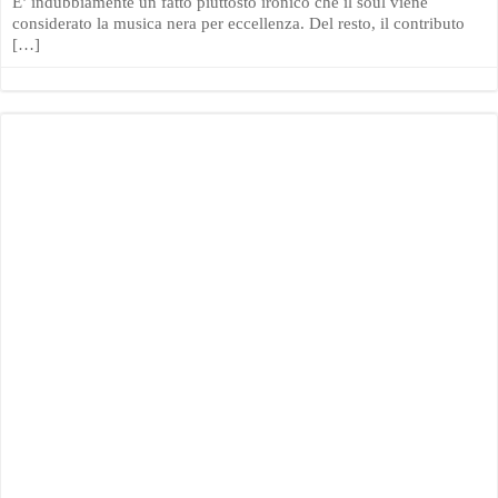
E’ indubbiamente un fatto piuttosto ironico che il soul viene
considerato la musica nera per eccellenza. Del resto, il contributo
[…]