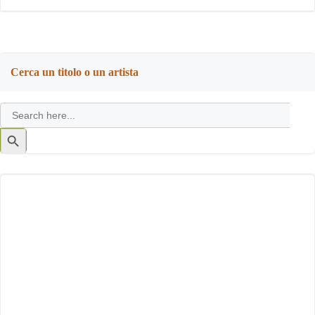
Cerca un titolo o un artista
Search
for:
Search
Button