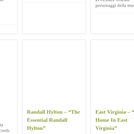
l
personaggi della mu
Randall Hylton – “The
East Virginia –
Essential Randall
Home In East
ia
Hylton”
Virginia”
ecords