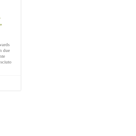
–
”
wards
on due
nte
sciuto