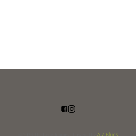
A-Z Blues
© 2026 The Long Journey | Powered by