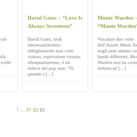
David Gates – “Love Is
Monte Warden 
Always Seventeen”
“Monte Warden
cole
David Gates, look
Vincitore due volte
interessantissimo:
dell’Austin Music A
abbigliamento non certo
negli anni ottanta c
lla
vistoso, espressione vissuta,
bands differenti, Mo
 scelte
ultraquarantenne, è un
Warden non ha cono
reduce del pop anni ’70,
fortuna né […]
quando i […]
Page
Page
Page
1
81
82
Page
…
83