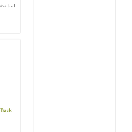
sica […]
 “Back