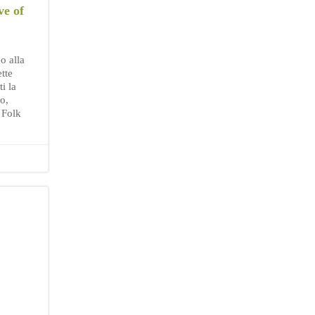
ve of
o alla
ette
i la
o,
 Folk