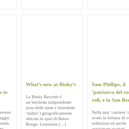
What’s new at Binky’s
Sam Phillips, il
s to
‘patriarca del r
La Binky Records è
roll, e la Sun R
un’etichetta indipendente
(una delle tante e benedette
essere
Nella mia ‘carriera’ 
‘indies’) geograficamente
naggio
avuto la fortuna di v
ubicata in quel di Baton
mondo
esibizioni ed anche
Rouge, Louisiana […]
tto
avvicinare svariati