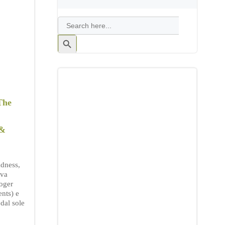
Search
for:
Search
Button
The
 &
dness,
iva
oger
nts) e
 dal sole