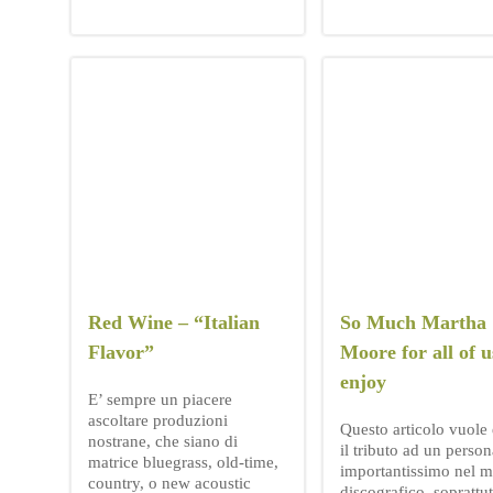
Red Wine – “Italian
So Much Martha
Flavor”
Moore for all of u
enjoy
E’ sempre un piacere
ascoltare produzioni
Questo articolo vuole 
nostrane, che siano di
il tributo ad un perso
matrice bluegrass, old-time,
importantissimo nel 
country, o new acoustic
discografico, soprattu