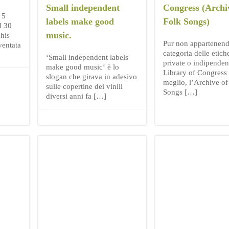
Small independent
Congress (Archi
 5
labels make good
Folk Songs)
l 30
music.
his
Pur non appartenend
ventata
categoria delle etich
‘Small independent labels
private o indipendent
make good music‘ è lo
Library of Congress 
slogan che girava in adesivo
meglio, l’Archive of
sulle copertine dei vinili
Songs […]
diversi anni fa […]