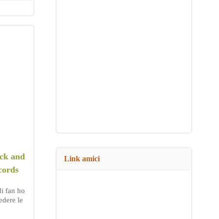
ock and
Link amici
ecords
di fan ho
edere le