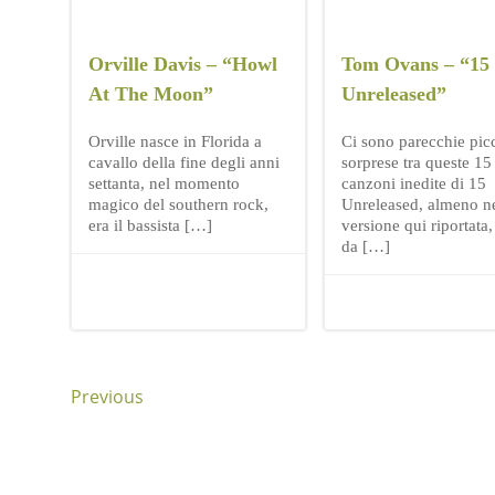
Orville Davis – “Howl
Tom Ovans – “15
At The Moon”
Unreleased”
Orville nasce in Florida a
Ci sono parecchie pic
cavallo della fine degli anni
sorprese tra queste 15
settanta, nel momento
canzoni inedite di 15
magico del southern rock,
Unreleased, almeno ne
era il bassista […]
versione qui riportata,
da […]
Previous
Posts
Posts
navigation
navigation