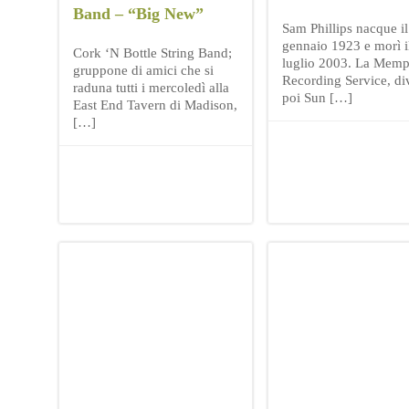
Band – “Big New”
Sam Phillips nacque il
gennaio 1923 e morì i
Cork ‘N Bottle String Band;
luglio 2003. La Memp
gruppone di amici che si
Recording Service, di
raduna tutti i mercoledì alla
poi Sun […]
East End Tavern di Madison,
[…]