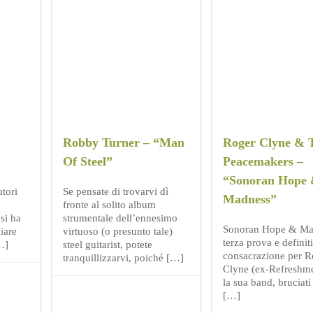
Robby Turner – “Man
Roger Clyne & 
Of Steel”
Peacemakers –
“Sonoran Hope
tori
Se pensate di trovarvi dì
Madness”
fronte al solito album
 si ha
strumentale dell’ennesimo
Sonoran Hope & Ma
giare
virtuoso (o presunto tale)
terza prova e definit
[…]
steel guitarist, potete
consacrazione per R
tranquillizzarvi, poiché […]
Clyne (ex-Refreshme
la sua band, bruciati
[…]