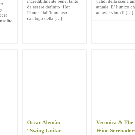
incredibilmente bene, tanto
validi della scena a
er
da essere definito ‘Hot
attuale. E’ l’unico ch
ly
Platter’ dall’immenso
ad aver vinto il […]
oce)
catalogo della […]
nsolito
Oscar Alemàn –
Veronica & The
“Swing Guitar
Wine Serenader