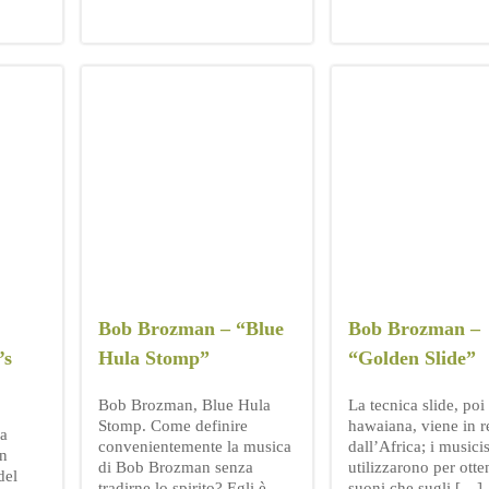
Bob Brozman – “Blue
Bob Brozman –
’s
Hula Stomp”
“Golden Slide”
Bob Brozman, Blue Hula
La tecnica slide, poi
Stomp. Come definire
hawaiana, viene in r
da
convenientemente la musica
dall’Africa; i musicis
n
di Bob Brozman senza
utilizzarono per otte
del
tradirne lo spirito? Egli è
suoni che sugli […]