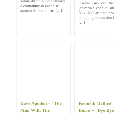
subito difficile. Solo chitarra
insolito. Guy Van Dus
e contrabbasso anche se
(chitarra e voce) e Bil
suonati da due mostri […]
Novick (clarinetto e v
compongono un duo i
[…]
Dave Apollon – “The
Kenneth ‘Jethro’
Man With The
Burns – “Bye Bye