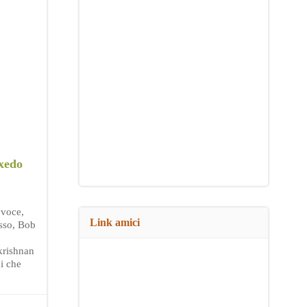
xedo
 voce,
Link amici
sso, Bob
krishnan
ci che