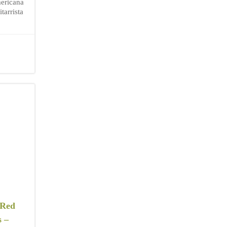
mericana
itarrista
 Red
s –