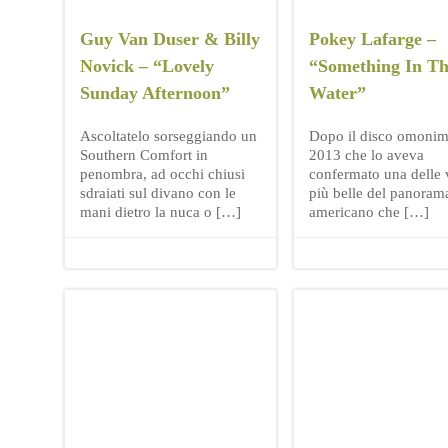
Guy Van Duser & Billy
Pokey Lafarge –
Novick – “Lovely
“Something In T
Sunday Afternoon”
Water”
Ascoltatelo sorseggiando un
Dopo il disco omonim
Southern Comfort in
2013 che lo aveva
penombra, ad occhi chiusi
confermato una delle 
sdraiati sul divano con le
più belle del panoram
mani dietro la nuca o […]
americano che […]