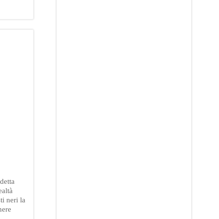
 detta
ealtà
ti neri la
nere