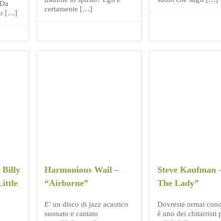
 Da
certamente […]
iso […]
Billy
Harmonious Wail –
Steve Kaufman 
ittle
“Airborne”
The Lady”
E’ un disco di jazz acustico
Dovreste ormai cono
suonato e cantato
è uno dei chitarristi 