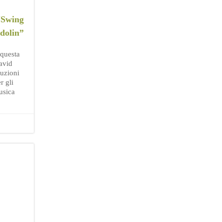
“Swing
dolin”
questa
David
uzioni
r gli
usica