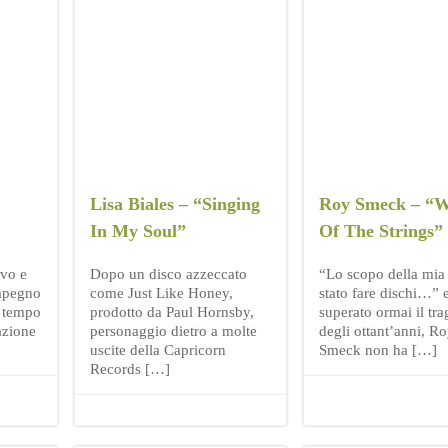
Lisa Biales – “Singing
Roy Smeck – “W
In My Soul”
Of The Strings”
ivo e
Dopo un disco azzeccato
“Lo scopo della mia 
mpegno
come Just Like Honey,
stato fare dischi…” 
il tempo
prodotto da Paul Hornsby,
superato ormai il tr
azione
personaggio dietro a molte
degli ottant’anni, R
uscite della Capricorn
Smeck non ha […]
Records […]