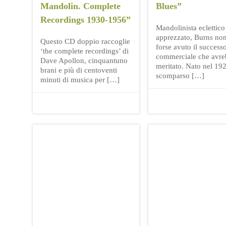
Mandolin. Complete
Blues”
Recordings 1930-1956”
Mandolinista eclettico
apprezzato, Burns no
Questo CD doppio raccoglie
forse avuto il success
‘the complete recordings’ di
commerciale che avr
Dave Apollon, cinquantuno
meritato. Nato nel 19
brani e più di centoventi
scomparso […]
minuti di musica per […]