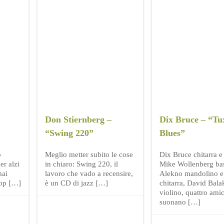
Don Stiernberg –
Dix Bruce – “Tu
“Swing 220”
Blues”
o
Meglio metter subito le cose
Dix Bruce chitarra e
er alzi
in chiaro: Swing 220, il
Mike Wollenberg ba
mai
lavoro che vado a recensire,
Alekno mandolino e
bop […]
è un CD di jazz […]
chitarra, David Bala
violino, quattro ami
suonano […]