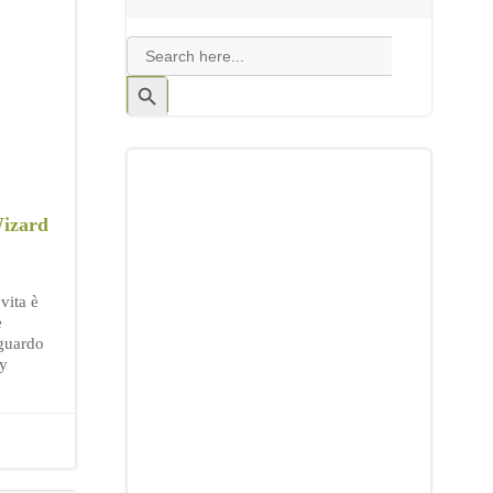
Search
for:
Search
Button
izard
vita è
e
aguardo
oy