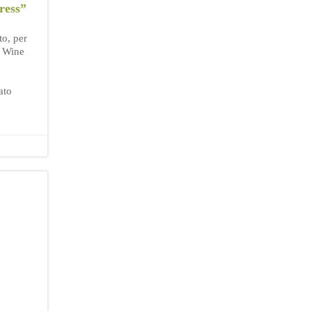
ress”
to, per
 Wine
ato