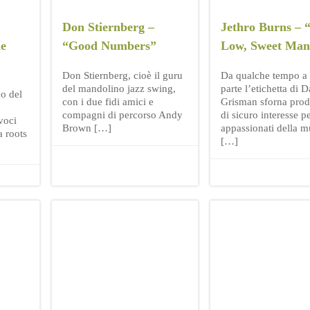
Don Stiernberg –
Jethro Burns – 
he
“Good Numbers”
Low, Sweet Man
Don Stiernberg, cioè il guru
Da qualche tempo a 
del mandolino jazz swing,
parte l’etichetta di 
o del
con i due fidi amici e
Grisman sforna prod
compagni di percorso Andy
di sicuro interesse pe
voci
Brown […]
appassionati della m
a roots
[…]