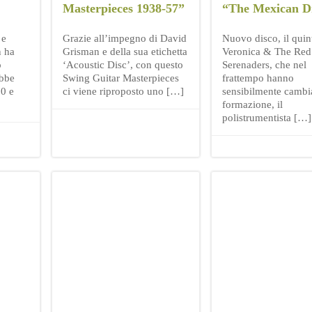
Masterpieces 1938-57”
“The Mexican D
 e
Grazie all’impegno di David
Nuovo disco, il quin
n ha
Grisman e della sua etichetta
Veronica & The Red
o
‘Acoustic Disc’, con questo
Serenaders, che nel
ebbe
Swing Guitar Masterpieces
frattempo hanno
20 e
ci viene riproposto uno […]
sensibilmente cambi
formazione, il
polistrumentista […]