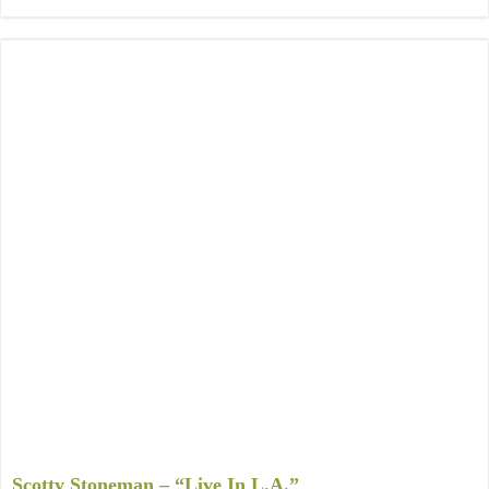
Scotty Stoneman – “Live In L.A.”